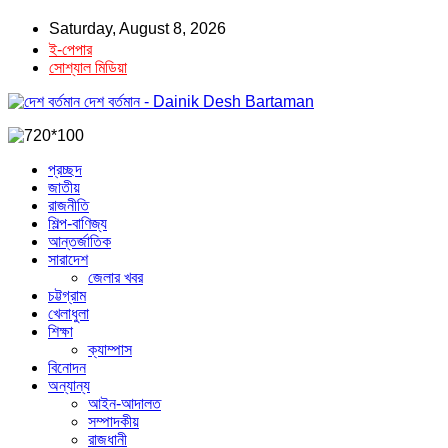
Saturday, August 8, 2026
ই-পেপার
সোশ্যাল মিডিয়া
দেশ বর্তমান - Dainik Desh Bartaman
প্রচ্ছদ
জাতীয়
রাজনীতি
শিল্প-বাণিজ্য
আন্তর্জাতিক
সারাদেশ
জেলার খবর
চট্টগ্রাম
খেলাধুলা
শিক্ষা
ক্যাম্পাস
বিনোদন
অন্যান্য
আইন-আদালত
সম্পাদকীয়
রাজধানী