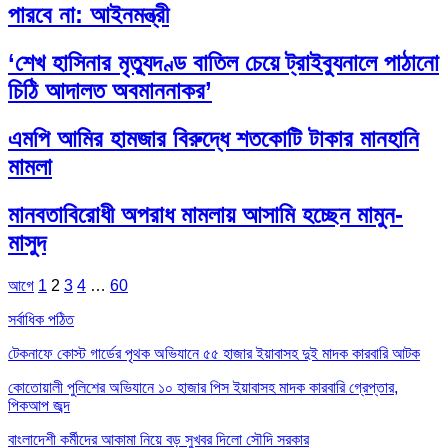
পারবে না: আইনমন্ত্রী
‘শেখ হাসিনার মৃত্যুদণ্ড বাতিল চেয়ে ট্রাইব্যুনালে পাঠানো
চিঠি আদালত অবমাননাকর’
এমপি আমির হামজার বিরুদ্ধে শতকোটি টাকার মানহানি
মামলা
মানবতাবিরোধী অপরাধ মামলায় আসামি হচ্ছেন মামুন-
মাসুদ
আগে
1
2
3
4
…
60
সর্বাধিক পঠিত
টেকনাফে কোস্ট গার্ডের পৃথক অভিযানে ৫৫ হাজার ইয়াবাসহ দুই মাদক কারবারি আটক
কোতোয়ালী পুলিশের অভিযানে ১০ হাজার পিস ইয়াবাসহ মাদক কারবারি গ্রেপ্তার,
পিকআপ জব্দ
বাংলাদেশী কর্মীদের আকামা নিয়ে বড় সুখবর দিলো সৌদি সরকার