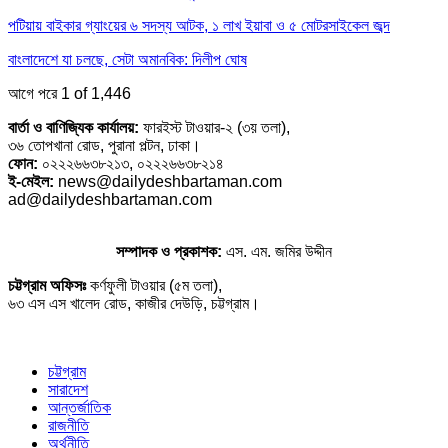
পটিয়ায় বাইকার গ্যাংয়ের ৬ সদস্য আটক, ১ লাখ ইয়াবা ও ৫ মোটরসাইকেল জব্দ
বাংলাদেশে যা চলছে, সেটা অমানবিক: দিলীপ ঘোষ
আগে
পরে
1 of 1,446
বার্তা ও বাণিজ্যিক কার্যালয়:
ফারইস্ট টাওয়ার-২ (৩য় তলা),
৩৬ তোপখানা রোড, পুরানা পল্টন, ঢাকা।
ফোন:
০২২২৬৬৩৮২১৩, ০২২২৬৬৩৮২১৪
ই-মেইল:
news@dailydeshbartaman.com
ad@dailydeshbartaman.com
সম্পাদক ও প্রকাশক:
এস. এম. জমির উদ্দীন
চট্টগ্রাম অফিসঃ
কর্ণফুলী টাওয়ার (৫ম তলা),
৬৩ এস এস খালেদ রোড, কাজীর দেউড়ি, চট্টগ্রাম।
চট্টগ্রাম
সারাদেশ
আন্তর্জাতিক
রাজনীতি
অর্থনীতি