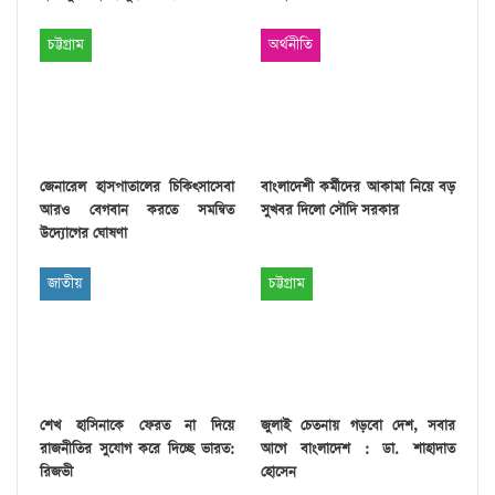
চট্টগ্রাম
অর্থনীতি
জেনারেল হাসপাতালের চিকিৎসাসেবা
বাংলাদেশী কর্মীদের আকামা নিয়ে বড়
আরও বেগবান করতে সমন্বিত
সুখবর দিলো সৌদি সরকার
উদ্যোগের ঘোষণা
জাতীয়
চট্টগ্রাম
শেখ হাসিনাকে ফেরত না দিয়ে
জুলাই চেতনায় গড়বো দেশ, সবার
রাজনীতির সুযোগ করে দিচ্ছে ভারত:
আগে বাংলাদেশ : ডা. শাহাদাত
রিজভী
হোসেন