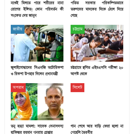
নখেই মিলতে পারে শরীরের নানা
পতিত সরকার পরিকল্পিতভাবে
রোগের ইঙ্গিত! কোন পরিবর্তন কী
তরুণদের মাদকের দিকে ঠেলে দিয়ে
সংকেত দেয় জানুন
গেছে
জাতীয়
চট্টগ্রাম
জুলাইযোদ্ধাদের সিএনজি অটোরিকশা
চট্টগ্রামে স্থগিত এইচএসসি পরীক্ষা ২০
ও রিকশা উপহার দিলেন প্রধানমন্ত্রী
আগস্ট থেকে
অপরাধ
সিলেট
তনু হত্যা মামলা: সাবেক সেনাসদস্য
গান শেষে আর বাড়ি ফেরা হলো না
হাফিজুর রহমান পুনরায় গ্রেপ্তার
পেহেলি ভৈরবীর