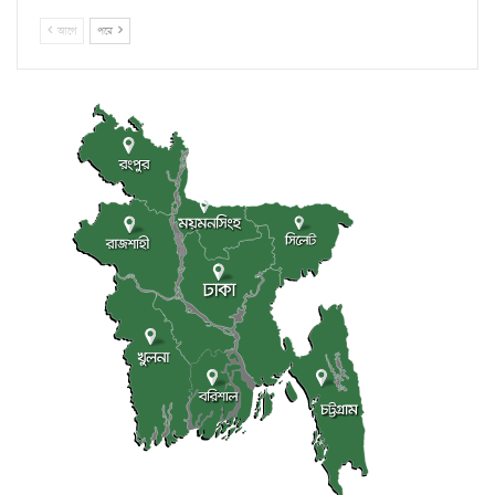
আগে
পরে