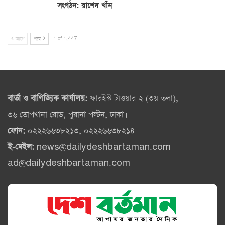
সংগঠন: রাশেদ খাঁন
আগে
পরে
1 of 1,447
বার্তা ও বাণিজ্যিক কার্যালয়:
ফারইস্ট টাওয়ার-২ (৩য় তলা),
৩৬ তোপখানা রোড, পুরানা পল্টন, ঢাকা।
ফোন:
০২২২৬৬৩৮২১৩, ০২২২৬৬৩৮২১৪
ই-মেইল:
news@dailydeshbartaman.com
ad@dailydeshbartaman.com