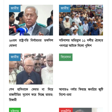
জাতীয়
জাতীয়
২৩তম রাষ্ট্রপতি নির্বাচনের তফসিল
সচিবালয় অভিমুখে ১১ দলীয় ঐক্যের
ঘোষণা
পদযাত্রা আটকে দিলো পুলিশ
জাতীয়
বিনোদন
শেখ হাসিনাকে ফেরত না দিয়ে
আবারও পর্দায় ফিরছে জনপ্রিয় জুটি
রাজনীতির সুযোগ করে দিচ্ছে ভারত:
নিশো–তমা
রিজভী
চট্টগ্রাম
রাজনীতি