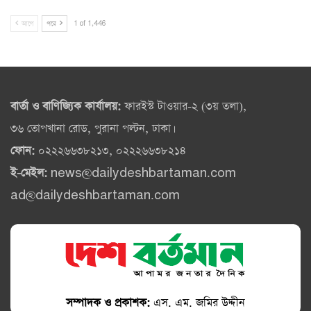
আগে
পরে
1 of 1,446
বার্তা ও বাণিজ্যিক কার্যালয়:
ফারইস্ট টাওয়ার-২ (৩য় তলা),
৩৬ তোপখানা রোড, পুরানা পল্টন, ঢাকা।
ফোন:
০২২২৬৬৩৮২১৩, ০২২২৬৬৩৮২১৪
ই-মেইল:
news@dailydeshbartaman.com
ad@dailydeshbartaman.com
সম্পাদক ও প্রকাশক:
এস. এম. জমির উদ্দীন