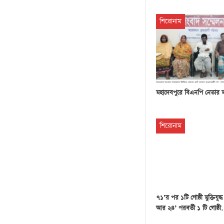
শিরোনাম
মহাদেবপুরে বিএনপি নেতার 
শিরোনাম
৭১’র পর ১টি গোষ্ঠী মুক্তিযুদ্
আর ২৪’ পরবর্তী ১ টি গোষ্ঠ