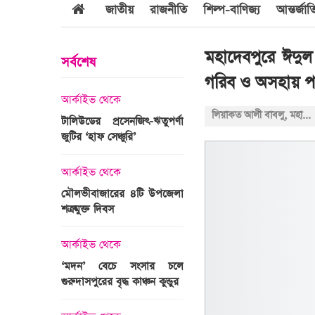
জাতীয়
রাজনীতি
শিল্প-বাণিজ্য
আন্তর্জা
মহাদেবপুরে ঈদুল 
সর্বশেষ
গরিব ও অসহায় প
আর্কাইভ থেকে
আর্কাইভ থেকে
লিয়াকত আলী বাবলু, মহাদেবপুর
জবুল্লাহ
টালিউডের প্রসেনজিৎ-ঋতুপর্ণা
শ্রীগোবিন্দপুর চা বাগানের ল
যার দাবি
জুটির ‘হাফ সেঞ্চুরি’
প্রকৃতির পরিপূর্ণ রূপ
আর্কাইভ থেকে
আর্কাইভ থেকে
মৌলভীবাজারের ৪টি উপজেলা
গোপালপুরে অদম্য মেধা
রের সময়ের
শত্রুমুক্ত দিবস
প্রতিবন্ধী সামি
 উপস্থাপন
আর্কাইভ থেকে
আন্তর্জাতিক
‘মদন’ বেচে সংসার চলে
এশিয়ার শীর্ষ ১
গুরুদাসপুরের বৃদ্ধ কাঞ্চন কুন্ডুর
বিশ্ববিদ্যালয়ের তালিকায় স্থ
ঙ্গে সৌদি
পায়নি বাংলাদেশের একটিও