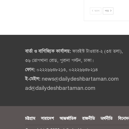
আগে
পরে
বার্তা ও বাণিজ্যিক কার্যালয়:
ফারইস্ট টাওয়ার-২ (৩য় তলা),
৩৬ তোপখানা রোড, পুরানা পল্টন, ঢাকা।
ফোন:
০২২২৬৬৩৮২১৩, ০২২২৬৬৩৮২১৪
ই-মেইল:
news@dailydeshbartaman.com
ad@dailydeshbartaman.com
চট্টগ্রাম
সারাদেশ
আন্তর্জাতিক
রাজনীতি
অর্থনীতি
বিনোদ