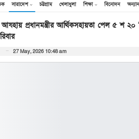
তিক
সারাদেশ
চট্টগ্রাম
খেলাধুলা
শিক্ষা
বিনোদন
অন্যান
আযহায় প্রধানমন্ত্রীর আর্থিকসহায়তা পেল ৫ শ ২০ টি
রিবার
আন্তর্জাতিক
27 May, 2026 10:48 am
েক
এক দিনে ৪০ হিজবুল্লাহ
যোদ্ধাকে হত্যার দাবি
ইসরায়েলের
আর্কাইভ থেকে
বী
অন্তর্বর্তী সরকারের সময়ের
অধ্যাদেশ সংসদে উপস্থাপন
করা হবে
০০
আর্কাইভ থেকে
ান
প্রধানমন্ত্রীর সঙ্গে সৌদি
রাষ্ট্রদূতের সাক্ষাৎ