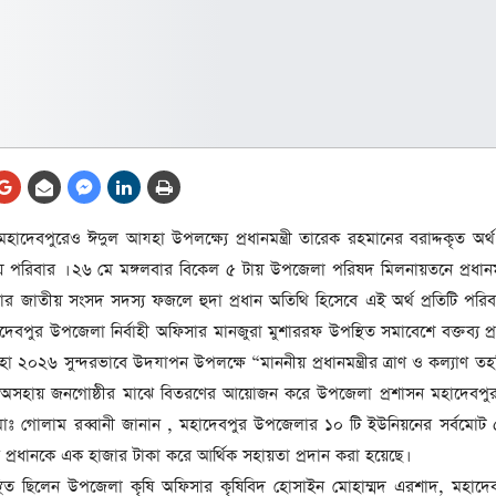
আর্কাইভ থেকে
লা
জ
সেহরি, ইফতার ও তারাবির
সময় নিরবচ্ছিন্ন বিদ্যুৎ রাখার
নির্দেশ: প্রধানমন্ত্রী তারেক
রহমান
তে
ের
আর্কাইভ থেকে
 মহাদেবপুরেও ঈদুল আযহা উপলক্ষ্যে প্রধানমন্ত্রী তারেক রহমানের বরাদ্দকৃত অর
দেশের ১১তম প্রধানমন্ত্রী হলেন
় পরিবার । ২৬ মে মঙ্গলবার বিকেল ৫ টায় উপজেলা পরিষদ মিলনায়তনে প্রধানমন্
তারেক রহমান
ার জাতীয় সংসদ সদস্য ফজলে হুদা প্রধান অতিথি হিসেবে এই অর্থ প্রতিটি পরিবা
ের
আর্কাইভ থেকে
দেবপুর উপজেলা নির্বাহী অফিসার মানজুরা মুশাররফ উপস্থিত সমাবেশে বক্তব্য প্
নতুন মন্ত্রিসভা ৫০ সদস্যের হতে
া ২০২৬ সুন্দরভাবে উদযাপন উপলক্ষে “মাননীয় প্রধানমন্ত্রীর ত্রাণ ও কল্যাণ ত
পারে, ২৫ পূর্ণমন্ত্রী, প্রতিমন্ত্রী
িব ও অসহায় জনগোষ্ঠীর মাঝে বিতরণের আয়োজন করে উপজেলা প্রশাসন মহাদেবপ
২৪
র্তা মোঃ গোলাম রব্বানী জানান , মহাদেবপুর উপজেলার ১০ টি ইউনিয়নের সর্বমোট
রীর
ীয়
 প্রধানকে এক হাজার টাকা করে আর্থিক সহায়তা প্রদান করা হয়েছে।
আর্কাইভ থেকে
্থিত ছিলেন উপজেলা কৃষি অফিসার কৃষিবিদ হোসাইন মোহাম্মদ এরশাদ, মহাদে