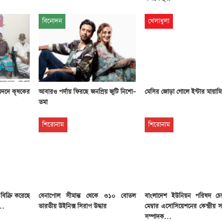
বিনোদন
খেলাধুলা
মদদে কৃষকের
আবারও পর্দায় ফিরছে জনপ্রিয় জুটি নিশো–
মেসির জোড়া গোলে ইন্টার মায়াম
তমা
শিরোনাম
শিরোনাম
ধ বিক্রি করেছে
বেনাপোল সীমান্ত থেকে ৩১০ বোতল
বাংলাদেশ ইউনিয়ন পরিষদ চেয়
ী…
ভারতীয় উইনিক্স সিরাপ উদ্ধার
মেম্বার এসোসিয়েশনের কেন্দ্রীয়
সম্পাদক…