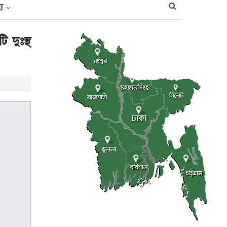
্য
 দুঃস্থ