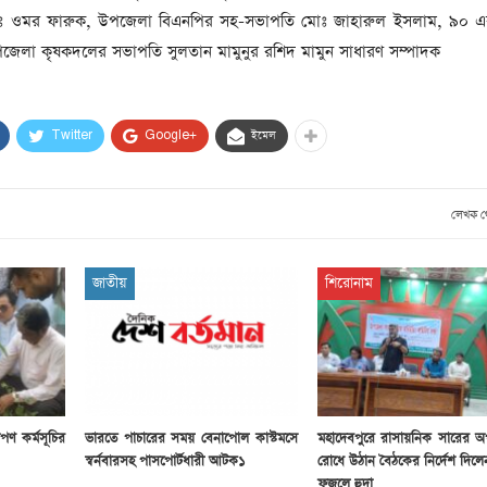
সাবেক প্রধানমন্ত্রী খালেদা
োঃ ওমর ফারুক, উপজেলা বিএনপির সহ-সভাপতি মোঃ জাহারুল ইসলাম, ৯০ এর 
জিয়ার মৃত্যুতে ৩ দিনের রাষ্ট্রীয়
জেলা কৃষকদলের সভাপতি সুলতান মামুনুর রশিদ মামুন সাধারণ সম্পাদক
শোক, প্রজ্ঞাপন জারি
টি
ার
আর্কাইভ থেকে
Twitter
Google+
ইমেল
দেশনেত্রী বেগম খালেদা জিয়া
আর নেই
, ২
লেখক 
আর্কাইভ থেকে
ঐতিহাসিক পাগলা
মসজিদ:দানবাক্সে মিলল রেকর্ড
জাতীয়
শিরোনাম
৬ কোটি ৩২ লাখ টাকা
আর্কাইভ থেকে
৫ বছর পর পর নির্বাচনি
সহিংসতার অভিঘাতে পর্যটন
খাত
পণ কর্মসূচির
ভারতে পাচারের সময় বেনাপোল কাস্টমসে
মহাদেবপুরে রাসায়নিক সারের অ
স্বর্নবারসহ পাসপোর্টধারী আটক১
রোধে উঠান বৈঠকের নির্দেশ দিল
ফজলে হুদা