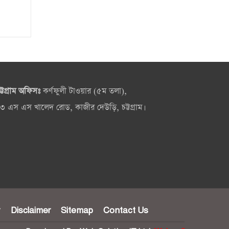
ট্টগ্রাম অফিসঃ
কর্ণফুলী টাওয়ার (৫ম তলা),
৩ এস এস খালেদ রোড, কাজীর দেউড়ি, চট্টগ্রাম।
y
Disclaimer
Sitemap
Contact Us