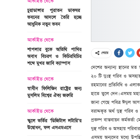
আর্কাইভ থেকে
অপরাধ
চুয়াডাঙ্গার পুরাতন ডাকঘর
ভবনের আদলে তৈরি হচ্ছে
গুলশান হলি আর্টিজান হাম
 তারাবির
আধুনিক নতুন ভবন
মামলা : হাইকোর্টের রায় আ
দ্যুৎ রাখার
ত্রী তারেক
আর্কাইভ থেকে
আন্তর্জাতিক
শাপলার বুকে অতিথি পাখির
অজ্ঞাত বন্দুকধারীর গুলি
শেয়ার
অবাধ বিচরণ ও কিচিরমিচির
মাওলানা তারেক জামিল
শব্দে মুখর জাবি ক্যাম্পাস
ছেলের মৃত্যু
দেশের অন্যান্য স্থানের মত
ন্ত্রী হলেন
২০ টি দুঃস্থ গরিব ও অসহায
আর্কাইভ থেকে
আন্তর্জাতিক
রহমানের প্রতিনিধি ও এলাক
স্বাধীন ফিলিস্তিন রাষ্ট্রের জন্য
বিশ্বকাপ ইাতহাসে সাকিব
হাতে তুলে দেন। এসময় মহা
মুসলিম বিশ্বের ঐক্য জরুরি
আরেকটি রেকর্ড
সদস্যের হতে
জানা গেছে পবিত্র ঈদুল আযহ
 প্রতিমন্ত্রী
বরাদ্দকৃত অর্থ দুস্থ গর
আর্কাইভ থেকে
আর্কাইভ থেকে
প্রকল্প বাস্তবায়ন কর্মক
স্কুলে ভর্তির ‘ডিজিটাল লটারি’র
টানেল উদ্বোধন : প্রধানমন্ত্
উদ্বোধন, ফল এসএমএসে
জনসভায় যোগ দিচ্ছেন দল
দুস্থ গরিব ও অসহায় পরিবার
নেতাকর্মীরা
এসময় অন্যদের মধ্যে উপস