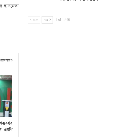
ছাত্রনেতা
আগে
পরে
1 of 1,446
থেকে আরও
পব্যবহার
েন -এমপি