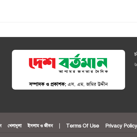
চ
৬
সম্পাদক ও প্রকাশক:
এস. এম. জমির উদ্দীন
ন
খেলাধুলা
ইসলাম ও জীবন
|
Terms Of Use
Privacy Polic