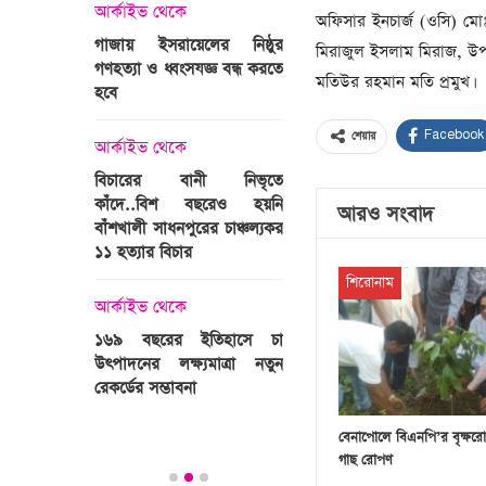
্রী খালেদা
আর্কাইভ থেকে
অফিসার ইনচার্জ (ওসি) ম
ের রাষ্ট্রীয়
আর্কাইভ থেকে
গাজায় ইসরায়েলের নিষ্ঠুর
মিরাজুল ইসলাম মিরাজ, উপ
ি
গণহত্যা ও ধ্বংসযজ্ঞ বন্ধ করতে
ভারতজুড়ে চলছে ‘মুজিব:এক
মতিউর রহমান মতি প্রমুখ।
হবে
জাতির রূপকার ’সিনেম
প্রচারণা
Facebook
ালেদা জিয়া
শেয়ার
আর্কাইভ থেকে
আর্কাইভ থেকে
বিচারের বানী নিভৃতে
কাঁদে..বিশ বছরেও হয়নি
স্বামীকে বেঁধে স্ত্রীকে গণধর্ষণ
আরও সংবাদ
বাঁশখালী সাধনপুরের চাঞ্চল্যকর
ধর্ষককে পুলিশে দিল মা-বাবা
পাগলা
১১ হত্যার বিচার
িলল রেকর্ড
আর্কাইভ থেকে
শিরোনাম
কা
আর্কাইভ থেকে
প্রস্তুত গাবতলীর হাট
১৬৯ বছরের ইতিহাসে চা
উৎপাদনের লক্ষ্যমাত্রা নতুন
ির্বাচনি
রেকর্ডের সম্ভাবনা
তে পর্যটন
বেনাপোলে বিএনপি’র বৃক্ষরো
গাছ রোপণ