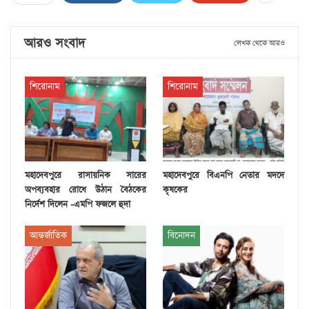
আরও সংবাদ
লেখক থেকে আরও
শিরোনাম
শিরোনাম
মহাদেবপুরে রাসায়নিক সারের
মহাদেবপুরে বিএনপি নেতার মদদে
অপব্যবহার রোধে উঠান বৈঠকের
কৃষকের
নির্দেশ দিলেন -এমপি ফজলে হুদা
আন্তর্জাতিক
বিনোদন