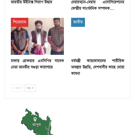
ভারতীয় উইনিক্স সিরাপ উদ্ধার
চেয়ারম্যান-মেম্বার এসোসিয়েশনের
কেন্দ্রীয় সাংগঠনিক সম্পাদক…
শিরোনাম
জাতীয়
ঢাকায় গ্রেফতার এনসিপির সাবেক
ধর্মমন্ত্রী কায়কোবাদের শারীরিক
নেতা তানভীর বগুড়া কারাগারে
অবস্থার উন্নতি, দেশবাসীর কাছে দোয়া
কামনা
আগে
পরে