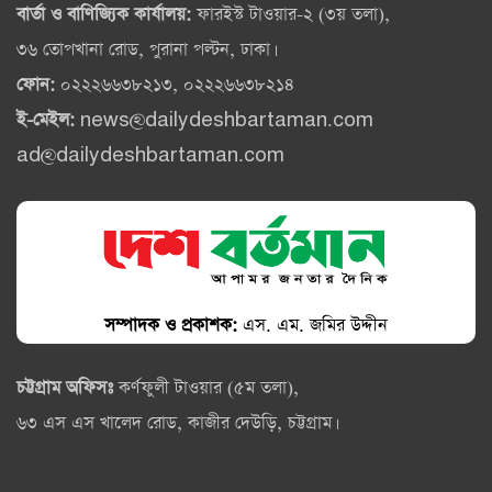
বার্তা ও বাণিজ্যিক কার্যালয়:
ফারইস্ট টাওয়ার-২ (৩য় তলা),
৩৬ তোপখানা রোড, পুরানা পল্টন, ঢাকা।
ফোন:
০২২২৬৬৩৮২১৩, ০২২২৬৬৩৮২১৪
ই-মেইল:
news@dailydeshbartaman.com
ad@dailydeshbartaman.com
সম্পাদক ও প্রকাশক:
এস. এম. জমির উদ্দীন
চট্টগ্রাম অফিসঃ
কর্ণফুলী টাওয়ার (৫ম তলা),
৬৩ এস এস খালেদ রোড, কাজীর দেউড়ি, চট্টগ্রাম।