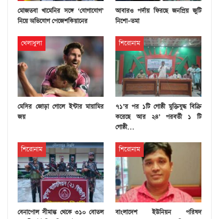
মোজতবা খামেনির সঙ্গে ‘যোগাযোগ’
আবারও পর্দায় ফিরছে জনপ্রিয় জুটি
নিয়ে অভিযোগ পেজেশকিয়ানের
নিশো–তমা
খেলাধুলা
শিরোনাম
মেসির জোড়া গোলে ইন্টার মায়ামির
৭১’র পর ১টি গোষ্ঠী মুক্তিযুদ্ধ বিক্রি
জয়
করেছে আর ২৪’ পরবর্তী ১ টি
গোষ্ঠী…
শিরোনাম
শিরোনাম
বেনাপোল সীমান্ত থেকে ৩১০ বোতল
বাংলাদেশ ইউনিয়ন পরিষদ