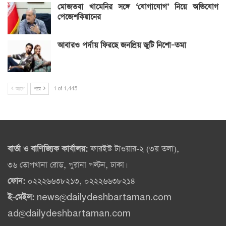
মোজতবা খামেনির সঙ্গে ‘যোগাযোগ’ নিয়ে অভিযোগ
পেজেশকিয়ানের
আবারও পর্দায় ফিরছে জনপ্রিয় জুটি নিশো–তমা
আগে
পরে
1 of 1,445
বার্তা ও বাণিজ্যিক কার্যালয়:
ফারইস্ট টাওয়ার-২ (৩য় তলা),
৩৬ তোপখানা রোড, পুরানা পল্টন, ঢাকা।
ফোন:
০২২২৬৬৩৮২১৩, ০২২২৬৬৩৮২১৪
ই-মেইল:
news@dailydeshbartaman.com
ad@dailydeshbartaman.com