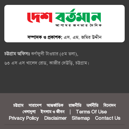
সম্পাদক ও প্রকাশক:
এস. এম. জমির উদ্দীন
চট্টগ্রাম অফিসঃ
কর্ণফুলী টাওয়ার (৫ম তলা),
৬৩ এস এস খালেদ রোড, কাজীর দেউড়ি, চট্টগ্রাম।
চট্টগ্রাম
সারাদেশ
আন্তর্জাতিক
রাজনীতি
অর্থনীতি
বিনোদন
খেলাধুলা
ইসলাম ও জীবন
|
Terms Of Use
Privacy Policy
Disclaimer
Sitemap
Contact Us