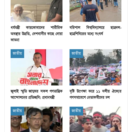
ধর্মমন্ত্রী কায়কোবাদের শারীরিক
বরিশাল বিশ্ববিদ্যালয়ে ছাত্রদল-
অবস্থার উন্নতি, দেশবাসীর কাছে দোয়া
ছাত্রশিবিরের মধ্যে সংঘর্ষ
কামনা
জাতীয়
জাতীয়
জুলাই স্মৃতি জাদুঘর সকল গণতান্ত্রিক
বৃষ্টি উপেক্ষা করে ১১ দলীয় ঐক্যের
আন্দোলনের প্রতিচ্ছবি: প্রধানমন্ত্রী
গণসমাবেশে নেতাকর্মীদের ঢল
জাতীয়
জাতীয়