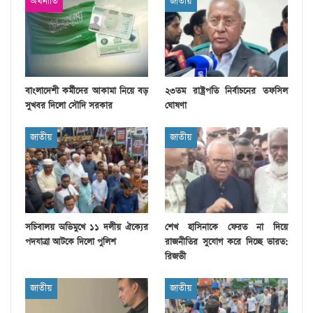
অর্থনীতি
জাতীয়
বাংলাদেশী কর্মীদের আকামা নিয়ে বড়
২৩তম রাষ্ট্রপতি নির্বাচনের তফসিল
সুখবর দিলো সৌদি সরকার
ঘোষণা
জাতীয়
জাতীয়
সচিবালয় অভিমুখে ১১ দলীয় ঐক্যের
শেখ হাসিনাকে ফেরত না দিয়ে
পদযাত্রা আটকে দিলো পুলিশ
রাজনীতির সুযোগ করে দিচ্ছে ভারত:
রিজভী
জাতীয়
জাতীয়