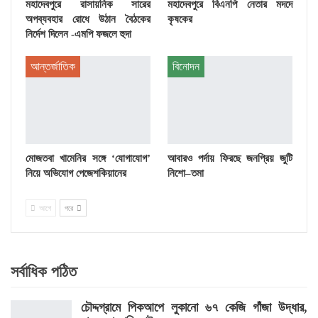
মহাদেবপুরে রাসায়নিক সারের
মহাদেবপুরে বিএনপি নেতার মদদে
অপব্যবহার রোধে উঠান বৈঠকের
কৃষকের
নির্দেশ দিলেন -এমপি ফজলে হুদা
আন্তর্জাতিক
বিনোদন
মোজতবা খামেনির সঙ্গে ‘যোগাযোগ’
আবারও পর্দায় ফিরছে জনপ্রিয় জুটি
নিয়ে অভিযোগ পেজেশকিয়ানের
নিশো–তমা
আগে
পরে
সর্বাধিক পঠিত
চৌদ্দগ্রামে পিকআপে লুকানো ৬৭ কেজি গাঁজা উদ্ধার,