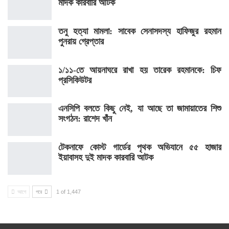
মাদক কারবারি আটক
তনু হত্যা মামলা: সাবেক সেনাসদস্য হাফিজুর রহমান
পুনরায় গ্রেপ্তার
১/১১-তে আয়নাঘরে রাখা হয় তারেক রহমানকে: চিফ
প্রসিকিউটর
এনসিপি বলতে কিছু নেই, যা আছে তা জামায়াতের শিশু
সংগঠন: রাশেদ খাঁন
টেকনাফে কোস্ট গার্ডের পৃথক অভিযানে ৫৫ হাজার
ইয়াবাসহ দুই মাদক কারবারি আটক
আগে
পরে
1 of 1,447