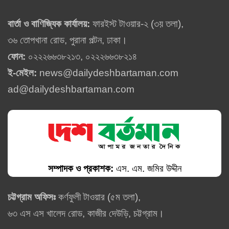
বার্তা ও বাণিজ্যিক কার্যালয়:
ফারইস্ট টাওয়ার-২ (৩য় তলা),
৩৬ তোপখানা রোড, পুরানা পল্টন, ঢাকা।
ফোন:
০২২২৬৬৩৮২১৩, ০২২২৬৬৩৮২১৪
ই-মেইল:
news@dailydeshbartaman.com
ad@dailydeshbartaman.com
সম্পাদক ও প্রকাশক:
এস. এম. জমির উদ্দীন
চট্টগ্রাম অফিসঃ
কর্ণফুলী টাওয়ার (৫ম তলা),
৬৩ এস এস খালেদ রোড, কাজীর দেউড়ি, চট্টগ্রাম।