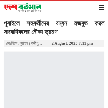
পূবাইলে সহকর্মীদের বন্ধন মজবুত করল
সাংবাদিকদের নৌকা ভ্রমণ
2 August, 2025 7:11 pm
মোঃলিটন ,পূবাইল (গাজীপুর) প্রতিনিধি: