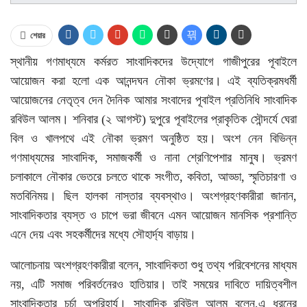
শেয়ার
স্থানীয় গণমাধ্যমে কর্মরত সাংবাদিকদের উদ্যোগে গাজীপুরের পূবাইলে
আয়োজন করা হলো এক আনন্দঘন নৌকা ভ্রমণের। এই ব্যতিক্রমধর্মী
আয়োজনের নেতৃত্ব দেন দৈনিক আমার সংবাদের পূবাইল প্রতিনিধি সাংবাদিক
রবিউল আলম। শনিবার (২ আগস্ট) দুপুরে পূবাইলের প্রাকৃতিক সৌন্দর্যে ঘেরা
বিল ও খালপথে এই নৌকা ভ্রমণ অনুষ্ঠিত হয়। অংশ নেন বিভিন্ন
গণমাধ্যমের সাংবাদিক, সমাজকর্মী ও নানা শ্রেণিপেশার মানুষ। ভ্রমণ
চলাকালে নৌকার ভেতরে চলতে থাকে সংগীত, কবিতা, আড্ডা, স্মৃতিচারণা ও
মতবিনিময়। ছিল হালকা নাস্তার ব্যবস্থাও। অংশগ্রহণকারীরা জানান,
সাংবাদিকতার ব্যস্ত ও চাপে ভরা জীবনে এমন আয়োজন মানসিক প্রশান্তি
এনে দেয় এবং সহকর্মীদের মধ্যে সৌহার্দ্য বাড়ায়।
আলোচনায় অংশগ্রহণকারীরা বলেন, সাংবাদিকতা শুধু তথ্য পরিবেশনের মাধ্যম
নয়, এটি সমাজ পরিবর্তনেরও হাতিয়ার। তাই সময়ের দাবিতে দায়িত্বশীল
সাংবাদিকতার চর্চা অপরিহার্য। সাংবাদিক রবিউল আলম বলেন,এ ধরনের