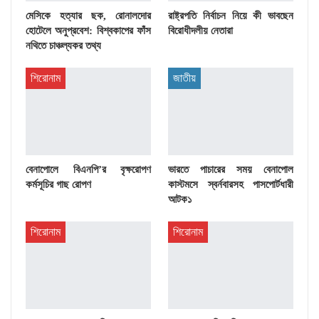
মেসিকে হত্যার ছক, রোনালদোর
রাষ্ট্রপতি নির্বাচন নিয়ে কী ভাবছেন
হোটেলে অনুপ্রবেশ: বিশ্বকাপের ফাঁস
বিরোধীদলীয় নেতারা
নথিতে চাঞ্চল্যকর তথ্য
শিরোনাম
জাতীয়
বেনাপোলে বিএনপি’র বৃক্ষরোপণ
ভারতে পাচারের সময় বেনাপোল
কর্মসূচির গাছ রোপণ
কাস্টমসে স্বর্নবারসহ পাসপোর্টধারী
আটক১
শিরোনাম
শিরোনাম