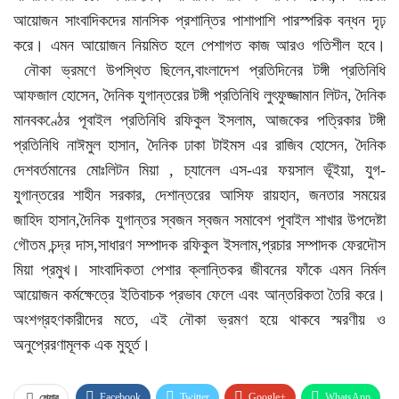
আয়োজন সাংবাদিকদের মানসিক প্রশান্তির পাশাপাশি পারস্পরিক বন্ধন দৃঢ়
করে। এমন আয়োজন নিয়মিত হলে পেশাগত কাজ আরও গতিশীল হবে।
নৌকা ভ্রমণে উপস্থিত ছিলেন,বাংলাদেশ প্রতিদিনের টঙ্গী প্রতিনিধি
আফজাল হোসেন, দৈনিক যুগান্তরের টঙ্গী প্রতিনিধি লুৎফুজ্জামান লিটন, দৈনিক
মানবকণ্ঠের পূবাইল প্রতিনিধি রফিকুল ইসলাম, আজকের পত্রিকার টঙ্গী
প্রতিনিধি নাঈমুল হাসান, দৈনিক ঢাকা টাইমস এর রাজিব হোসেন, দৈনিক
দেশবর্তমানের মোঃলিটন মিয়া , চ্যানেল এস-এর ফয়সাল ভূঁইয়া, যুগ-
যুগান্তরের শাহীন সরকার, দেশান্তরের আসিফ রায়হান, জনতার সময়ের
জাহিদ হাসান,দৈনিক যুগান্তর স্বজন স্বজন সমাবেশ পূবাইল শাখার উপদেষ্টা
গৌতম চন্দ্র দাস,সাধারণ সম্পাদক রফিকুল ইসলাম,প্রচার সম্পাদক ফেরদৌস
মিয়া প্রমুখ। সাংবাদিকতা পেশার ক্লান্তিকর জীবনের ফাঁকে এমন নির্মল
আয়োজন কর্মক্ষেত্রে ইতিবাচক প্রভাব ফেলে এবং আন্তরিকতা তৈরি করে।
অংশগ্রহণকারীদের মতে, এই নৌকা ভ্রমণ হয়ে থাকবে স্মরণীয় ও
অনুপ্রেরণামূলক এক মুহূর্ত।
Facebook
Twitter
Google+
WhatsApp
শেয়ার