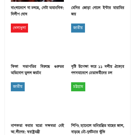
বাংলাদেশে যা চলছে, সেটা অমানবিক:
মেসির জোড়া গোলে ইন্টার মায়ামির
দিলীপ ঘোষ
জয়
খেলাধুলা
জাতীয়
ফিফা সভাপতির বিরুদ্ধে গুরুতর
বৃষ্টি উপেক্ষা করে ১১ দলীয় ঐক্যের
অভিযোগ তুলল জর্ডান
গণসমাবেশে নেতাকর্মীদের ঢল
জাতীয়
চট্টগ্রাম
নাশকতা করার মতো সক্ষমতা নেই
শিপিং চ্যানেলে অনিয়ন্ত্রিত মাছের জাল,
আ.লীগের: স্বরাষ্ট্রমন্ত্রী
বাড়ছে নৌ-দুর্ঘটনার ঝুঁকি