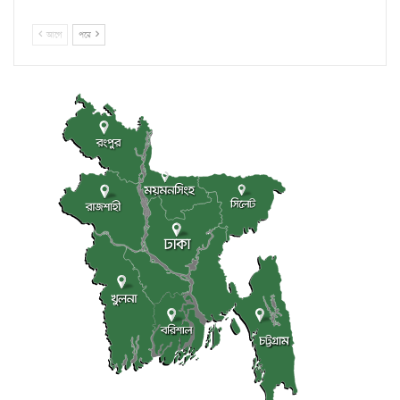
আগে
পরে