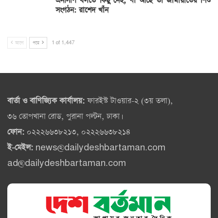
এনসিপি বলতে কিছু নেই, যা আছে তা জামায়াতের শিশু
সংগঠন: রাশেদ খাঁন
আগে
পরে
1 of 1,447
বার্তা ও বাণিজ্যিক কার্যালয়:
ফারইস্ট টাওয়ার-২ (৩য় তলা),
৩৬ তোপখানা রোড, পুরানা পল্টন, ঢাকা।
ফোন:
০২২২৬৬৩৮২১৩, ০২২২৬৬৩৮২১৪
ই-মেইল:
news@dailydeshbartaman.com
ad@dailydeshbartaman.com