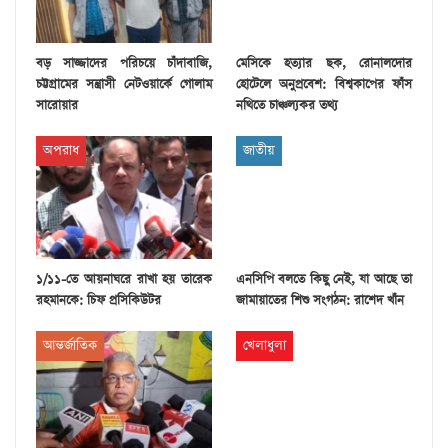
বড় সাজ্জাদের পরিচয়ে চাঁদাবাজি,
মেসিকে হত্যার ছক, রোনালদোর
চট্টগ্রামের সন্ত্রাসী নেটওয়ার্কে গোলাম
হোটেলে অনুপ্রবেশ: বিশ্বকাপের ফাঁস
সারোয়ার
নথিতে চাঞ্চল্যকর তথ্য
অপরাধ
জাতীয়
১/১১-তে আয়নাঘরে রাখা হয় তারেক
এনসিপি বলতে কিছু নেই, যা আছে তা
রহমানকে: চিফ প্রসিকিউটর
জামায়াতের শিশু সংগঠন: রাশেদ খাঁন
আন্তর্জাতিক
খেলাধুলা