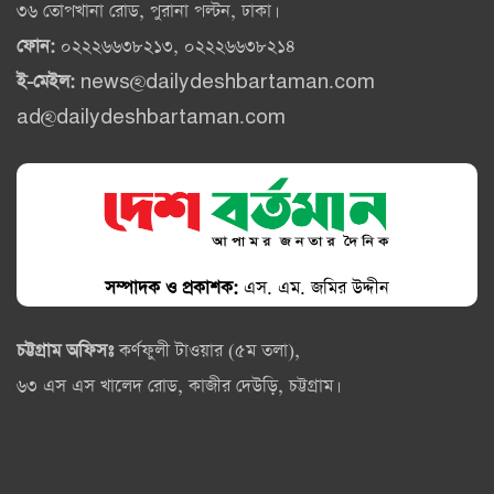
৩৬ তোপখানা রোড, পুরানা পল্টন, ঢাকা।
ফোন:
০২২২৬৬৩৮২১৩, ০২২২৬৬৩৮২১৪
ই-মেইল:
news@dailydeshbartaman.com
ad@dailydeshbartaman.com
সম্পাদক ও প্রকাশক:
এস. এম. জমির উদ্দীন
চট্টগ্রাম অফিসঃ
কর্ণফুলী টাওয়ার (৫ম তলা),
৬৩ এস এস খালেদ রোড, কাজীর দেউড়ি, চট্টগ্রাম।