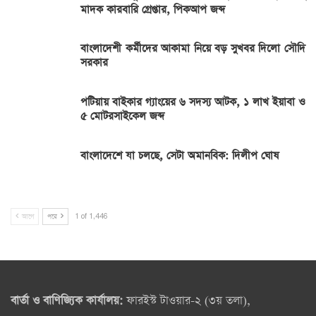
মাদক কারবারি গ্রেপ্তার, পিকআপ জব্দ
বাংলাদেশী কর্মীদের আকামা নিয়ে বড় সুখবর দিলো সৌদি
সরকার
পটিয়ায় বাইকার গ্যাংয়ের ৬ সদস্য আটক, ১ লাখ ইয়াবা ও
৫ মোটরসাইকেল জব্দ
বাংলাদেশে যা চলছে, সেটা অমানবিক: দিলীপ ঘোষ
আগে
পরে
1 of 1,446
বার্তা ও বাণিজ্যিক কার্যালয়:
ফারইস্ট টাওয়ার-২ (৩য় তলা),