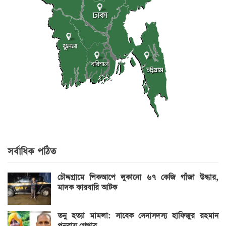
সর্বাধিক পঠিত
চৌদ্দগ্রামে পিকআপে লুকানো ৬৭ কেজি গাঁজা উদ্ধার,
মাদক কারবারি আটক
তনু হত্যা মামলা: সাবেক সেনাসদস্য হাফিজুর রহমান
পুনরায় গ্রেপ্তার