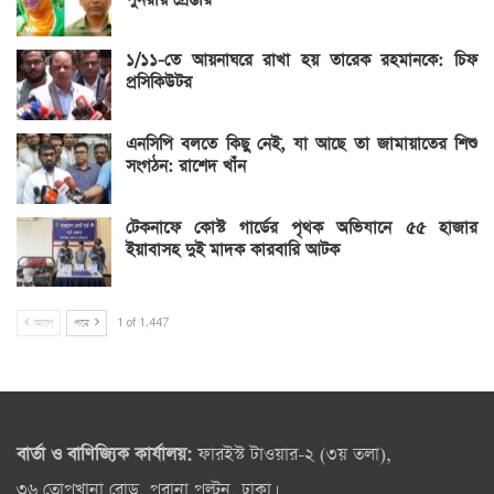
১/১১-তে আয়নাঘরে রাখা হয় তারেক রহমানকে: চিফ
প্রসিকিউটর
এনসিপি বলতে কিছু নেই, যা আছে তা জামায়াতের শিশু
সংগঠন: রাশেদ খাঁন
টেকনাফে কোস্ট গার্ডের পৃথক অভিযানে ৫৫ হাজার
ইয়াবাসহ দুই মাদক কারবারি আটক
আগে
পরে
1 of 1,447
বার্তা ও বাণিজ্যিক কার্যালয়:
ফারইস্ট টাওয়ার-২ (৩য় তলা),
৩৬ তোপখানা রোড, পুরানা পল্টন, ঢাকা।