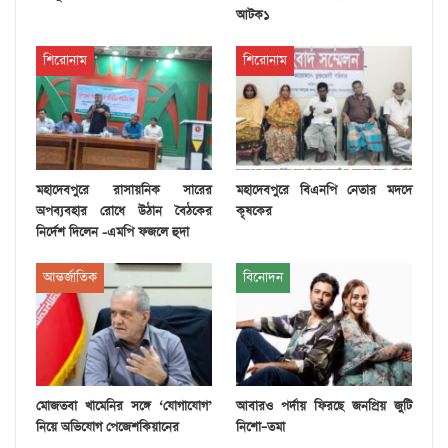
আটক১
শিরোনাম
শিরোনাম
মহাদেবপুরে রাসায়নিক সারের
মহাদেবপুরে বিএনপি নেতার মদদে
অপব্যবহার রোধে উঠান বৈঠকের
কৃষকের
নির্দেশ দিলেন -এমপি ফজলে হুদা
আন্তর্জাতিক
বিনোদন
মোজতবা খামেনির সঙ্গে ‘যোগাযোগ’
আবারও পর্দায় ফিরছে জনপ্রিয় জুটি
নিয়ে অভিযোগ পেজেশকিয়ানের
নিশো–তমা