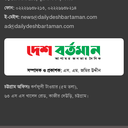
ফোন:
০২২২৬৬৩৮২১৩, ০২২২৬৬৩৮২১৪
ই-মেইল:
news@dailydeshbartaman.com
ad@dailydeshbartaman.com
সম্পাদক ও প্রকাশক:
এস. এম. জমির উদ্দীন
চট্টগ্রাম অফিসঃ
কর্ণফুলী টাওয়ার (৫ম তলা),
৬৩ এস এস খালেদ রোড, কাজীর দেউড়ি, চট্টগ্রাম।