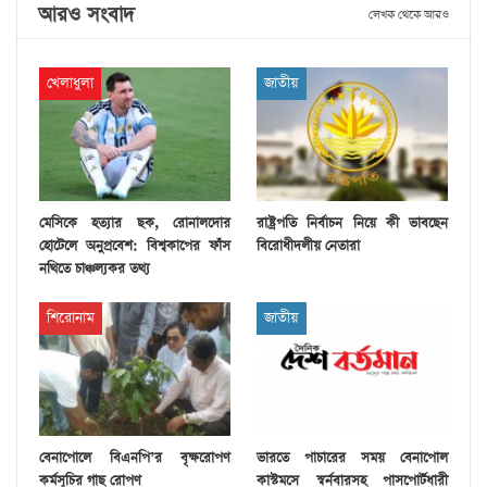
আরও সংবাদ
লেখক থেকে আরও
খেলাধুলা
জাতীয়
মেসিকে হত্যার ছক, রোনালদোর
রাষ্ট্রপতি নির্বাচন নিয়ে কী ভাবছেন
হোটেলে অনুপ্রবেশ: বিশ্বকাপের ফাঁস
বিরোধীদলীয় নেতারা
নথিতে চাঞ্চল্যকর তথ্য
শিরোনাম
জাতীয়
বেনাপোলে বিএনপি’র বৃক্ষরোপণ
ভারতে পাচারের সময় বেনাপোল
কর্মসূচির গাছ রোপণ
কাস্টমসে স্বর্নবারসহ পাসপোর্টধারী