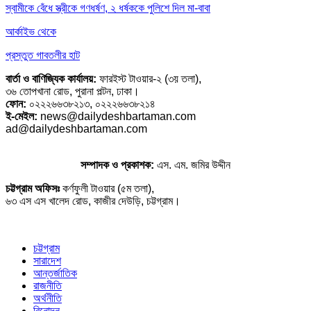
স্বামীকে বেঁধে স্ত্রীকে গণধর্ষণ, ২ ধর্ষককে পুলিশে দিল মা-বাবা
আর্কাইভ থেকে
প্রস্তুত গাবতলীর হাট
বার্তা ও বাণিজ্যিক কার্যালয়:
ফারইস্ট টাওয়ার-২ (৩য় তলা),
৩৬ তোপখানা রোড, পুরানা পল্টন, ঢাকা।
ফোন:
০২২২৬৬৩৮২১৩, ০২২২৬৬৩৮২১৪
ই-মেইল:
news@dailydeshbartaman.com
ad@dailydeshbartaman.com
সম্পাদক ও প্রকাশক:
এস. এম. জমির উদ্দীন
চট্টগ্রাম অফিসঃ
কর্ণফুলী টাওয়ার (৫ম তলা),
৬৩ এস এস খালেদ রোড, কাজীর দেউড়ি, চট্টগ্রাম।
চট্টগ্রাম
সারাদেশ
আন্তর্জাতিক
রাজনীতি
অর্থনীতি
বিনোদন