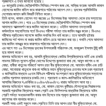
প্রজ্ঞাপনে এ তথ্য জানানো হয়েছে।
২৮ জানুয়ারি ঢাকার মেট্রোপলিটন সিনিয়র স্পেশাল জজ মো. সাব্বির ফয়েজ আসামি কামাল
হোসেনের জামিন বাতিল করে কারাগারে পাঠানোর আদেশ দেন। দুদকের প্রসিকিউটর
দেলোয়ার জাহান রুমি বিষয়টি নিশ্চিত করেন।
তিনি বলেন, কামাল হোসেন গত বছরের ১৫ ডিসেম্বর উচ্চ আদালত থেকে চার সপ্তাহের
আগাম জামিন নেন। পরে ২৩ ডিসেম্বর ঢাকার মেট্রোপলিটন সিনিয়র স্পেশাল জজ
আদালতে আত্মসমর্পণ করে জামিন আবেদন করেন। ওইদিন আদালত তদন্তকারী
কর্মকর্তাকে সহযোগিতার শর্তে ডিএনএ পরীক্ষা পর্যন্ত তার জামিন মঞ্জুর করেন। ডিএনএ
পরীক্ষার প্রতিবেদন সাপেক্ষে জামিন শুনানির দিন ধার্য করেন। তবে আসামি দুইবার
জামিনের শর্ত পালন না করায় জামিন বাতিল চেয়ে আবেদন করা হয়। শুনানি শেষে আদালত
তার জামিন নামঞ্জুর করে কারাগারে পাঠানোর আদেশ দেন।
এর আগে গত ২৬ ডিসেম্বর দুদকের উপসহকারী পরিচালক মো. মনজুরুল ইসলাম মিন্টু বাদী
হয়ে মামলা করেন।
মামলার অভিযোগে বলা হয়, আসামি মুক্তিযোদ্ধা কোটায় বিশ্ববিদ্যালয়ে ভর্তি এবং চাকরি
লাভসহ বিভিন্ন সুযোগ-সুবিধা ভোগের উদ্দেশ্যে জন্মদাতা বাবা মো. আবুল কাশেম ও মা
মোছা. হাবীয়া খাতুনের পরিবর্তে আপন চাচা বীর মুক্তিযোদ্ধা মো. আহসান হাবীব এবং চাচি
মোছা. সানোয়ারা খাতুনকে বাবা-মা সাজিয়ে মহান মুক্তিযুদ্ধের চেতনার সঙ্গে চরম প্রতারণা
ও জালিয়াতির মাধ্যমে ৩৫তম বিসিএস পরীক্ষায় অংশগ্রহণ করে মুক্তিযোদ্ধার সন্তানের
কোটায় প্রশাসন ক্যাডারে চাকরি নেন। প্রতারণা ও জাল–জালিয়াতির অভিযোগে
আসামির বিরুদ্ধে দণ্ডবিধির ৪২০/৪৬৭/৪৬৮/৪৭১ ধারায় অভিযোগ আনা হয়।
মামলার অভিযোগে আরও বলা হয়, মো. কামাল হোসেন কুষ্টিয়ার দৌলতপুরের সিরাজনগর
সরকারি প্রাথমিক বিদ্যালয়ে পঞ্চম শ্রেণি এবং ফিলিপনগর মাধ্যমিক বিদ্যালয়ে অষ্টম
শ্রেণি পর্যন্ত অধ্যয়নকালীন বাবার নাম হিসেবে তার প্রকৃত জন্মদাতা বাবা মো. আবুল
কাশেমের নাম ব্যবহার করেন।
পরবর্তী সময় একই স্কুলে নবম শ্রেণিতে তিনি তার আপন চাচা বীর মুক্তিযোদ্ধা মো.