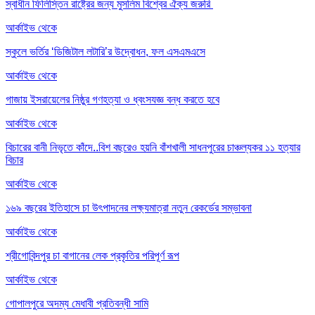
স্বাধীন ফিলিস্তিন রাষ্ট্রের জন্য মুসলিম বিশ্বের ঐক্য জরুরি
আর্কাইভ থেকে
স্কুলে ভর্তির ‘ডিজিটাল লটারি’র উদ্বোধন, ফল এসএমএসে
আর্কাইভ থেকে
গাজায় ইসরায়েলের নিষ্ঠুর গণহত্যা ও ধ্বংসযজ্ঞ বন্ধ করতে হবে
আর্কাইভ থেকে
বিচারের বানী নিভৃতে কাঁদে..বিশ বছরেও হয়নি বাঁশখালী সাধনপুরের চাঞ্চল্যকর ১১ হত্যার
বিচার
আর্কাইভ থেকে
১৬৯ বছরের ইতিহাসে চা উৎপাদনের লক্ষ্যমাত্রা নতুন রেকর্ডের সম্ভাবনা
আর্কাইভ থেকে
শ্রীগোবিন্দপুর চা বাগানের লেক প্রকৃতির পরিপূর্ণ রূপ
আর্কাইভ থেকে
গোপালপুরে অদম্য মেধাবী প্রতিবন্ধী সামি