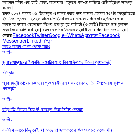
আহসান হাবীব এবং চাচি মোছা. সানোয়ারা খাতুনকে বাবা-মা সাজিয়ে রেজিস্ট্রেশন সম্পন্ন
করেন।
দুদক ২০২৪ সালের ২৬ ডিসেম্বর এ মামলা করার সময় কামাল হোসেন নওগাঁর আত্রাইয়ের
ইউএনও ছিলেন। ২০২৫ সালে চাঁপাইনবাবগঞ্জের নাচোল উপজেলার ইউএনও থাকা
অবস্থায় কামাল হোসেনকে বিশেষ ভারপ্রাপ্ত কর্মকর্তা (ওএসডি) হিসেবে জনপ্রশাসন
মন্ত্রণালয়ে বদলি করা হয়। সেখানে তাকে সিনিয়র সহকারী সচিব পদমর্যাদা দেওয়া হয়।
শেয়ার
Facebook
Twitter
Google+
WhatsApp
ইমেল
Facebook
Messenger
Linkedin
প্রিন্ট
আরও সংবাদ
লেখক থেকে আরও
জাতীয়
জুলাইযোদ্ধাদের সিএনজি অটোরিকশা ও রিকশা উপহার দিলেন প্রধানমন্ত্রী
চট্টগ্রাম
প্রধানমন্ত্রী তারেক রহমানের প্রথম চট্টগ্রাম সফর রোববার, তিন উপজেলায় ব্যাপক
প্রস্তুতি
জাতীয়
রাষ্ট্রপতি নির্বাচন নিয়ে কী ভাবছেন বিরোধীদলীয় নেতারা
জাতীয়
এনসিপি বলতে কিছু নেই, যা আছে তা জামায়াতের শিশু সংগঠন: রাশেদ খাঁন