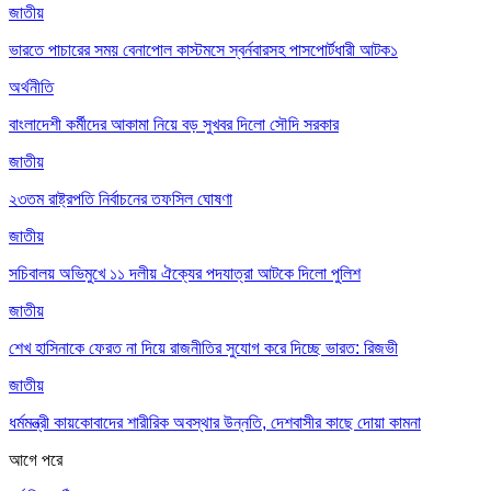
জাতীয়
ভারতে পাচারের সময় বেনাপোল কাস্টমসে স্বর্নবারসহ পাসপোর্টধারী আটক১
অর্থনীতি
বাংলাদেশী কর্মীদের আকামা নিয়ে বড় সুখবর দিলো সৌদি সরকার
জাতীয়
২৩তম রাষ্ট্রপতি নির্বাচনের তফসিল ঘোষণা
জাতীয়
সচিবালয় অভিমুখে ১১ দলীয় ঐক্যের পদযাত্রা আটকে দিলো পুলিশ
জাতীয়
শেখ হাসিনাকে ফেরত না দিয়ে রাজনীতির সুযোগ করে দিচ্ছে ভারত: রিজভী
জাতীয়
ধর্মমন্ত্রী কায়কোবাদের শারীরিক অবস্থার উন্নতি, দেশবাসীর কাছে দোয়া কামনা
আগে
পরে