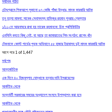
সর্বাধিক পঠিত
চৌদ্দগ্রামে পিকআপে লুকানো ৬৭ কেজি গাঁজা উদ্ধার, মাদক কারবারি আটক
তনু হত্যা মামলা: সাবেক সেনাসদস্য হাফিজুর রহমান পুনরায় গ্রেপ্তার
১/১১-তে আয়নাঘরে রাখা হয় তারেক রহমানকে: চিফ প্রসিকিউটর
এনসিপি বলতে কিছু নেই, যা আছে তা জামায়াতের শিশু সংগঠন: রাশেদ খাঁন
টেকনাফে কোস্ট গার্ডের পৃথক অভিযানে ৫৫ হাজার ইয়াবাসহ দুই মাদক কারবারি আটক
আগে
পরে
1 of 1,447
সর্বশেষ
আন্তর্জাতিক
এক দিনে ৪০ হিজবুল্লাহ যোদ্ধাকে হত্যার দাবি ইসরায়েলের
আর্কাইভ থেকে
অন্তর্বর্তী সরকারের সময়ের অধ্যাদেশ সংসদে উপস্থাপন করা হবে
আর্কাইভ থেকে
প্রধানমন্ত্রীর সঙ্গে সৌদি রাষ্ট্রদূতের সাক্ষাৎ