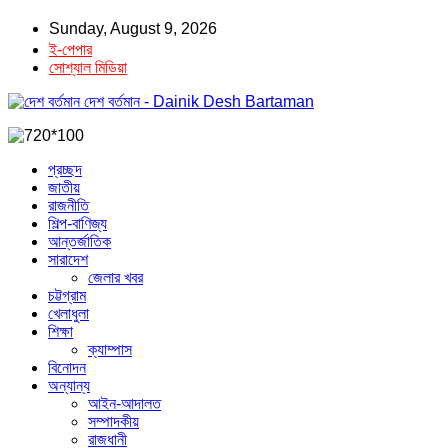
Sunday, August 9, 2026
ই-পেপার
সোশ্যাল মিডিয়া
দেশ বর্তমান - Dainik Desh Bartaman
প্রচ্ছদ
জাতীয়
রাজনীতি
শিল্প-বাণিজ্য
আন্তর্জাতিক
সারাদেশ
জেলার খবর
চট্টগ্রাম
খেলাধুলা
শিক্ষা
ক্যাম্পাস
বিনোদন
অন্যান্য
আইন-আদালত
সম্পাদকীয়
রাজধানী