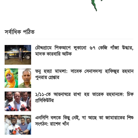
সর্বাধিক পঠিত
চৌদ্দগ্রামে পিকআপে লুকানো ৬৭ কেজি গাঁজা উদ্ধার,
মাদক কারবারি আটক
তনু হত্যা মামলা: সাবেক সেনাসদস্য হাফিজুর রহমান
পুনরায় গ্রেপ্তার
১/১১-তে আয়নাঘরে রাখা হয় তারেক রহমানকে: চিফ
প্রসিকিউটর
এনসিপি বলতে কিছু নেই, যা আছে তা জামায়াতের শিশু
সংগঠন: রাশেদ খাঁন