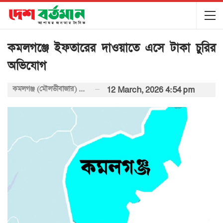
কমলগঞ্জে ইফতারের দাওয়াতে এসে টাকা চুরির
অভিযোগ
কমলগঞ্জ (মৌলভীবাজার) প্রতিনিধি
12 March, 2026 4:54 pm