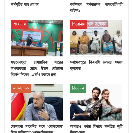
কর্মসূচির গাছ রোপণ
কাস্টমসে স্বর্নবারসহ পাসপোর্টধারী
আটক১
শিরোনাম
শিরোনাম
মহাদেবপুরে রাসায়নিক সারের
মহাদেবপুরে বিএনপি নেতার মদদে
অপব্যবহার রোধে উঠান বৈঠকের
কৃষকের
নির্দেশ দিলেন -এমপি ফজলে হুদা
আন্তর্জাতিক
বিনোদন
মোজতবা খামেনির সঙ্গে ‘যোগাযোগ’
আবারও পর্দায় ফিরছে জনপ্রিয় জুটি
নিয়ে অভিযোগ পেজেশকিয়ানের
নিশো–তমা