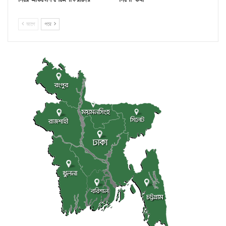
আগে
পরে