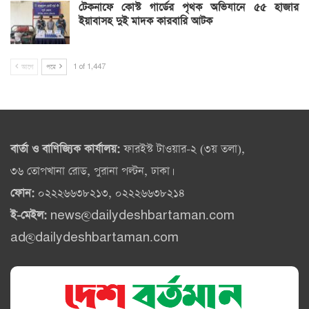
টেকনাফে কোস্ট গার্ডের পৃথক অভিযানে ৫৫ হাজার
ইয়াবাসহ দুই মাদক কারবারি আটক
আগে
পরে
1 of 1,447
বার্তা ও বাণিজ্যিক কার্যালয়:
ফারইস্ট টাওয়ার-২ (৩য় তলা),
৩৬ তোপখানা রোড, পুরানা পল্টন, ঢাকা।
ফোন:
০২২২৬৬৩৮২১৩, ০২২২৬৬৩৮২১৪
ই-মেইল:
news@dailydeshbartaman.com
ad@dailydeshbartaman.com