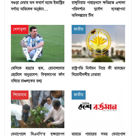
বগুড়া চেম্বার অব কমার্স অ্যান্ড ইন্ডাস্ট্রির
রাঙ্গুনিয়ায় পাহাড়ধসে ক্ষতিগ্রস্ত এলাকা
বর্ণাঢ্য অভিষেক অনুষ্ঠান…
পরিদর্শনে দুর্যোগ ব্যবস্থাপনা
অধিদপ্তরের টিম
খেলাধুলা
জাতীয়
মেসিকে হত্যার ছক, রোনালদোর
রাষ্ট্রপতি নির্বাচন নিয়ে কী ভাবছেন
হোটেলে অনুপ্রবেশ: বিশ্বকাপের ফাঁস
বিরোধীদলীয় নেতারা
নথিতে চাঞ্চল্যকর তথ্য
শিরোনাম
জাতীয়
বেনাপোলে বিএনপি’র বৃক্ষরোপণ
ভারতে পাচারের সময় বেনাপোল