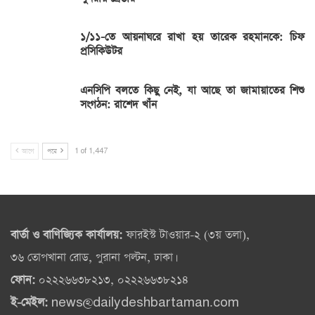
১/১১-তে আয়নাঘরে রাখা হয় তারেক রহমানকে: চিফ
প্রসিকিউটর
এনসিপি বলতে কিছু নেই, যা আছে তা জামায়াতের শিশু
সংগঠন: রাশেদ খাঁন
আগে
পরে
1 of 1,447
বার্তা ও বাণিজ্যিক কার্যালয়:
ফারইস্ট টাওয়ার-২ (৩য় তলা),
৩৬ তোপখানা রোড, পুরানা পল্টন, ঢাকা।
ফোন:
০২২২৬৬৩৮২১৩, ০২২২৬৬৩৮২১৪
ই-মেইল:
news@dailydeshbartaman.com