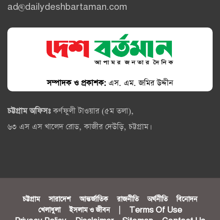
ad@dailydeshbartaman.com
সম্পাদক ও প্রকাশক:
এস. এম. জমির উদ্দীন
চট্টগ্রাম অফিসঃ
কর্ণফুলী টাওয়ার (৫ম তলা),
৬৩ এস এস খালেদ রোড, কাজীর দেউড়ি, চট্টগ্রাম।
চট্টগ্রাম
সারাদেশ
আন্তর্জাতিক
রাজনীতি
অর্থনীতি
বিনোদন
খেলাধুলা
ইসলাম ও জীবন
|
Terms Of Use