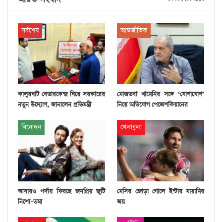
সর্বশেষ
আন্তর্জাতিক
কালুরঘাট বেতারকেন্দ্র ঘিরে সরকারের
মোজতবা খামেনির সঙ্গে ‘যোগাযোগ’
নতুন উদ্যোগ, জানালেন প্রতিমন্ত্রী
নিয়ে অভিযোগ পেজেশকিয়ানের
বিনোদন
খেলাধুলা
আবারও পর্দায় ফিরছে জনপ্রিয় জুটি
মেসির জোড়া গোলে ইন্টার মায়ামির
নিশো–তমা
জয়