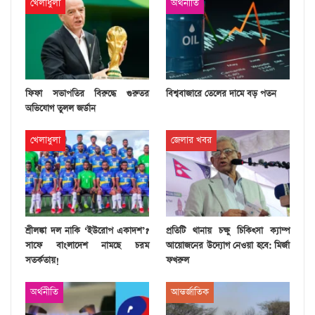
খেলাধুলা
অর্থনীতি
ফিফা সভাপতির বিরুদ্ধে গুরুতর
বিশ্ববাজারে তেলের দামে বড় পতন
অভিযোগ তুলল জর্ডান
খেলাধুলা
জেলার খবর
শ্রীলঙ্কা দল নাকি ‘ইউরোপ একাদশ’?
প্রতিটি থানায় চক্ষু চিকিৎসা ক্যাম্প
সাফে বাংলাদেশ নামছে চরম
আয়োজনের উদ্যোগ নেওয়া হবে: মির্জা
সতর্কতায়!
ফখরুল
অর্থনীতি
আন্তর্জাতিক