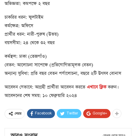
অভিজ্ঞতা: কমপক্ষে ২ বছর
চাকরির ধরন: ফুলটাইম
কর্মক্ষেত্র: অফিসে
প্রার্থীর ধরন: নারী-পুরুষ (উভয়)
বয়সসীমা: ২৪ থেকে ৩২ বছর
কর্মস্থল: ঢাকা (তেজগাঁও)
বেতন: আলোচনা সাপেক্ষে (প্রতিযোগিতামূলক বেতন)
অন্যান্য সুবিধা: প্রতি বছর বেতন পর্যালোচনা, বছরে ২টি উৎসব বোনাস
আবেদন যেভাবে: আগ্রহী প্রার্থীরা আবেদন করতে
এখানে ক্লিক
করুন।
আবেদনের শেষ সময়: ১০ ফেব্রুয়ারি ২০২৪
Facebook
Twitter
Google+
শেয়ার
আরও সংবাদ
লেখক থেকে আরও