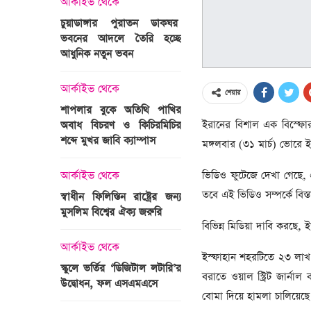
আর্কাইভ থেকে
অপরাধ
চুয়াডাঙ্গার পুরাতন ডাকঘর
ভবনের আদলে তৈরি হচ্ছে
গুলশান হলি আর্টিজান হাম
 তারাবির
আধুনিক নতুন ভবন
মামলা : হাইকোর্টের রায় আ
দ্যুৎ রাখার
ত্রী তারেক
আর্কাইভ থেকে
আন্তর্জাতিক
শেয়ার
শাপলার বুকে অতিথি পাখির
অজ্ঞাত বন্দুকধারীর গুলি
ইরানের বিশাল এক বিস্ফোরণে
অবাধ বিচরণ ও কিচিরমিচির
মাওলানা তারেক জামিল
শব্দে মুখর জাবি ক্যাম্পাস
ছেলের মৃত্যু
মঙ্গলবার (৩১ মার্চ) ভোরে
ন্ত্রী হলেন
ভিডিও ফুটেজে দেখা গেছে,
আর্কাইভ থেকে
আন্তর্জাতিক
তবে এই ভিডিও সম্পর্কে বিস্তা
স্বাধীন ফিলিস্তিন রাষ্ট্রের জন্য
বিশ্বকাপ ইাতহাসে সাকিব
মুসলিম বিশ্বের ঐক্য জরুরি
আরেকটি রেকর্ড
বিভিন্ন মিডিয়া দাবি করছে,
সদস্যের হতে
 প্রতিমন্ত্রী
আর্কাইভ থেকে
আর্কাইভ থেকে
ইস্ফাহান শহরটিতে ২৩ লাখ 
স্কুলে ভর্তির ‘ডিজিটাল লটারি’র
টানেল উদ্বোধন : প্রধানমন্ত্
বরাতে ওয়াল স্ট্রিট জার্নাল
উদ্বোধন, ফল এসএমএসে
জনসভায় যোগ দিচ্ছেন দল
বোমা দিয়ে হামলা চালিয়েছে
নেতাকর্মীরা