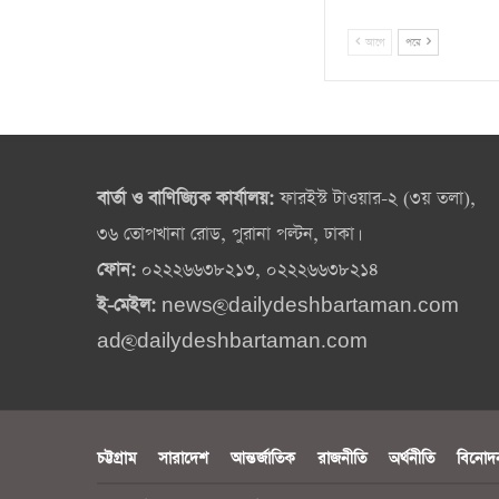
আগে
পরে
বার্তা ও বাণিজ্যিক কার্যালয়:
ফারইস্ট টাওয়ার-২ (৩য় তলা),
৩৬ তোপখানা রোড, পুরানা পল্টন, ঢাকা।
ফোন:
০২২২৬৬৩৮২১৩, ০২২২৬৬৩৮২১৪
ই-মেইল:
news@dailydeshbartaman.com
ad@dailydeshbartaman.com
চট্টগ্রাম
সারাদেশ
আন্তর্জাতিক
রাজনীতি
অর্থনীতি
বিনোদ