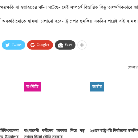
সাবেক প্রধানমন্ত্রী খালেদা
য়ক্ষতি বা হতাহতের ঘটনা ঘটেছে- সেই সম্পর্কে বিস্তারিত কিছু তাৎক্ষণিকভাবে জা
জিয়ার মৃত্যুতে ৩ দিনের রাষ্ট্রীয়
শোক, প্রজ্ঞাপন জারি
টি
বপূর্ণ অবকাঠামোতে হামলা চালানো হবে- ট্রাম্পের হুমকির একদিন পরেই এই হাম
ার
আর্কাইভ থেকে
দেশনেত্রী বেগম খালেদা জিয়া
Twitter
Google+
ইমেল
আর নেই
, ২
আর্কাইভ থেকে
লেখক 
ঐতিহাসিক পাগলা
মসজিদ:দানবাক্সে মিলল রেকর্ড
৬ কোটি ৩২ লাখ টাকা
অর্থনীতি
জাতীয়
আর্কাইভ থেকে
৫ বছর পর পর নির্বাচনি
সহিংসতার অভিঘাতে পর্যটন
খাত
িকিৎসাসেবা
বাংলাদেশী কর্মীদের আকামা নিয়ে বড়
২৩তম রাষ্ট্রপতি নির্বাচনের তফস
ত উদ্যোগের
সুখবর দিলো সৌদি সরকার