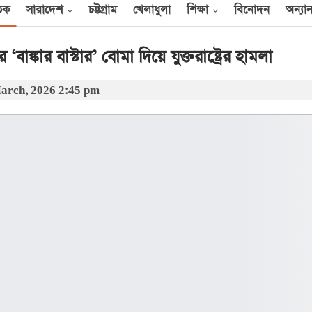
তিক
সারাদেশ
চট্টগ্রাম
খেলাধুলা
শিক্ষা
বিনোদন
অন্যান
াঙ্কার বাস্টার’ বোমা দিয়ে যুক্তরাষ্ট্রের হামলা
arch, 2026 2:45 pm
আন্তর্জাতিক
েক
এক দিনে ৪০ হিজবুল্লাহ
যোদ্ধাকে হত্যার দাবি
ইসরায়েলের
আর্কাইভ থেকে
বী
অন্তর্বর্তী সরকারের সময়ের
অধ্যাদেশ সংসদে উপস্থাপন
করা হবে
০০
আর্কাইভ থেকে
ান
প্রধানমন্ত্রীর সঙ্গে সৌদি
রাষ্ট্রদূতের সাক্ষাৎ