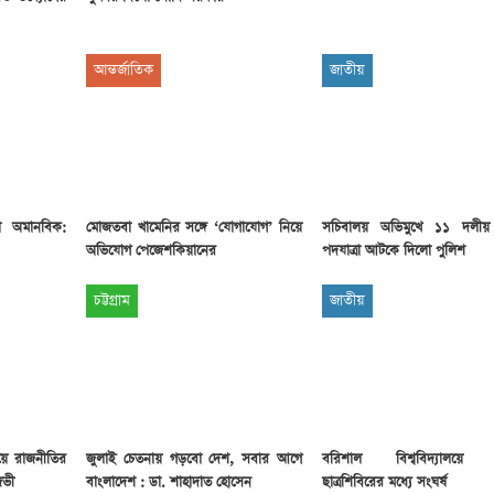
আন্তর্জাতিক
জাতীয়
া অমানবিক:
মোজতবা খামেনির সঙ্গে ‘যোগাযোগ’ নিয়ে
সচিবালয় অভিমুখে ১১ দলীয়
অভিযোগ পেজেশকিয়ানের
পদযাত্রা আটকে দিলো পুলিশ
চট্টগ্রাম
জাতীয়
য়ে রাজনীতির
জুলাই চেতনায় গড়বো দেশ, সবার আগে
বরিশাল বিশ্ববিদ্যালয়ে ছ
জভী
বাংলাদেশ : ডা. শাহাদাত হোসেন
ছাত্রশিবিরের মধ্যে সংঘর্ষ