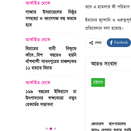
্রী খালেদা
আর্কাইভ থেকে
তবে এ হামলায় কী পরিমাণ ক্ষ
ের রাষ্ট্রীয়
আর্কাইভ থেকে
গাজায় ইসরায়েলের নিষ্ঠুর
ি
গণহত্যা ও ধ্বংসযজ্ঞ বন্ধ করতে
ভারতজুড়ে চলছে ‘মুজিব:এক
ইরানের জ্বালানি ও গুরুত্
হবে
জাতির রূপকার ’সিনেম
প্রতিবেদনে বলা হয়েছে।
প্রচারণা
ালেদা জিয়া
আর্কাইভ থেকে
Facebook
শেয়ার
আর্কাইভ থেকে
বিচারের বানী নিভৃতে
কাঁদে..বিশ বছরেও হয়নি
স্বামীকে বেঁধে স্ত্রীকে গণধর্ষণ
বাঁশখালী সাধনপুরের চাঞ্চল্যকর
ধর্ষককে পুলিশে দিল মা-বাবা
আরও সংবাদ
পাগলা
১১ হত্যার বিচার
িলল রেকর্ড
আর্কাইভ থেকে
কা
চট্টগ্রাম
আর্কাইভ থেকে
প্রস্তুত গাবতলীর হাট
১৬৯ বছরের ইতিহাসে চা
উৎপাদনের লক্ষ্যমাত্রা নতুন
ির্বাচনি
রেকর্ডের সম্ভাবনা
তে পর্যটন
জেনারেল হাসপাতালের চ
আরও বেগবান করতে সমন্বি