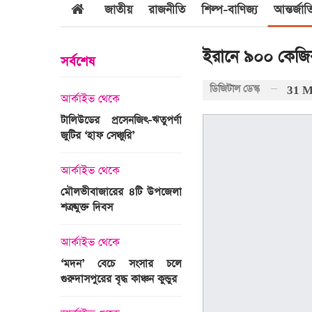
জাতীয়
রাজনীতি
শিল্প-বাণিজ্য
আন্তর্জা
ইরানে ৯০০ কেজির ‘ব
সর্বশেষ
ডিজিটাল ডেস্ক
31 M
আর্কাইভ থেকে
আর্কাইভ থেকে
জবুল্লাহ
টালিউডের প্রসেনজিৎ-ঋতুপর্ণা
শ্রীগোবিন্দপুর চা বাগানের ল
যার দাবি
জুটির ‘হাফ সেঞ্চুরি’
প্রকৃতির পরিপূর্ণ রূপ
আর্কাইভ থেকে
আর্কাইভ থেকে
মৌলভীবাজারের ৪টি উপজেলা
গোপালপুরে অদম্য মেধা
রের সময়ের
শত্রুমুক্ত দিবস
প্রতিবন্ধী সামি
 উপস্থাপন
আর্কাইভ থেকে
আন্তর্জাতিক
‘মদন’ বেচে সংসার চলে
এশিয়ার শীর্ষ ১
গুরুদাসপুরের বৃদ্ধ কাঞ্চন কুন্ডুর
বিশ্ববিদ্যালয়ের তালিকায় স্থ
ঙ্গে সৌদি
পায়নি বাংলাদেশের একটিও