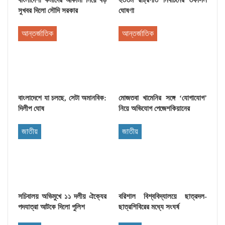
বাংলাদেশী কর্মীদের আকামা নিয়ে বড়
২৩তম রাষ্ট্রপতি নির্বাচনের তফসিল
সুখবর দিলো সৌদি সরকার
ঘোষণা
আন্তর্জাতিক
আন্তর্জাতিক
বাংলাদেশে যা চলছে, সেটা অমানবিক:
মোজতবা খামেনির সঙ্গে ‘যোগাযোগ’
দিলীপ ঘোষ
নিয়ে অভিযোগ পেজেশকিয়ানের
জাতীয়
জাতীয়
সচিবালয় অভিমুখে ১১ দলীয় ঐক্যের
বরিশাল বিশ্ববিদ্যালয়ে ছাত্রদল-
পদযাত্রা আটকে দিলো পুলিশ
ছাত্রশিবিরের মধ্যে সংঘর্ষ