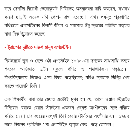
তবে দেশটির বিরোধী ডেমোক্র্যাট শিবিরসহ অন্যান্যরা দাবি করছেন, যথাযথ
কারণ ছাড়াই অনেক নথি গোপন রাখা হয়েছে। এখন পর্যন্ত প্রকাশিত
নথিগুলো এপস্টেইনের বিলাসী জীবন ও সমাজের উঁচু স্তরের পরিচিত মহলের
নানা দিক উন্মোচন করেছে।
• ট্রাম্পের দৃষ্টিতে দারুণ মানুষ এপস্টেইন
নিউইয়র্কে জন্ম ও বেড়ে ওঠা এপস্টেইন ১৯৭০-এর দশকের মাঝামাঝি সময়ে
শহরের অভিজাত ডাল্টন স্কুলে গণিত ও পদার্থবিজ্ঞান পড়াতেন।
বিশ্ববিদ্যালয়ে নিজেও এসব বিষয় পড়েছিলেন; যদিও স্নাতক ডিগ্রি শেষ
করতে পারেননি তিনি।
এক শিক্ষার্থীর বাবা তার মেধায় এতটাই মুগ্ধ হন যে, তাকে ওয়াল স্ট্রিটের
বিনিয়োগ ব্যাংক বেয়ার স্টার্নসের একজন জ্যেষ্ঠ অংশীদারের সঙ্গে পরিচয়
করিয়ে দেন। চার বছরের মধ্যেই তিনি বেয়ার স্টার্নসের অংশীদার হন। ১৯৮২
সালে নিজস্ব প্রতিষ্ঠান ‘জে এপস্টেইন অ্যান্ড কোং’ গড়ে তোলেন।