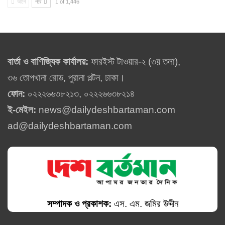
আগে
পরে
1 of 1,446
বার্তা ও বাণিজ্যিক কার্যালয়:
ফারইস্ট টাওয়ার-২ (৩য় তলা),
৩৬ তোপখানা রোড, পুরানা পল্টন, ঢাকা।
ফোন:
০২২২৬৬৩৮২১৩, ০২২২৬৬৩৮২১৪
ই-মেইল:
news@dailydeshbartaman.com
ad@dailydeshbartaman.com
সম্পাদক ও প্রকাশক:
এস. এম. জমির উদ্দীন