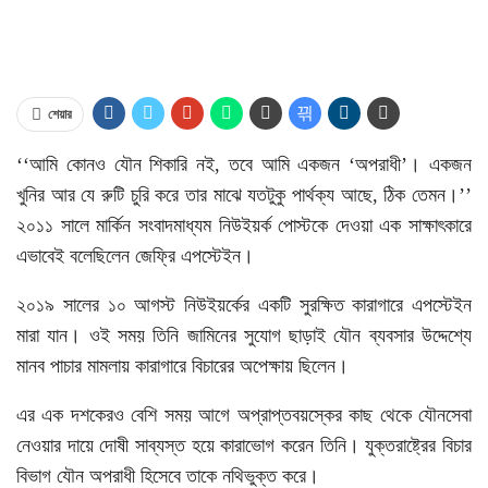
শেয়ার
‌‌‘‘আমি কোনও যৌন শিকারি নই, তবে আমি একজন ‘অপরাধী’। একজন
খুনির আর যে রুটি চুরি করে তার মাঝে যতটুকু পার্থক্য আছে, ঠিক তেমন।’’
২০১১ সালে মার্কিন সংবাদমাধ্যম নিউইয়র্ক পোস্টকে দেওয়া এক সাক্ষাৎকারে
এভাবেই বলেছিলেন জেফ্রি এপস্টেইন।
২০১৯ সালের ১০ আগস্ট নিউইয়র্কের একটি সুরক্ষিত কারাগারে এপস্টেইন
মারা যান। ওই সময় তিনি জামিনের সুযোগ ছাড়াই যৌন ব্যবসার উদ্দেশ্যে
মানব পাচার মামলায় কারাগারে বিচারের অপেক্ষায় ছিলেন।
এর এক দশকেরও বেশি সময় আগে অপ্রাপ্তবয়স্কের কাছ থেকে যৌনসেবা
নেওয়ার দায়ে দোষী সাব্যস্ত হয়ে কারাভোগ করেন তিনি। যুক্তরাষ্ট্রের বিচার
বিভাগ যৌন অপরাধী হিসেবে তাকে নথিভুক্ত করে।