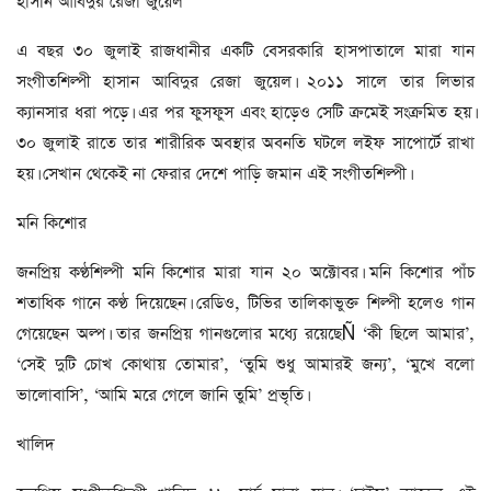
হাসান আবিদুর রেজা জুয়েল
এ বছর ৩০ জুলাই রাজধানীর একটি বেসরকারি হাসপাতালে মারা যান
সংগীতশিল্পী হাসান আবিদুর রেজা জুয়েল। ২০১১ সালে তার লিভার
ক্যানসার ধরা পড়ে। এর পর ফুসফুস এবং হাড়েও সেটি ক্রমেই সংক্রমিত হয়।
৩০ জুলাই রাতে তার শারীরিক অবস্থার অবনতি ঘটলে লইফ সাপোর্টে রাখা
হয়। সেখান থেকেই না ফেরার দেশে পাড়ি জমান এই সংগীতশিল্পী।
মনি কিশোর
জনপ্রিয় কণ্ঠশিল্পী মনি কিশোর মারা যান ২০ অক্টোবর। মনি কিশোর পাঁচ
শতাধিক গানে কণ্ঠ দিয়েছেন। রেডিও, টিভির তালিকাভুক্ত শিল্পী হলেও গান
গেয়েছেন অল্প। তার জনপ্রিয় গানগুলোর মধ্যে রয়েছেÑ ‘কী ছিলে আমার’,
‘সেই দুটি চোখ কোথায় তোমার’, ‘তুমি শুধু আমারই জন্য’, ‘মুখে বলো
ভালোবাসি’, ‘আমি মরে গেলে জানি তুমি’ প্রভৃতি।
খালিদ