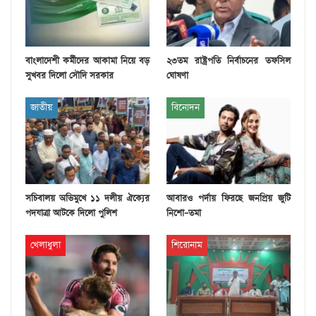
বাংলাদেশী কর্মীদের আকামা নিয়ে বড়
২৩তম রাষ্ট্রপতি নির্বাচনের তফসিল
সুখবর দিলো সৌদি সরকার
ঘোষণা
জাতীয়
বিনোদন
সচিবালয় অভিমুখে ১১ দলীয় ঐক্যের
আবারও পর্দায় ফিরছে জনপ্রিয় জুটি
পদযাত্রা আটকে দিলো পুলিশ
নিশো–তমা
খেলাধুলা
শিরোনাম