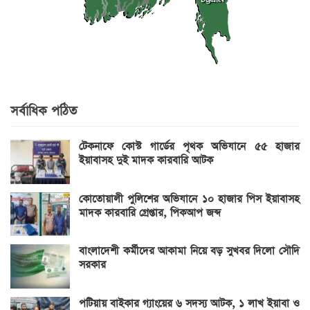
সর্বাধিক পঠিত
টেকনাফে কোস্ট গার্ডের পৃথক অভিযানে ৫৫ হাজার
ইয়াবাসহ দুই মাদক কারবারি আটক
কোতোয়ালী পুলিশের অভিযানে ১০ হাজার পিস ইয়াবাসহ
মাদক কারবারি গ্রেপ্তার, পিকআপ জব্দ
বাংলাদেশী কর্মীদের আকামা নিয়ে বড় সুখবর দিলো সৌদি
সরকার
পটিয়ায় বাইকার গ্যাংয়ের ৬ সদস্য আটক, ১ লাখ ইয়াবা ও