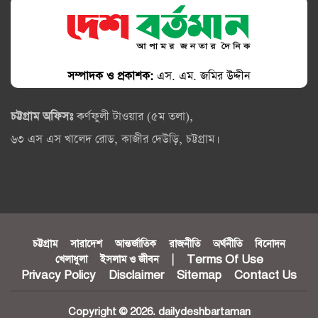
সম্পাদক ও প্রকাশক:
এস. এম. জমির উদ্দীন
চট্টগ্রাম অফিসঃ
কর্ণফুলী টাওয়ার (৫ম তলা),
৬৩ এস এস খালেদ রোড, কাজীর দেউড়ি, চট্টগ্রাম।
চট্টগ্রাম
সারাদেশ
আন্তর্জাতিক
রাজনীতি
অর্থনীতি
বিনোদন
খেলাধুলা
ইসলাম ও জীবন
|
Terms Of Use
Privacy Policy
Disclaimer
Sitemap
Contact Us
Copyright © 2026. dailydeshbartaman