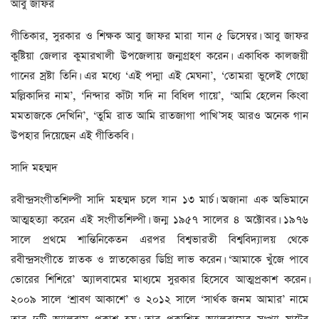
আবু জাফর
গীতিকার, সুরকার ও শিক্ষক আবু জাফর মারা যান ৫ ডিসেম্বর। আবু জাফর
কুষ্টিয়া জেলার কুমারখালী উপজেলায় জন্মগ্রহণ করেন। একাধিক কালজয়ী
গানের স্রষ্টা তিনি। এর মধ্যে ‘এই পদ্মা এই মেঘনা’, ‘তোমরা ভুলেই গেছো
মল্লিকাদির নাম’, ‘নিন্দার কাঁটা যদি না বিধিল গায়ে’, ‘আমি হেলেন কিংবা
মমতাজকে দেখিনি’, ‘তুমি রাত আমি রাতজাগা পাখি’সহ আরও অনেক গান
উপহার দিয়েছেন এই গীতিকবি।
সাদি মহম্মদ
রবীন্দ্রসংগীতশিল্পী সাদি মহম্মদ চলে যান ১৩ মার্চ। অজানা এক অভিমানে
আত্মহত্যা করেন এই সংগীতশিল্পী। জন্ম ১৯৫৭ সালের ৪ অক্টোবর। ১৯৭৬
সালে প্রথমে শান্তিনিকেতন এরপর বিশ্বভারতী বিশ্ববিদ্যালয় থেকে
রবীন্দ্রসংগীতে স্নাতক ও স্নাতকোত্তর ডিগ্রি লাভ করেন। ‘আমাকে খুঁজে পাবে
ভোরের শিশিরে’ অ্যালবামের মাধ্যমে সুরকার হিসেবে আত্মপ্রকাশ করেন।
২০০৯ সালে ‘শ্রাবণ আকাশে’ ও ২০১২ সালে ‘সার্থক জনম আমার’ নামে