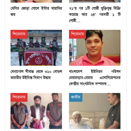
মেসির জোড়া গোলে ইন্টার মায়ামির
৭১’র পর ১টি গোষ্ঠী মুক্তিযুদ্ধ বিক্রি
জয়
করেছে আর ২৪’ পরবর্তী ১ টি
গোষ্ঠী…
শিরোনাম
শিরোনাম
বেনাপোল সীমান্ত থেকে ৩১০ বোতল
বাংলাদেশ ইউনিয়ন পরিষদ
ভারতীয় উইনিক্স সিরাপ উদ্ধার
চেয়ারম্যান-মেম্বার এসোসিয়েশনের
কেন্দ্রীয় সাংগঠনিক সম্পাদক…
শিরোনাম
জাতীয়