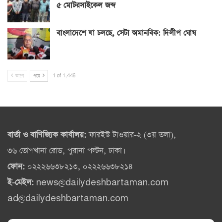
৫ মোটরসাইকেল জব্দ
বাংলাদেশে যা চলছে, সেটা অমানবিক: দিলীপ ঘোষ
আগে
পরে
1 of 1,446
বার্তা ও বাণিজ্যিক কার্যালয়:
ফারইস্ট টাওয়ার-২ (৩য় তলা),
৩৬ তোপখানা রোড, পুরানা পল্টন, ঢাকা।
ফোন:
০২২২৬৬৩৮২১৩, ০২২২৬৬৩৮২১৪
ই-মেইল:
news@dailydeshbartaman.com
ad@dailydeshbartaman.com