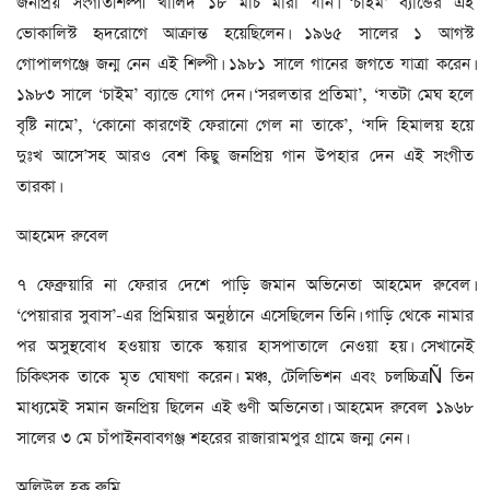
জনপ্রিয় সংগীতশিল্পী খালিদ ১৮ মার্চ মারা যান। ‘চাইম’ ব্যান্ডের এই
ভোকালিস্ট হৃদরোগে আক্রান্ত হয়েছিলেন। ১৯৬৫ সালের ১ আগস্ট
গোপালগঞ্জে জন্ম নেন এই শিল্পী। ১৯৮১ সালে গানের জগতে যাত্রা করেন।
১৯৮৩ সালে ‘চাইম’ ব্যান্ডে যোগ দেন। ‘সরলতার প্রতিমা’, ‘যতটা মেঘ হলে
বৃষ্টি নামে’, ‘কোনো কারণেই ফেরানো গেল না তাকে’, ‘যদি হিমালয় হয়ে
দুঃখ আসে’সহ আরও বেশ কিছু জনপ্রিয় গান উপহার দেন এই সংগীত
তারকা।
আহমেদ রুবেল
৭ ফেব্রুয়ারি না ফেরার দেশে পাড়ি জমান অভিনেতা আহমেদ রুবেল।
‘পেয়ারার সুবাস’-এর প্রিমিয়ার অনুষ্ঠানে এসেছিলেন তিনি। গাড়ি থেকে নামার
পর অসুস্থবোধ হওয়ায় তাকে স্কয়ার হাসপাতালে নেওয়া হয়। সেখানেই
চিকিৎসক তাকে মৃত ঘোষণা করেন। মঞ্চ, টেলিভিশন এবং চলচ্চিত্রÑ তিন
মাধ্যমেই সমান জনপ্রিয় ছিলেন এই গুণী অভিনেতা। আহমেদ রুবেল ১৯৬৮
সালের ৩ মে চাঁপাইনবাবগঞ্জ শহরের রাজারামপুর গ্রামে জন্ম নেন।
অলিউল হক রুমি