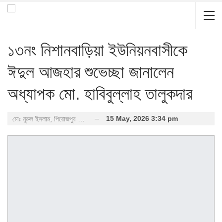
১৩নং নিশানবাড়িয়া ইউনিয়নবাসীকে
ঈদুল আজহার শুভেচ্ছা জানালেন
অধ্যাপক মো. হাবিবুল্লাহ তালুকদার
15 May, 2026 3:34 pm
মোঃ নূরুল ইসলাম, পিরোজপুর প্রতিনিধি