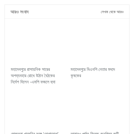
আরও সংবাদ
লেখক থেকে আরও
মহাদেবপুরে রাসায়নিক সারের
মহাদেবপুরে বিএনপি নেতার মদদে
অপব্যবহার রোধে উঠান বৈঠকের
কৃষকের
নির্দেশ দিলেন -এমপি ফজলে হুদা
মোজতবা খামেনির সঙ্গে ‘যোগাযোগ’
আবারও পর্দায় ফিরছে জনপ্রিয় জুটি