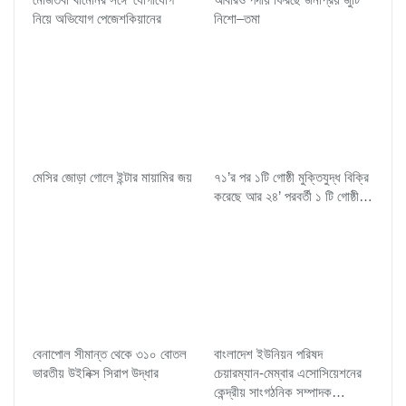
নিয়ে অভিযোগ পেজেশকিয়ানের
নিশো–তমা
মেসির জোড়া গোলে ইন্টার মায়ামির জয়
৭১’র পর ১টি গোষ্ঠী মুক্তিযুদ্ধ বিক্রি
করেছে আর ২৪’ পরবর্তী ১ টি গোষ্ঠী…
বেনাপোল সীমান্ত থেকে ৩১০ বোতল
বাংলাদেশ ইউনিয়ন পরিষদ
ভারতীয় উইনিক্স সিরাপ উদ্ধার
চেয়ারম্যান-মেম্বার এসোসিয়েশনের
কেন্দ্রীয় সাংগঠনিক সম্পাদক…