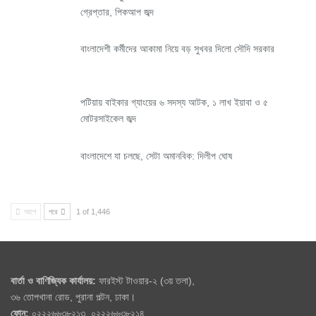
গ্রেপ্তার, পিকআপ জব্দ
বাংলাদেশী কর্মীদের আকামা নিয়ে বড় সুখবর দিলো সৌদি সরকার
পটিয়ায় বাইকার গ্যাংয়ের ৬ সদস্য আটক, ১ লাখ ইয়াবা ও ৫
মোটরসাইকেল জব্দ
বাংলাদেশে যা চলছে, সেটা অমানবিক: দিলীপ ঘোষ
আগে
পরে
1 of 1,446
বার্তা ও বাণিজ্যিক কার্যালয়:
ফারইস্ট টাওয়ার-২ (৩য় তলা),
৩৬ তোপখানা রোড, পুরানা পল্টন, ঢাকা।
ফোন:
০২২২৬৬৩৮২১৩, ০২২২৬৬৩৮২১৪