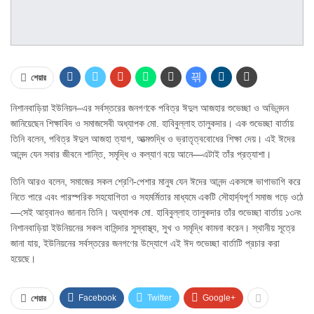
শেয়ার
নিশানবাড়িয়া ইউনিয়ন
–এর সর্বস্তরের জনগণকে পবিত্র ঈদুল আজহার শুভেচ্ছা ও অভিনন্দন
জানিয়েছেন শিক্ষাবিদ ও সমাজসেবী অধ্যাপক মো. হাবিবুল্লাহ তালুকদার। এক শুভেচ্ছা বার্তায়
তিনি বলেন, পবিত্র ঈদুল আজহা ত্যাগ, আত্মশুদ্ধি ও ভ্রাতৃত্ববোধের শিক্ষা দেয়। এই ঈদের
আনন্দ যেন সবার জীবনে শান্তি, সমৃদ্ধি ও কল্যাণ বয়ে আনে—এটাই তাঁর প্রত্যাশা।
তিনি আরও বলেন, সমাজের সকল শ্রেণি-পেশার মানুষ যেন ঈদের আনন্দ একসঙ্গে ভাগাভাগি করে
নিতে পারে এবং পারস্পরিক সহযোগিতা ও সহমর্মিতার মাধ্যমে একটি সৌহার্দ্যপূর্ণ সমাজ গড়ে ওঠে
—সেই আহ্বানও জানান তিনি। অধ্যাপক মো. হাবিবুল্লাহ তালুকদার তাঁর শুভেচ্ছা বার্তায় ১৩নং
নিশানবাড়িয়া ইউনিয়নের সকল বাসিন্দার সুস্বাস্থ্য, সুখ ও সমৃদ্ধি কামনা করেন। স্থানীয় সূত্রে
জানা যায়, ইউনিয়নের সর্বস্তরের জনগণের উদ্যোগে এই ঈদ শুভেচ্ছা বার্তাটি প্রচার করা
হয়েছে।
Facebook
Twitter
Google+
শেয়ার