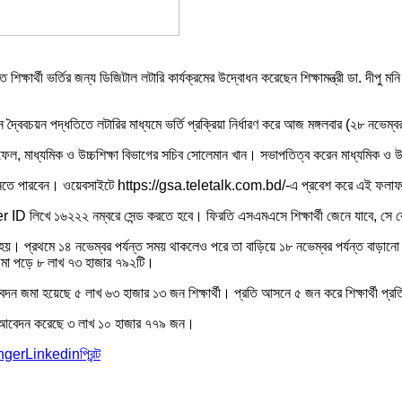
িক্ষার্থী ভর্তির জন্য ডিজিটাল লটারি কার্যক্রমের উদ্বোধন করেছেন শিক্ষামন্ত্রী ডা. দীপু মন
ইনে দ্বৈবচয়ন পদ্ধতিতে লটারির মাধ্যমে ভর্তি প্রক্রিয়া নির্ধারণ করে আজ মঙ্গলবার (২৮ নভ
রী নওফেল, মাধ্যমিক ও উচ্চশিক্ষা বিভাগের সচিব সোলেমান খান। সভাপতিত্ব করেন মাধ্যমিক
ফল জানতে পারবেন। ওয়েবসাইটে https://gsa.teletalk.com.bd/-এ প্রবেশ করে এই ফলাফ
লিখে ১৬২২২ নম্বরে সেন্ড করতে হবে। ফিরতি এসএমএসে শিক্ষার্থী জেনে যাবে, সে কোন শ
রু হয়। প্রথমে ১৪ নভেম্বর পর্যন্ত সময় থাকলেও পরে তা বাড়িয়ে ১৮ নভেম্বর পর্যন্ত বাড়ান
 জমা পড়ে ৮ লাখ ৭৩ হাজার ৭৯২টি।
 জমা হয়েছে ৫ লাখ ৬৩ হাজার ১৩ জন শিক্ষার্থী। প্রতি আসনে ৫ জন করে শিক্ষার্থী প্রতিদ
তে আবেদন করেছে ৩ লাখ ১০ হাজার ৭৭৯ জন।
nger
Linkedin
প্রিন্ট