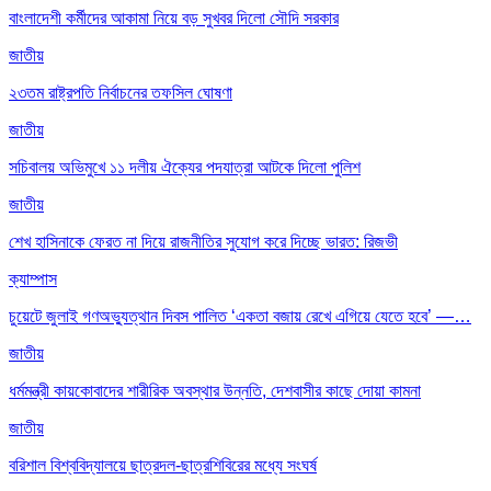
বাংলাদেশী কর্মীদের আকামা নিয়ে বড় সুখবর দিলো সৌদি সরকার
জাতীয়
২৩তম রাষ্ট্রপতি নির্বাচনের তফসিল ঘোষণা
জাতীয়
সচিবালয় অভিমুখে ১১ দলীয় ঐক্যের পদযাত্রা আটকে দিলো পুলিশ
জাতীয়
শেখ হাসিনাকে ফেরত না দিয়ে রাজনীতির সুযোগ করে দিচ্ছে ভারত: রিজভী
ক্যাম্পাস
চুয়েটে জুলাই গণঅভ্যুত্থান দিবস পালিত ‘একতা বজায় রেখে এগিয়ে যেতে হবে’ —…
জাতীয়
ধর্মমন্ত্রী কায়কোবাদের শারীরিক অবস্থার উন্নতি, দেশবাসীর কাছে দোয়া কামনা
জাতীয়
বরিশাল বিশ্ববিদ্যালয়ে ছাত্রদল-ছাত্রশিবিরের মধ্যে সংঘর্ষ