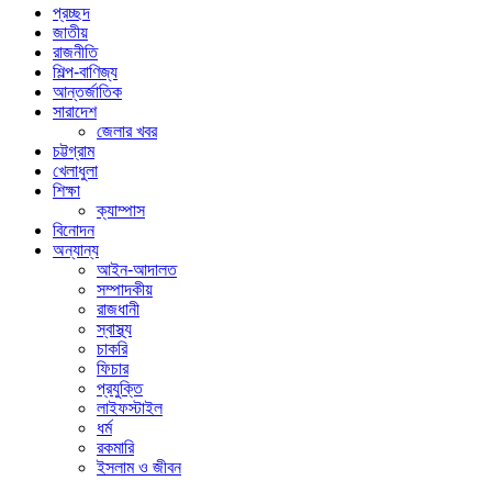
প্রচ্ছদ
জাতীয়
রাজনীতি
শিল্প-বাণিজ্য
আন্তর্জাতিক
সারাদেশ
জেলার খবর
চট্টগ্রাম
খেলাধুলা
শিক্ষা
ক্যাম্পাস
বিনোদন
অন্যান্য
আইন-আদালত
সম্পাদকীয়
রাজধানী
স্বাস্থ্য
চাকরি
ফিচার
প্রযুক্তি
লাইফস্টাইল
ধর্ম
রকমারি
ইসলাম ও জীবন