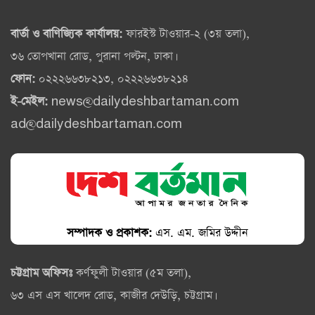
বার্তা ও বাণিজ্যিক কার্যালয়:
ফারইস্ট টাওয়ার-২ (৩য় তলা),
৩৬ তোপখানা রোড, পুরানা পল্টন, ঢাকা।
ফোন:
০২২২৬৬৩৮২১৩, ০২২২৬৬৩৮২১৪
ই-মেইল:
news@dailydeshbartaman.com
ad@dailydeshbartaman.com
সম্পাদক ও প্রকাশক:
এস. এম. জমির উদ্দীন
চট্টগ্রাম অফিসঃ
কর্ণফুলী টাওয়ার (৫ম তলা),
৬৩ এস এস খালেদ রোড, কাজীর দেউড়ি, চট্টগ্রাম।