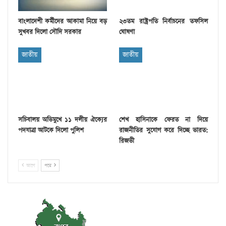
বাংলাদেশী কর্মীদের আকামা নিয়ে বড়
২৩তম রাষ্ট্রপতি নির্বাচনের তফসিল
সুখবর দিলো সৌদি সরকার
ঘোষণা
জাতীয়
জাতীয়
সচিবালয় অভিমুখে ১১ দলীয় ঐক্যের
শেখ হাসিনাকে ফেরত না দিয়ে
পদযাত্রা আটকে দিলো পুলিশ
রাজনীতির সুযোগ করে দিচ্ছে ভারত:
রিজভী
আগে
পরে