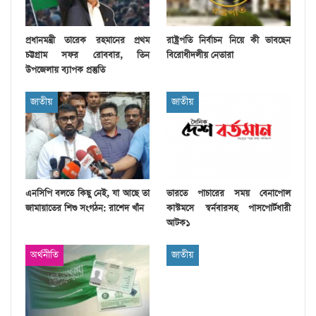
প্রধানমন্ত্রী তারেক রহমানের প্রথম
রাষ্ট্রপতি নির্বাচন নিয়ে কী ভাবছেন
চট্টগ্রাম সফর রোববার, তিন
বিরোধীদলীয় নেতারা
উপজেলায় ব্যাপক প্রস্তুতি
জাতীয়
জাতীয়
এনসিপি বলতে কিছু নেই, যা আছে তা
ভারতে পাচারের সময় বেনাপোল
জামায়াতের শিশু সংগঠন: রাশেদ খাঁন
কাস্টমসে স্বর্নবারসহ পাসপোর্টধারী
আটক১
অর্থনীতি
জাতীয়