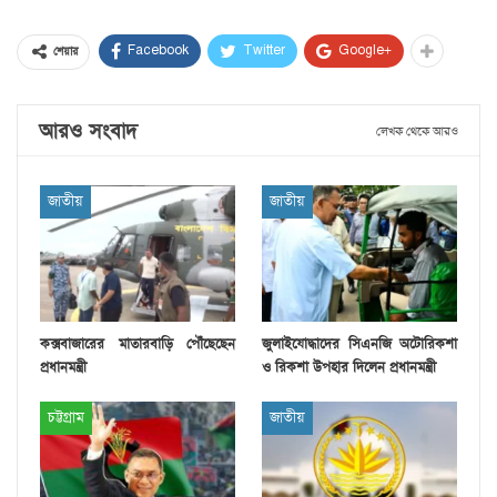
Facebook
Twitter
Google+
শেয়ার
আরও সংবাদ
লেখক থেকে আরও
জাতীয়
জাতীয়
কক্সবাজারের মাতারবাড়ি পৌঁছেছেন
জুলাইযোদ্ধাদের সিএনজি অটোরিকশা
প্রধানমন্ত্রী
ও রিকশা উপহার দিলেন প্রধানমন্ত্রী
চট্টগ্রাম
জাতীয়