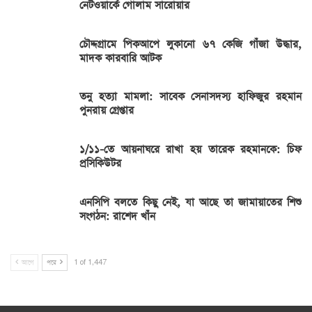
নেটওয়ার্কে গোলাম সারোয়ার
চৌদ্দগ্রামে পিকআপে লুকানো ৬৭ কেজি গাঁজা উদ্ধার,
মাদক কারবারি আটক
তনু হত্যা মামলা: সাবেক সেনাসদস্য হাফিজুর রহমান
পুনরায় গ্রেপ্তার
১/১১-তে আয়নাঘরে রাখা হয় তারেক রহমানকে: চিফ
প্রসিকিউটর
এনসিপি বলতে কিছু নেই, যা আছে তা জামায়াতের শিশু
সংগঠন: রাশেদ খাঁন
আগে
পরে
1 of 1,447