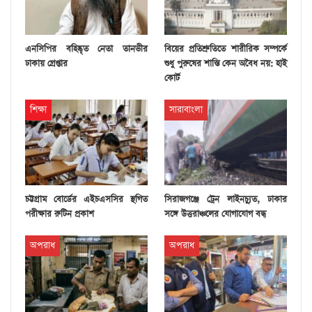
এনসিপির বহিষ্কৃত নেতা তানভীর
বিয়ের প্রতিশ্রুতিতে শারীরিক সম্পর্কে
ঢাকায় গ্রেপ্তার
শুধু পুরুষের শাস্তি কেন অবৈধ নয়: হাই
কোর্ট
শিক্ষা
সারাবাংলা
চট্টগ্রাম বোর্ডের এইচএসসির স্থগিত
সিরাজগঞ্জে ট্রেন লাইনচ্যুত, ঢাকার
পরীক্ষার রুটিন প্রকাশ
সঙ্গে উত্তরাঞ্চলের যোগাযোগ বন্ধ
অপরাধ
অপরাধ