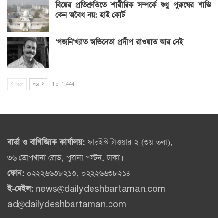
বিয়ের প্রতিশ্রুতিতে শারীরিক সম্পর্কে শুধু পুরুষের শাস্তি
কেন অবৈধ নয়: হাই কোর্ট
‘গজনি’খ্যাত অভিনেতা প্রদীপ রাওয়াত আর নেই
আগে
পরে
1 of 1,444
বার্তা ও বাণিজ্যিক কার্যালয়:
ফারইস্ট টাওয়ার-২ (৩য় তলা),
৩৬ তোপখানা রোড, পুরানা পল্টন, ঢাকা।
ফোন:
০২২২৬৬৩৮২১৩, ০২২২৬৬৩৮২১৪
ই-মেইল:
news@dailydeshbartaman.com
ad@dailydeshbartaman.com