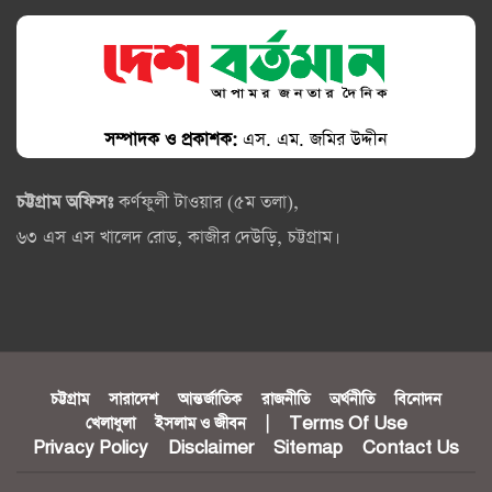
সম্পাদক ও প্রকাশক:
এস. এম. জমির উদ্দীন
চট্টগ্রাম অফিসঃ
কর্ণফুলী টাওয়ার (৫ম তলা),
৬৩ এস এস খালেদ রোড, কাজীর দেউড়ি, চট্টগ্রাম।
চট্টগ্রাম
সারাদেশ
আন্তর্জাতিক
রাজনীতি
অর্থনীতি
বিনোদন
খেলাধুলা
ইসলাম ও জীবন
|
Terms Of Use
Privacy Policy
Disclaimer
Sitemap
Contact Us