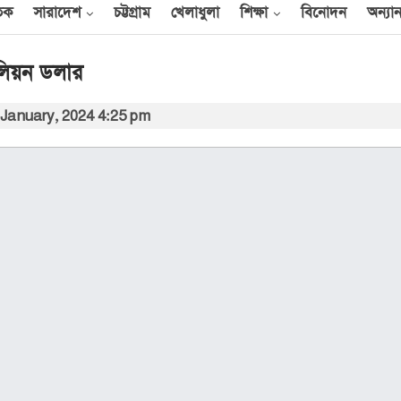
তিক
সারাদেশ
চট্টগ্রাম
খেলাধুলা
শিক্ষা
বিনোদন
অন্যান
িলিয়ন ডলার
 January, 2024 4:25 pm
ল্লাহ
 দাবি
 সময়ের
স্থাপন
ে সৌদি