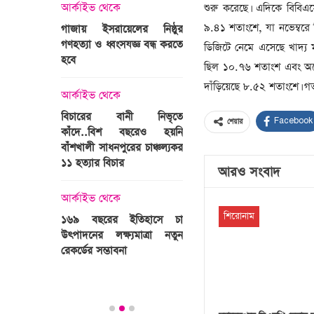
সাবেক প্রধানমন্ত্রী
ে
শুরু করেছে। এদিকে বিবিএসে
জিয়ার মৃত্যুতে ৩ দিনের র
আর্কাইভ থেকে
৯.৪১ শতাংশে, যা নভেম্বর
য়েলের নিষ্ঠুর
শোক, প্রজ্ঞাপন জারি
ংসযজ্ঞ বন্ধ করতে
ভারতজুড়ে চলছে ‘মুজিব:একটি
ডিজিটে নেমে এসেছে খাদ্য ম
জাতির রূপকার ’সিনেমার
ছিল ১০.৭৬ শতাংশ এবং অক্ট
আর্কাইভ থেকে
প্রচারণা
দাঁড়িয়েছে ৮.৫২ শতাংশে। গ
দেশনেত্রী বেগম খালে
ে
আর নেই
আর্কাইভ থেকে
ানী নিভৃতে
Facebook
শেয়ার
শ বছরেও হয়নি
স্বামীকে বেঁধে স্ত্রীকে গণধর্ষণ, ২
আর্কাইভ থেকে
পুরের চাঞ্চল্যকর
ধর্ষককে পুলিশে দিল মা-বাবা
ার
ঐতিহাসিক প
আরও সংবাদ
মসজিদ:দানবাক্সে মিলল
আর্কাইভ থেকে
৬ কোটি ৩২ লাখ টাকা
ে
প্রস্তুত গাবতলীর হাট
শিরোনাম
 ইতিহাসে চা
আর্কাইভ থেকে
ষ্যমাত্রা নতুন
বনা
৫ বছর পর পর নির্
সহিংসতার অভিঘাতে 
খাত