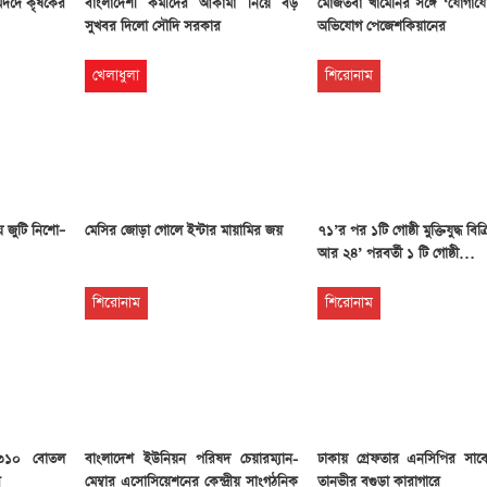
মদদে কৃষকের
বাংলাদেশী কর্মীদের আকামা নিয়ে বড়
মোজতবা খামেনির সঙ্গে ‘যোগায
সুখবর দিলো সৌদি সরকার
অভিযোগ পেজেশকিয়ানের
খেলাধুলা
শিরোনাম
য় জুটি নিশো–
মেসির জোড়া গোলে ইন্টার মায়ামির জয়
৭১’র পর ১টি গোষ্ঠী মুক্তিযুদ্ধ বিক
আর ২৪’ পরবর্তী ১ টি গোষ্ঠী…
শিরোনাম
শিরোনাম
 ৩১০ বোতল
বাংলাদেশ ইউনিয়ন পরিষদ চেয়ারম্যান-
ঢাকায় গ্রেফতার এনসিপির সাব
র
মেম্বার এসোসিয়েশনের কেন্দ্রীয় সাংগঠনিক
তানভীর বগুড়া কারাগারে