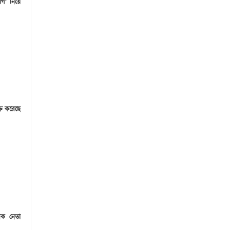
োগ’ নিয়ে
্রি করেছে
েক নেতা