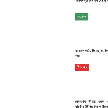
মহাদেবপুরে বিএনপি নেতার 
বিনোদন
আবারও পর্দায় ফিরছে জনপ্রি
তমা
শিরোনাম
বেনাপোল সীমান্ত থেকে
ভারতীয় উইনিক্স সিরাপ উদ্ধা