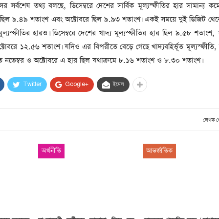
 খালেদা
র সর্বশেষ তথ্য বলছে, ডিসেম্বরে দেশের সার্বিক মূল্যস্ফীতির হার সামান্য কমে
াষ্ট্রীয়
ে ছিল ৯.৪৯ শতাংশ এবং অক্টোবরে ছিল ৯.৯৩ শতাংশ। একই সময়ে দুই ডিজিট থ
ূল্যস্ফীতির হারও। ডিসেম্বরে দেশের খাদ্য মূল্যস্ফীতির হার ছিল ৯.৫৮ শতাংশ, য
োবরে ১২.৫৬ শতাংশ। যদিও এর বিপরীতে বেড়ে গেছে খাদ্যবহির্ভূত মূল্যস্ফীতি,
ত নভেম্বর ও অক্টোবরে এ হার ছিল যথাক্রমে ৮.১৬ শতাংশ ও ৮.৩০ শতাংশ।
দা জিয়া
Twitter
Google+
ইমেল
াগলা
লেখক 
 রেকর্ড
অর্থনীতি
আন্তর্জাতিক
বাচনি
পর্যটন