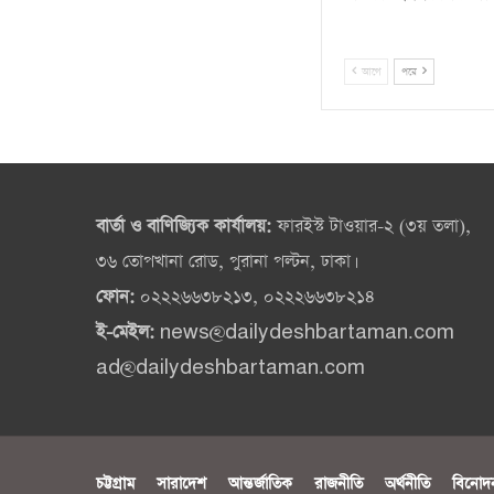
আগে
পরে
বার্তা ও বাণিজ্যিক কার্যালয়:
ফারইস্ট টাওয়ার-২ (৩য় তলা),
৩৬ তোপখানা রোড, পুরানা পল্টন, ঢাকা।
ফোন:
০২২২৬৬৩৮২১৩, ০২২২৬৬৩৮২১৪
ই-মেইল:
news@dailydeshbartaman.com
ad@dailydeshbartaman.com
চট্টগ্রাম
সারাদেশ
আন্তর্জাতিক
রাজনীতি
অর্থনীতি
বিনোদ