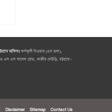
ট্টগ্রাম অফিসঃ
কর্ণফুলী টাওয়ার (৫ম তলা),
৩ এস এস খালেদ রোড, কাজীর দেউড়ি, চট্টগ্রাম।
y
Disclaimer
Sitemap
Contact Us