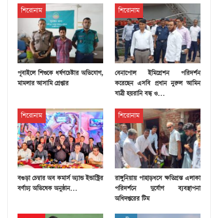
শিরোনাম
শিরোনাম
পূবাইলে শিশুকে ধর্ষণচেষ্টার অভিযোগ,
বেনাপোল ইমিগ্রেশন পরিদর্শন
মামলার আসামি গ্রেপ্তার
করেছেন এসবি প্রধান নুরুল আমিন
যাত্রী হয়রানি বন্ধ ও…
শিরোনাম
শিরোনাম
বগুড়া চেম্বার অব কমার্স অ্যান্ড ইন্ডাস্ট্রির
রাঙ্গুনিয়ায় পাহাড়ধসে ক্ষতিগ্রস্ত এলাকা
বর্ণাঢ্য অভিষেক অনুষ্ঠান…
পরিদর্শনে দুর্যোগ ব্যবস্থাপনা
অধিদপ্তরের টিম