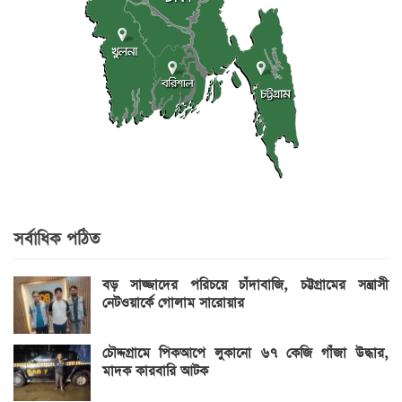
সর্বাধিক পঠিত
বড় সাজ্জাদের পরিচয়ে চাঁদাবাজি, চট্টগ্রামের সন্ত্রাসী
নেটওয়ার্কে গোলাম সারোয়ার
চৌদ্দগ্রামে পিকআপে লুকানো ৬৭ কেজি গাঁজা উদ্ধার,
মাদক কারবারি আটক