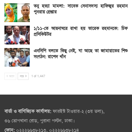
তনু হত্যা মামলা: সাবেক সেনাসদস্য হাফিজুর রহমান
পুনরায় গ্রেপ্তার
১/১১-তে আয়নাঘরে রাখা হয় তারেক রহমানকে: চিফ
প্রসিকিউটর
এনসিপি বলতে কিছু নেই, যা আছে তা জামায়াতের শিশু
সংগঠন: রাশেদ খাঁন
আগে
পরে
1 of 1,447
বার্তা ও বাণিজ্যিক কার্যালয়:
ফারইস্ট টাওয়ার-২ (৩য় তলা),
৩৬ তোপখানা রোড, পুরানা পল্টন, ঢাকা।
ফোন:
০২২২৬৬৩৮২১৩, ০২২২৬৬৩৮২১৪