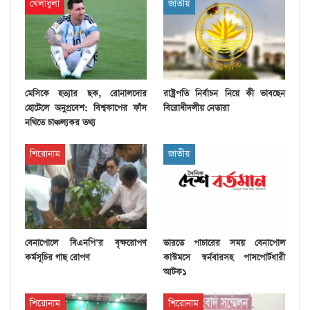
খেলাধুলা
জাতীয়
মেসিকে হত্যার ছক, রোনালদোর
রাষ্ট্রপতি নির্বাচন নিয়ে কী ভাবছেন
হোটেলে অনুপ্রবেশ: বিশ্বকাপের ফাঁস
বিরোধীদলীয় নেতারা
নথিতে চাঞ্চল্যকর তথ্য
শিরোনাম
জাতীয়
বেনাপোলে বিএনপি’র বৃক্ষরোপণ
ভারতে পাচারের সময় বেনাপোল
কর্মসূচির গাছ রোপণ
কাস্টমসে স্বর্নবারসহ পাসপোর্টধারী
আটক১
শিরোনাম
শিরোনাম