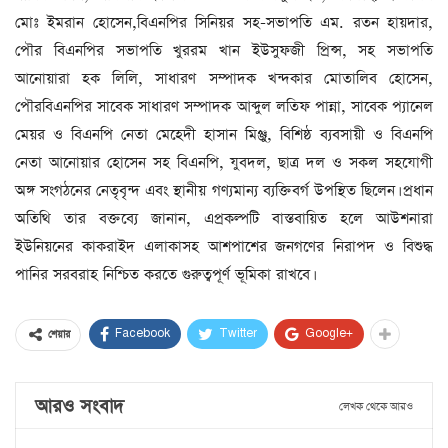
মোঃ ইমরান হোসেন,বিএনপির সিনিয়র সহ-সভাপতি এম. রতন হায়দার,
পৌর বিএনপির সভাপতি খুররম খান ইউসুফজী প্রিন্স, সহ সভাপতি
আনোয়ারা হক লিলি, সাধারণ সম্পাদক খন্দকার মোতালিব হোসেন,
পৌরবিএনপির সাবেক সাধারণ সম্পাদক আব্দুল লতিফ পান্না, সাবেক প্যানেল
মেয়র ও বিএনপি নেতা মেহেদী হাসান মিঞ্জু, বিশিষ্ঠ ব্যবসায়ী ও বিএনপি
নেতা আনোয়ার হোসেন সহ বিএনপি, যুবদল, ছাত্র দল ও সকল সহযোগী
অঙ্গ সংগঠনের নেতৃবৃন্দ এবং স্থানীয় গণ্যমান্য ব্যক্তিবর্গ উপস্থিত ছিলেন। প্রধান
অতিথি তার বক্তব্যে জানান, এপ্রকল্পটি বাস্তবায়িত হলে আউশনারা
ইউনিয়নের কাকরাইদ এলাকাসহ আশপাশের জনগণের নিরাপদ ও বিশুদ্ধ
পানির সরবরাহ নিশ্চিত করতে গুরুত্বপূর্ণ ভূমিকা রাখবে।
Facebook
Twitter
Google+
শেয়ার
আরও সংবাদ
লেখক থেকে আরও