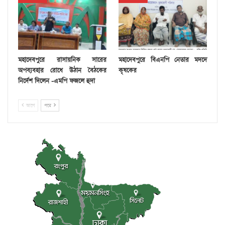
মহাদেবপুরে রাসায়নিক সারের
মহাদেবপুরে বিএনপি নেতার মদদে
অপব্যবহার রোধে উঠান বৈঠকের
কৃষকের
নির্দেশ দিলেন -এমপি ফজলে হুদা
আগে
পরে