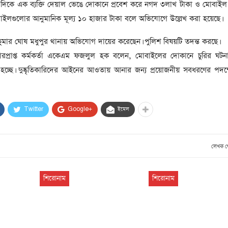
সাবেক প্রধানমন্ত্রী খালেদা
 দিকে এক ব্যক্তি দেয়াল ভেঙে দোকানে প্রবেশ করে নগদ ৩লাখ টাকা ও মোবাই
জিয়ার মৃত্যুতে ৩ দিনের রাষ্ট্রীয়
বাইলগুলোর আনুমানিক মূল্য ১০ হাজার টাকা বলে অভিযোগে উল্লেখ করা হয়েছে।
শোক, প্রজ্ঞাপন জারি
টি
ুমার ঘোষ মধুপুর থানায় অভিযোগ দায়ের করেছেন। পুলিশ বিষয়টি তদন্ত করছে।
ার
আর্কাইভ থেকে
ভারপ্রাপ্ত কর্মকর্তা একেএম ফজলুল হক বলেন, মোবাইলের দোকানে চুরির ঘট
দেশনেত্রী বেগম খালেদা জিয়া
া হচ্ছে। দুষ্কৃতিকারিদের আইনের আওতায় আনার জন্য প্রয়োজনীয় সবধরণের পদক
আর নেই
, ২
আর্কাইভ থেকে
Twitter
Google+
ইমেল
ঐতিহাসিক পাগলা
মসজিদ:দানবাক্সে মিলল রেকর্ড
৬ কোটি ৩২ লাখ টাকা
লেখক 
আর্কাইভ থেকে
শিরোনাম
শিরোনাম
৫ বছর পর পর নির্বাচনি
সহিংসতার অভিঘাতে পর্যটন
খাত