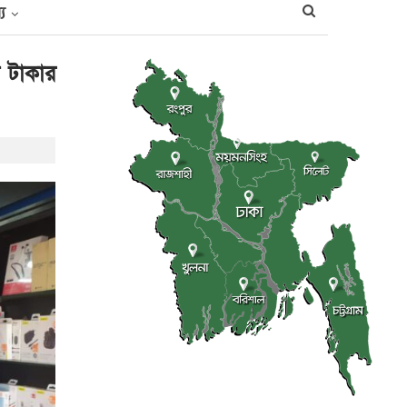
্য
 টাকার