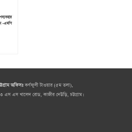
পব্যবহার
েন -এমপি
ট্টগ্রাম অফিসঃ
কর্ণফুলী টাওয়ার (৫ম তলা),
৩ এস এস খালেদ রোড, কাজীর দেউড়ি, চট্টগ্রাম।