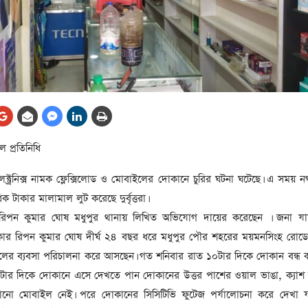
আর্কাইভ থেকে
লা
জ
সেহরি, ইফতার ও তারাবির
সময় নিরবচ্ছিন্ন বিদ্যুৎ রাখার
নির্দেশ: প্রধানমন্ত্রী তারেক
রহমান
তে
ের
আর্কাইভ থেকে
ল প্রতিনিধি
দেশের ১১তম প্রধানমন্ত্রী হলেন
তারেক রহমান
লেক্ট্রনিক্স নামক ফ্লেক্সিলোড ও মোবাইলের দোকানে চুরির ঘটনা ঘটেছে। এ সময় 
ের
 টাকার মালামাল লুট করেছে দুর্বৃত্তরা।
আর্কাইভ থেকে
িপন কুমার ঘোষ মধুপুর থানায় লিখিত অভিযোগ দায়ের করেছেন । জনা যা
নতুন মন্ত্রিসভা ৫০ সদস্যের হতে
ার রিপন কুমার ঘোষ দীর্ঘ ২৪ বছর ধরে মধুপুর পৌর শহরের ময়মনসিংহ রোডে
পারে, ২৫ পূর্ণমন্ত্রী, প্রতিমন্ত্রী
২৪
ইলের ব্যবসা পরিচালনা করে আসছেন। গত শনিবার রাত ১০টার দিকে দোকান বন্ধ 
রীর
ার দিকে দোকানে এসে দেখতে পান দোকানের উত্তর পাশের ওয়াল ভাঙা, ক্যাশ 
ীয়
আর্কাইভ থেকে
জানো মোবাইল নেই। পরে দোকানের সিসিটিভি ফুটেজ পর্যালোচনা করে দেখা 