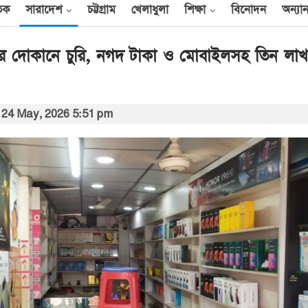
তিক
সারাদেশ
চট্টগ্রাম
খেলাধুলা
শিক্ষা
বিনোদন
অন্যান
ের দোকানে চুরি, নগদ টাকা ও মোবাইলসহ তিন লাখ
আন্তর্জাতিক
24 May, 2026 5:51 pm
েক
এক দিনে ৪০ হিজবুল্লাহ
যোদ্ধাকে হত্যার দাবি
ইসরায়েলের
আর্কাইভ থেকে
বী
অন্তর্বর্তী সরকারের সময়ের
অধ্যাদেশ সংসদে উপস্থাপন
করা হবে
০০
আর্কাইভ থেকে
ান
প্রধানমন্ত্রীর সঙ্গে সৌদি
রাষ্ট্রদূতের সাক্ষাৎ