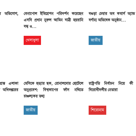
টার অভিযোগ,
বেনাপোল ইমিগ্রেশন পরিদর্শন করেছেন
বগুড়া চেম্বার অব কমার্স অ্যান্ড ইন্
এসবি প্রধান নুরুল আমিন যাত্রী হয়রানি
বর্ণাঢ্য অভিষেক অনুষ্ঠান…
বন্ধ ও…
খেলাধুলা
জাতীয়
গ্রস্ত এলাকা
মেসিকে হত্যার ছক, রোনালদোর হোটেলে
রাষ্ট্রপতি নির্বাচন নিয়ে কী
না অধিদপ্তরের
অনুপ্রবেশ: বিশ্বকাপের ফাঁস নথিতে
বিরোধীদলীয় নেতারা
চাঞ্চল্যকর তথ্য
জাতীয়
শিরোনাম