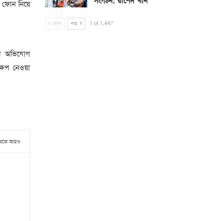
সংগঠন: রাশেদ খাঁন
ল ফোন নিয়ে
আগে
পরে
1 of 1,447
না অভিযোগ
্ষেপ নেওয়া
থেকে আরও