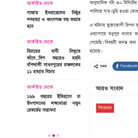
্রী খালেদা
আনুমানিক ৭টা ৪০ মিনিটের
আর্কাইভ থেকে
ের রাষ্ট্রীয়
আর্কাইভ থেকে
পালিয়ে যায়। চুরি হওয়া মো
গাজায় ইসরায়েলের নিষ্ঠুর
ি
গণহত্যা ও ধ্বংসযজ্ঞ বন্ধ করতে
ভারতজুড়ে চলছে ‘মুজিব:এক
এ ঘটনায় ভুক্তভোগী রিপন ক
হবে
জাতির রূপকার ’সিনেম
প্রচারণা
এব্যাপারে মধুপুর থানার 
ালেদা জিয়া
আর্কাইভ থেকে
পেয়েছি। বিষয়টি তদন্ত কর
আর্কাইভ থেকে
হয়েছে।
বিচারের বানী নিভৃতে
কাঁদে..বিশ বছরেও হয়নি
স্বামীকে বেঁধে স্ত্রীকে গণধর্ষণ
বাঁশখালী সাধনপুরের চাঞ্চল্যকর
ধর্ষককে পুলিশে দিল মা-বাবা
Facebook
শেয়ার
পাগলা
১১ হত্যার বিচার
িলল রেকর্ড
আর্কাইভ থেকে
কা
আর্কাইভ থেকে
আরও সংবাদ
প্রস্তুত গাবতলীর হাট
১৬৯ বছরের ইতিহাসে চা
উৎপাদনের লক্ষ্যমাত্রা নতুন
শিরোনাম
ির্বাচনি
রেকর্ডের সম্ভাবনা
তে পর্যটন