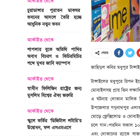
আর্কাইভ থেকে
অপরাধ
চুয়াডাঙ্গার পুরাতন ডাকঘর
ভবনের আদলে তৈরি হচ্ছে
গুলশান হলি আর্টিজান হাম
 তারাবির
আধুনিক নতুন ভবন
মামলা : হাইকোর্টের রায় আ
দ্যুৎ রাখার
ত্রী তারেক
আর্কাইভ থেকে
আন্তর্জাতিক
শাপলার বুকে অতিথি পাখির
অজ্ঞাত বন্দুকধারীর গুলি
শেয়ার
অবাধ বিচরণ ও কিচিরমিচির
মাওলানা তারেক জামিল
শব্দে মুখর জাবি ক্যাম্পাস
ছেলের মৃত্যু
জাহিদুল কবির মধুপুর টাঙ্গাই
ন্ত্রী হলেন
আর্কাইভ থেকে
আন্তর্জাতিক
টাঙ্গাইলের মধুপুরে রিপন ই
স্বাধীন ফিলিস্তিন রাষ্ট্রের জন্য
বিশ্বকাপ ইাতহাসে সাকিব
মোবাইলসহ প্রায় তিন লক্ষাধিক
মুসলিম বিশ্বের ঐক্য জরুরি
আরেকটি রেকর্ড
এ ঘটনায় দোকান মালিক র
সদস্যের হতে
উপজেলার যদুনাথপুর এলাক
 প্রতিমন্ত্রী
আর্কাইভ থেকে
আর্কাইভ থেকে
মোড়ে ফ্লেক্সিলোড ও মোবা
স্কুলে ভর্তির ‘ডিজিটাল লটারি’র
টানেল উদ্বোধন : প্রধানমন্ত্
চলে যান। পরদিন সকাল ১০ট
উদ্বোধন, ফল এসএমএসে
জনসভায় যোগ দিচ্ছেন দল
এবং দোকানের র‌্যাকে সা
নেতাকর্মীরা