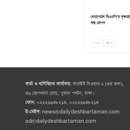
বেনাপোলে বিএনপি’র বৃক্ষরো
গাছ রোপণ
আগে
পরে
বার্তা ও বাণিজ্যিক কার্যালয়:
ফারইস্ট টাওয়ার-২ (৩য় তলা),
৩৬ তোপখানা রোড, পুরানা পল্টন, ঢাকা।
ফোন:
০২২২৬৬৩৮২১৩, ০২২২৬৬৩৮২১৪
ই-মেইল:
news@dailydeshbartaman.com
ad@dailydeshbartaman.com