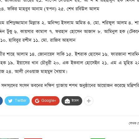
২০. জাকারিয়া তাহের ২১. দীপেন দেওয়ান ২২. আ ন ম এহছানুল হক মিলন 
সাবেক প্রধানমন্ত্রী খালেদা
জিয়ার মৃত্যুতে ৩ দিনের রাষ্ট্রীয়
 ২৪. ফকির মাহবুব আনাম (স্বপন) ২৫. শেখ রবিউল আলম
শোক, প্রজ্ঞাপন জারি
টি
ন ১. এম রশিদুজ্জামান মিল্লাত ২. অনিন্দ্য ইসলাম অমিত ৩. মো. শরিফুল আলম ৪. শ
ার
আর্কাইভ থেকে
দিন টুকু ৬. কায়সার কামাল ৭. ফরহাদ হোসেন আজাদ ৮. আমিনুল হক (টেকনোক্
দেশনেত্রী বেগম খালেদা জিয়া
ন ১০. হাবিবুর রশীদ ১১. মো. রাজিব আহসান
আর নেই
. মীর শাহে আলাম ১৪. জোনায়েদ সাকি ১৫. ইশরাক হোসেন ১৬. ফারজানা শারমি
, ২
আর্কাইভ থেকে
ল হক ১৯. ইয়াসের খান চৌধুরী ২০. এক ইকবাল হোসেইন ২১. এম এ মুহিত 
্জাজ ২৪. আলী নেওয়াজ মাহমুদ খৈয়াম।
ঐতিহাসিক পাগলা
মসজিদ:দানবাক্সে মিলল রেকর্ড
ার সদস্যদের সংসদ ভবনের দক্ষিণ প্লাজায় শপথ অনুষ্ঠানের আয়োজন করেছে মন্ত্রিপর
৬ কোটি ৩২ লাখ টাকা
আর্কাইভ থেকে
Twitter
Google+
ইমেল
৫ বছর পর পর নির্বাচনি
সহিংসতার অভিঘাতে পর্যটন
লেখক 
খাত