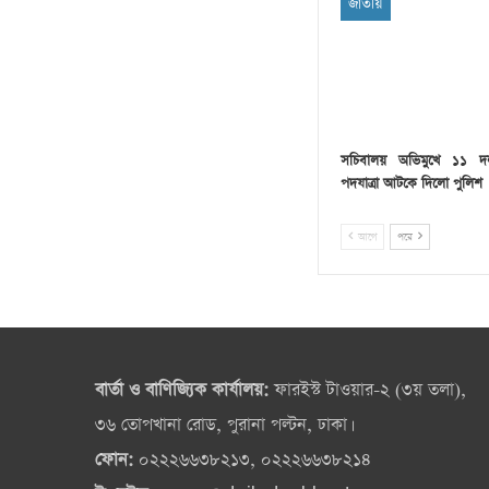
জাতীয়
সচিবালয় অভিমুখে ১১ দ
পদযাত্রা আটকে দিলো পুলিশ
আগে
পরে
বার্তা ও বাণিজ্যিক কার্যালয়:
ফারইস্ট টাওয়ার-২ (৩য় তলা),
৩৬ তোপখানা রোড, পুরানা পল্টন, ঢাকা।
ফোন:
০২২২৬৬৩৮২১৩, ০২২২৬৬৩৮২১৪