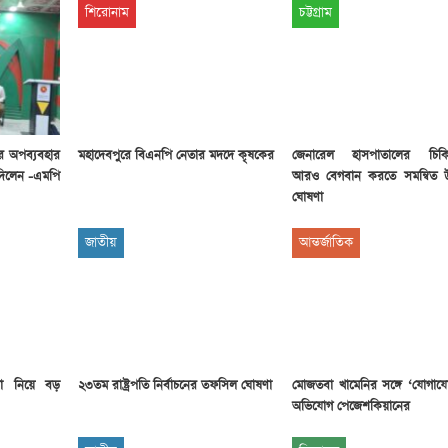
শিরোনাম
চট্টগ্রাম
ের অপব্যবহার
মহাদেবপুরে বিএনপি নেতার মদদে কৃষকের
জেনারেল হাসপাতালের চিকি
 দিলেন -এমপি
আরও বেগবান করতে সমন্বিত উ
ঘোষণা
জাতীয়
আন্তর্জাতিক
মা নিয়ে বড়
২৩তম রাষ্ট্রপতি নির্বাচনের তফসিল ঘোষণা
মোজতবা খামেনির সঙ্গে ‘যোগায
অভিযোগ পেজেশকিয়ানের