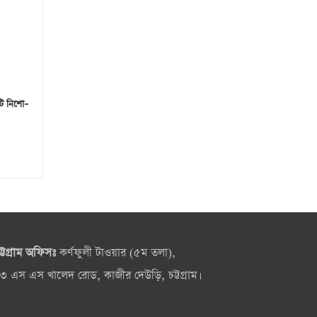
টি নিশো–
ট্টগ্রাম অফিসঃ
কর্ণফুলী টাওয়ার (৫ম তলা),
৩ এস এস খালেদ রোড, কাজীর দেউড়ি, চট্টগ্রাম।