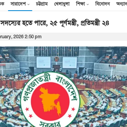
তিক
সারাদেশ
চট্টগ্রাম
খেলাধুলা
শিক্ষা
বিনোদন
অন্যান
সদস্যের হতে পারে, ২৫ পূর্ণমন্ত্রী, প্রতিমন্ত্রী ২৪
ruary, 2026 2:50 pm
আন্তর্জাতিক
েক
এক দিনে ৪০ হিজবুল্লাহ
যোদ্ধাকে হত্যার দাবি
ইসরায়েলের
আর্কাইভ থেকে
বী
অন্তর্বর্তী সরকারের সময়ের
অধ্যাদেশ সংসদে উপস্থাপন
করা হবে
০০
আর্কাইভ থেকে
ান
প্রধানমন্ত্রীর সঙ্গে সৌদি
রাষ্ট্রদূতের সাক্ষাৎ