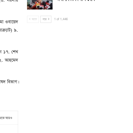
২৩. সরদার
আগে
পরে
1 of 1,446
ামা ওবায়েদ
র্যাট) ৯.
ন ১৭. শেখ
২২. আহমেদ
িষদ বিভাগ।
থেকে আরও