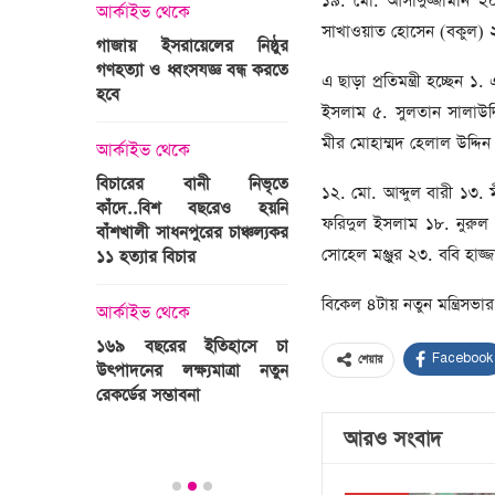
১৯. মো. আসাদুজ্জামান 
্রী খালেদা
আর্কাইভ থেকে
ের রাষ্ট্রীয়
সাখাওয়াত হোসেন (বকুল)
আর্কাইভ থেকে
গাজায় ইসরায়েলের নিষ্ঠুর
ি
গণহত্যা ও ধ্বংসযজ্ঞ বন্ধ করতে
ভারতজুড়ে চলছে ‘মুজিব:এক
এ ছাড়া প্রতিমন্ত্রী হচ্ছে
হবে
জাতির রূপকার ’সিনেম
ইসলাম ৫. সুলতান সালাউদ্
প্রচারণা
ালেদা জিয়া
মীর মোহাম্মদ হেলাল উদ্দি
আর্কাইভ থেকে
আর্কাইভ থেকে
বিচারের বানী নিভৃতে
১২. মো. আব্দুল বারী ১৩
কাঁদে..বিশ বছরেও হয়নি
স্বামীকে বেঁধে স্ত্রীকে গণধর্ষণ
ফরিদুল ইসলাম ১৮. নুরু
বাঁশখালী সাধনপুরের চাঞ্চল্যকর
ধর্ষককে পুলিশে দিল মা-বাবা
সোহেল মঞ্জুর ২৩. ববি হাজ
পাগলা
১১ হত্যার বিচার
িলল রেকর্ড
আর্কাইভ থেকে
বিকেল ৪টায় নতুন মন্ত্রিসভ
কা
আর্কাইভ থেকে
প্রস্তুত গাবতলীর হাট
১৬৯ বছরের ইতিহাসে চা
Facebook
শেয়ার
উৎপাদনের লক্ষ্যমাত্রা নতুন
ির্বাচনি
রেকর্ডের সম্ভাবনা
তে পর্যটন
আরও সংবাদ