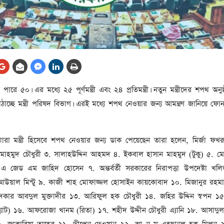
আর্কাইভ থেকে
লা
জ
সেহরি, ইফতার ও তারাবির
সময় নিরবচ্ছিন্ন বিদ্যুৎ রাখার
নির্দেশ: প্রধানমন্ত্রী তারেক
রহমান
তে
ারে ৫০। এর মধ্যে ২৫ পূর্ণমন্ত্রী এবং ২৪ প্রতিমন্ত্রী। নতুন মন্ত্রীদের শপথ অনু
ের
আর্কাইভ থেকে
াচ্ছে মন্ত্রী পরিষদ বিভাগ। এরই মধ্যে শপথ নেওয়ার জন্য আমন্ত্রণ জানিয়ে ফোন
দেশের ১১তম প্রধানমন্ত্রী হলেন
তারেক রহমান
 যারা মন্ত্রী হিসেবে শপথ নেওয়ার জন্য ডাক পেয়েছেন তারা হলেন, মির্জা ফ
ের
আর্কাইভ থেকে
হমুদ চৌধুরী ৩. সালাহউদ্দিন আহমদ ৪. ইকবাল হাসান মাহমুদ (টুকু) ৫. ম
নতুন মন্ত্রিসভা ৫০ সদস্যের হতে
 জেড এম জাহিদ হোসেন ৭. অন্তর্বর্তী সরকারের নিরাপত্তা উপদেষ্টা খলি
পারে, ২৫ পূর্ণমন্ত্রী, প্রতিমন্ত্রী
 আউয়াল মিন্টু ৯. কাজী শাহ মোফাজ্জল হোসাইন কায়কোবাদ ১০. মিজানুর রহমা
২৪
রীর
্দকার আবদুল মুক্তাদীর ১৩. আরিফুল হক চৌধুরী ১৪. জহির উদ্দিন স্বপন ১৫
ীয়
াট) ১৬. আফরোজা খানম (রিতা) ১৭. শহীদ উদ্দীন চৌধুরী এ্যানি ১৮. আসাদুল 
আর্কাইভ থেকে