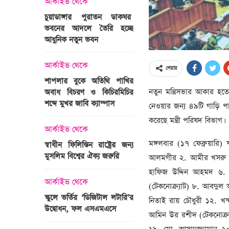
আর্কাইভ থেকে
অপরাধ
চুয়াডাঙ্গার পুরাতন ডাকঘর
ভবনের আদলে তৈরি হচ্ছে
গুলশান হলি আর্টিজান হাম
 তারাবির
আধুনিক নতুন ভবন
মামলা : হাইকোর্টের রায় আ
দ্যুৎ রাখার
ত্রী তারেক
আর্কাইভ থেকে
আন্তর্জাতিক
শেয়ার
শাপলার বুকে অতিথি পাখির
অজ্ঞাত বন্দুকধারীর গুলি
নতুন মন্ত্রিসভার আকার হতে প
অবাধ বিচরণ ও কিচিরমিচির
মাওলানা তারেক জামিল
শব্দে মুখর জাবি ক্যাম্পাস
ছেলের মৃত্যু
নেওয়ার জন্য ৪৯টি গাড়ি পাঠ
ন্ত্রী হলেন
করেছে মন্ত্রী পরিষদ বিভাগ।
আর্কাইভ থেকে
আন্তর্জাতিক
মঙ্গলবার (১৭ ফেব্রুয়ারি)
স্বাধীন ফিলিস্তিন রাষ্ট্রের জন্য
বিশ্বকাপ ইাতহাসে সাকিব
মুসলিম বিশ্বের ঐক্য জরুরি
আরেকটি রেকর্ড
আলমগীর ২. আমীর খসরু মা
সদস্যের হতে
হাফিজ উদ্দিন আহমদ ৬. এ
 প্রতিমন্ত্রী
আর্কাইভ থেকে
আর্কাইভ থেকে
(টেকনোক্র্যাট) ৮. আবদুল
স্কুলে ভর্তির ‘ডিজিটাল লটারি’র
টানেল উদ্বোধন : প্রধানমন্ত্
নিতাই রায় চৌধুরী ১২. খন
উদ্বোধন, ফল এসএমএসে
জনসভায় যোগ দিচ্ছেন দল
আমিন উর রশীদ (টেকনোক্র্য
নেতাকর্মীরা