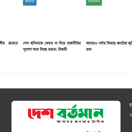
জাতীয়
বিনোদন
লীয় ঐক্যের
শেখ হাসিনাকে ফেরত না দিয়ে রাজনীতির
আবারও পর্দায় ফিরছে জনপ্রিয় জু
সুযোগ করে দিচ্ছে ভারত: রিজভী
তমা
চ
৬