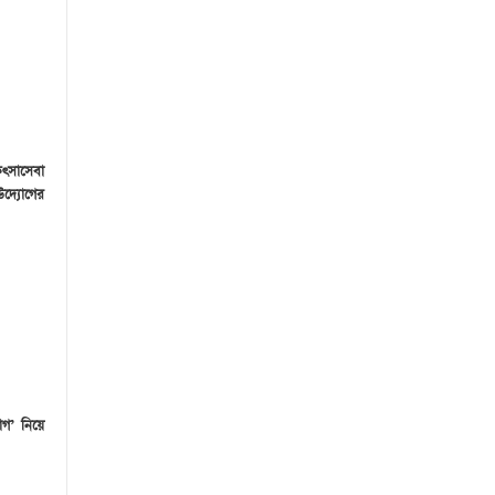
ৎসাসেবা
দ্যোগের
োগ’ নিয়ে