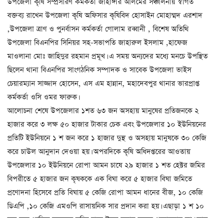
উপজেলা কৃষি সম্প্রসারণ কর্মকর্তা জাহাঙ্গীর আলমের সঞ্চালনায় স্বাগত
বক্তব্য রাখেন উপজেলা কৃষি অফিসার কৃষিবিদ হোসাইন মোহাম্মদ এরশাদ
,উপজেলা ত্রাণ ও পুনর্বাসন কর্মকর্তা গোলাম রব্বানী , বিশেষ অতিথি
উপজেলা বিএনপির সিনিয়র সহ-সভাপতি জাহারুল ইসলাম ,হাফেজ
মাওলানা মোঃ জাহিদুর রহমান প্রমূখ। এ সময় অন্যদের মধ্যে মনচে উপস্থিত
ছিলেন থানা বিএনপির সাংগঠনিক সম্পাদক ও সাবেক উপজেলা ভাইস
চেয়ারম্যান সাজ্জাদ হোসেন, এস এম হান্নান, মহাদেবপুর থানার ভারপ্রাপ্ত
কর্মকর্তা ওসি ওমর ফারুক।
আলোচনা শেষে উপজেলার ১শত ৬৩ জন অসহায় মানুষের প্রতিজনকে ২
হাজার করে ৩ লক্ষ ৫০ হাজার টাকার চেক এবং উপজেলার ১০ ইউনিয়নের
প্রতিটি ইউনিয়নে ১ শ জন করে ১ হাজার দুস্থ ও অসহায় মানুষকে ৩০ কেজি
করে চাউল আনুদান দেওয়া হয়। অপরদিকে কৃষি অধিদপ্তরের আওতায়
উপজেলার ১০ ইউনিয়নে রোপা আমন চাষে ২৯ হাজার ১ শত হেক্টর জমির
বিপরীতে ৫ হাজার জন কৃষককে এক বিঘা করে ৫ হাজার বিঘা জমিতে
প্রণোদনা হিসেবে প্রতি বিঘায় ৫ কেজি রোপা আমন ধানের বীজ, ১০ কেজি
ডিএপি ,১০ কেজি এমওপি রাসায়নিক সার প্রদান করা হয়। এছাড়া ১ শ ১০