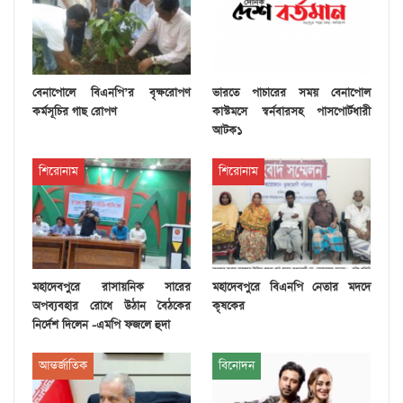
বেনাপোলে বিএনপি’র বৃক্ষরোপণ
ভারতে পাচারের সময় বেনাপোল
কর্মসূচির গাছ রোপণ
কাস্টমসে স্বর্নবারসহ পাসপোর্টধারী
আটক১
শিরোনাম
শিরোনাম
মহাদেবপুরে রাসায়নিক সারের
মহাদেবপুরে বিএনপি নেতার মদদে
অপব্যবহার রোধে উঠান বৈঠকের
কৃষকের
নির্দেশ দিলেন -এমপি ফজলে হুদা
আন্তর্জাতিক
বিনোদন