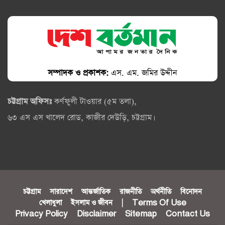
সম্পাদক ও প্রকাশক:
এস. এম. জমির উদ্দীন
চট্টগ্রাম অফিসঃ
কর্ণফুলী টাওয়ার (৫ম তলা),
৬৩ এস এস খালেদ রোড, কাজীর দেউড়ি, চট্টগ্রাম।
চট্টগ্রাম
সারাদেশ
আন্তর্জাতিক
রাজনীতি
অর্থনীতি
বিনোদন
খেলাধুলা
ইসলাম ও জীবন
|
Terms Of Use
Privacy Policy
Disclaimer
Sitemap
Contact Us