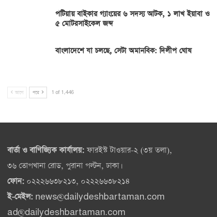
পটিয়ায় বাইকার গ্যাংয়ের ৬ সদস্য আটক, ১ লাখ ইয়াবা ও
৫ মোটরসাইকেল জব্দ
বাংলাদেশে যা চলছে, সেটা অমানবিক: দিলীপ ঘোষ
আগে
পরে
1 of 1,446
বার্তা ও বাণিজ্যিক কার্যালয়:
ফারইস্ট টাওয়ার-২ (৩য় তলা),
৩৬ তোপখানা রোড, পুরানা পল্টন, ঢাকা।
ফোন:
০২২২৬৬৩৮২১৩, ০২২২৬৬৩৮২১৪
ই-মেইল:
news@dailydeshbartaman.com
ad@dailydeshbartaman.com