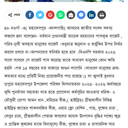
শেয়ার
৪৮ নওগাঁ -৩( মহাদেবপুর -বদলগাছি) আসনের জাতীয় সংসদ সদস্য
ফজলে হুদা বলেছেন- বর্তমান প্রধানমন্ত্রী তারেক রহমানের পাসকৃত বাজেট ,
গরিব-দুখী অসহায় মানুষের বাজেট । শুধুমাত্র অনুদান ও ভর্তুকির উপর নির্ভর
করলে চলবে না। আপনাদের স্বনির্ভর হতে হবে । বিএনপি সরকার ২০২৬
সালে সংসদে যে বাজেট পাস করেছে তাতে সাধারণ মানুষের কোন ক্ষতি
হয়নি । গত ১৫ বছরের মত বাজারে আগুন লাগেনি । সাধারণ মানুষের ক্রয়-
ক্ষমতার মধ্যে প্রতিটি নিত্য প্রয়োজনীয় পণ্য রয়েছে। ১ লা জুলাই বুধবার
দুপুরে মহাদেবপুর উপজেলা পরিষদ মিলনায়তনে ২০২৫- ২০২৬ অর্থবছরে
কৃষি পুনর্বাসন সহায়তা খাত হতে প্রণোদনা কর্মসূচির আওতায় খরিফ- ২
মৌসুমী রোপা আমন ধান ,মরিচের বীজ,( হাইব্রিড) গ্রীষ্মকালীন বিভিন্ন
হাইব্রিড জাতের শাকসবজির বীজ, এয়ার ফ্লো মেশিন , গাছ, বৃক্ষের চারা ,
লেবুর চারা, গ্রীষ্মকালীন পেয়াজ ফসলের আবাদ উৎপাদন বৃদ্ধির লক্ষ্যে ক্ষুদ্র
ও প্রান্তিক কৃষকের মাঝে বিনামূল্যে বীজ, বৃক্ষের চারা ও রাসায়নিক সার