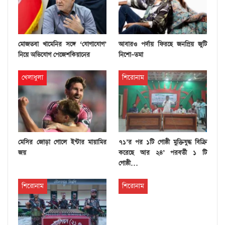
মোজতবা খামেনির সঙ্গে ‘যোগাযোগ’
আবারও পর্দায় ফিরছে জনপ্রিয় জুটি
নিয়ে অভিযোগ পেজেশকিয়ানের
নিশো–তমা
খেলাধুলা
শিরোনাম
মেসির জোড়া গোলে ইন্টার মায়ামির
৭১’র পর ১টি গোষ্ঠী মুক্তিযুদ্ধ বিক্রি
জয়
করেছে আর ২৪’ পরবর্তী ১ টি
গোষ্ঠী…
শিরোনাম
শিরোনাম