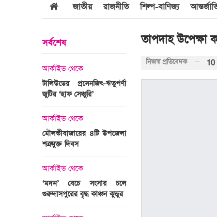
জাতীয়
রাজনীতি
শিল্প-বাণিজ্য
আন্তর্জা
তাপদাহ উপেক্ষা ক
সর্বশেষ
নিজস্ব প্রতিবেদক
10
আর্কাইভ থেকে
আর্কাইভ থেকে
জবুল্লাহ
টালিউডের প্রসেনজিৎ-ঋতুপর্ণা
শ্রীগোবিন্দপুর চা বাগানের ল
যার দাবি
জুটির ‘হাফ সেঞ্চুরি’
প্রকৃতির পরিপূর্ণ রূপ
আর্কাইভ থেকে
আর্কাইভ থেকে
মৌলভীবাজারের ৪টি উপজেলা
গোপালপুরে অদম্য মেধা
রের সময়ের
শত্রুমুক্ত দিবস
প্রতিবন্ধী সামি
 উপস্থাপন
আর্কাইভ থেকে
আন্তর্জাতিক
‘মদন’ বেচে সংসার চলে
এশিয়ার শীর্ষ ১
গুরুদাসপুরের বৃদ্ধ কাঞ্চন কুন্ডুর
বিশ্ববিদ্যালয়ের তালিকায় স্থ
ঙ্গে সৌদি
পায়নি বাংলাদেশের একটিও