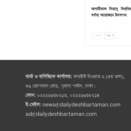
আগামীকাল সিভাসু বিশ্ববিদ
বর্ণাঢ্য আয়োজনে উদযাপন
আগে
পরে
বার্তা ও বাণিজ্যিক কার্যালয়:
ফারইস্ট টাওয়ার-২ (৩য় তলা),
৩৬ তোপখানা রোড, পুরানা পল্টন, ঢাকা।
ফোন:
০২২২৬৬৩৮২১৩, ০২২২৬৬৩৮২১৪
ই-মেইল:
news@dailydeshbartaman.com
ad@dailydeshbartaman.com