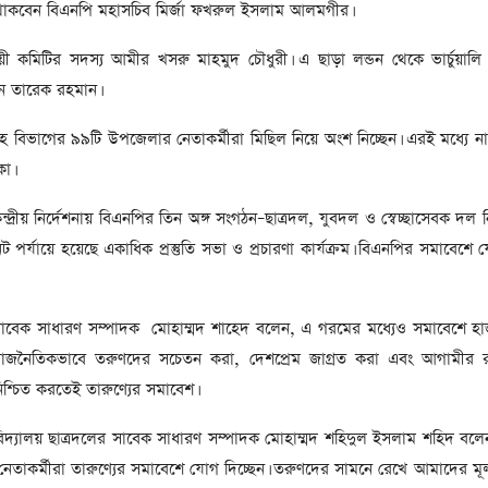
সাবেক প্রধানমন্ত্রী খালেদা
 থাকবেন বিএনপি মহাসচিব মির্জা ফখরুল ইসলাম আলমগীর।
জিয়ার মৃত্যুতে ৩ দিনের রাষ্ট্রীয়
শোক, প্রজ্ঞাপন জারি
য়ী কমিটির সদস্য আমীর খসরু মাহমুদ চৌধুরী। এ ছাড়া লন্ডন থেকে ভার্চুয়ালি 
টি
যান তারেক রহমান।
ার
আর্কাইভ থেকে
সহ বিভাগের ৯৯টি উপজেলার নেতাকর্মীরা মিছিল নিয়ে অংশ নিচ্ছেন। এরই মধ্যে নান
দেশনেত্রী বেগম খালেদা জিয়া
আর নেই
া।
, ২
রীয় নির্দেশনায় বিএনপির তিন অঙ্গ সংগঠন–ছাত্রদল, যুবদল ও স্বেচ্ছাসেবক দল ন
আর্কাইভ থেকে
উনিট পর্যায়ে হয়েছে একাধিক প্রস্তুতি সভা ও প্রচারণা কার্যক্রম। বিএনপির সমাবেশে 
ঐতিহাসিক পাগলা
মসজিদ:দানবাক্সে মিলল রেকর্ড
৬ কোটি ৩২ লাখ টাকা
র সাবেক সাধারণ সম্পাদক মোহাম্মদ শাহেদ বলেন, এ গরমের মধ্যেও সমাবেশে হ
আর্কাইভ থেকে
াজনৈতিকভাবে তরুণদের সচেতন করা, দেশপ্রেম জাগ্রত করা এবং আগামীর রাষ্ট্
িশ্চিত করতেই তারুণ্যের সমাবেশ।
৫ বছর পর পর নির্বাচনি
সহিংসতার অভিঘাতে পর্যটন
খাত
শ্ববিদ্যালয় ছাত্রদলের সাবেক সাধারণ সম্পাদক মোহাম্মদ শহিদুল ইসলাম শহিদ বল
নেতাকর্মীরা তারুণ্যের সমাবেশে যোগ দিচ্ছেন। তরুণদের সামনে রেখে আমাদের মূল