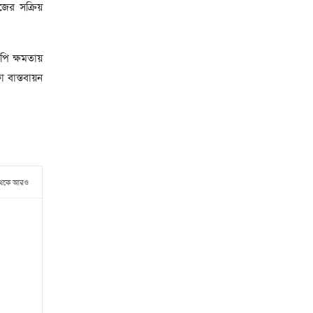
জের সক্রিয়
পি ক্ষমতায়
 বাস্তবায়ন
থেকে আরও