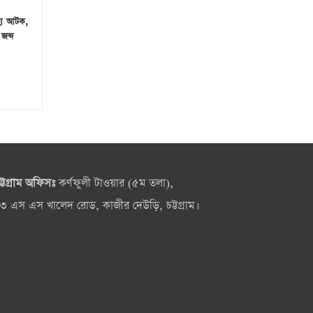
স্য আটক,
জব্দ
ট্টগ্রাম অফিসঃ
কর্ণফুলী টাওয়ার (৫ম তলা),
৩ এস এস খালেদ রোড, কাজীর দেউড়ি, চট্টগ্রাম।