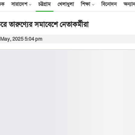
তিক
সারাদেশ
চট্টগ্রাম
খেলাধুলা
শিক্ষা
বিনোদন
অন্যান
রে তারুণ্যের সমাবেশে নেতাকর্মীরা
 May, 2025 5:04 pm
আন্তর্জাতিক
েক
এক দিনে ৪০ হিজবুল্লাহ
যোদ্ধাকে হত্যার দাবি
ইসরায়েলের
আর্কাইভ থেকে
বী
অন্তর্বর্তী সরকারের সময়ের
অধ্যাদেশ সংসদে উপস্থাপন
করা হবে
০০
আর্কাইভ থেকে
ান
প্রধানমন্ত্রীর সঙ্গে সৌদি
রাষ্ট্রদূতের সাক্ষাৎ