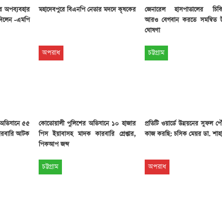
ের অপব্যবহার
মহাদেবপুরে বিএনপি নেতার মদদে কৃষকের
জেনারেল হাসপাতালের চিকি
 দিলেন -এমপি
আরও বেগবান করতে সমন্বিত উ
ঘোষণা
অপরাধ
চট্টগ্রাম
ক অভিযানে ৫৫
কোতোয়ালী পুলিশের অভিযানে ১০ হাজার
প্রতিটি ওয়ার্ডে উন্নয়নের সুফল প
কারবারি আটক
পিস ইয়াবাসহ মাদক কারবারি গ্রেপ্তার,
কাজ করছি: চসিক মেয়র ডা. শাহ
পিকআপ জব্দ
চট্টগ্রাম
অপরাধ