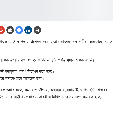
আর্কাইভ থেকে
লা
জ
সেহরি, ইফতার ও তারাবির
সময় নিরবচ্ছিন্ন বিদ্যুৎ রাখার
নির্দেশ: প্রধানমন্ত্রী তারেক
রহমান
তে
গ্রাউন্ড মাঠে তাপদাহ উপেক্ষা করে হাজার হাজার নেতাকর্মীরা তারুণ্যের সমা
ের
আর্কাইভ থেকে
দেশের ১১তম প্রধানমন্ত্রী হলেন
য় শুরু হওয়ার কথা থাকলেও বিকেল ৪টা পর্যন্ত সমাবেশ শুরু হয়নি।
তারেক রহমান
্দীপনামূলক গান পরিবেশন করা হচ্ছে।
ের
আর্কাইভ থেকে
 নিয়ে সমাবেশস্থলে আসছেন তারা।
নতুন মন্ত্রিসভা ৫০ সদস্যের হতে
পারে, ২৫ পূর্ণমন্ত্রী, প্রতিমন্ত্রী
্রতিষ্ঠার লক্ষ্যে সমাবেশে চট্টগ্রাম, কক্সবাজার,রাঙ্গামাটি, খাগড়াছড়ি, বান্দরবান
২৪
ুমিল্লা ও বি-বাড়ীয়া জেলার নেতাকর্মীরা মিছিল নিয়ে সমাবেশে সমবেত হচ্ছেন।
রীর
ীয়
আর্কাইভ থেকে