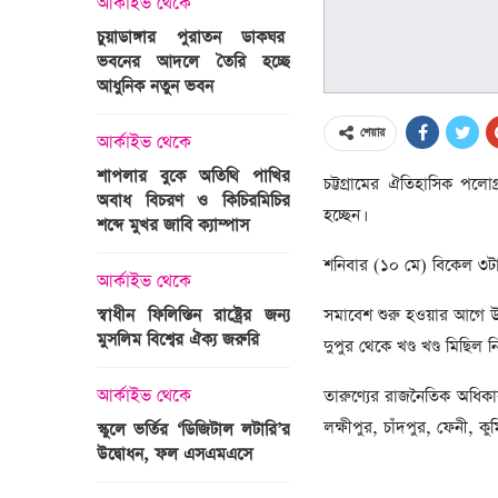
আর্কাইভ থেকে
অপরাধ
চুয়াডাঙ্গার পুরাতন ডাকঘর
ভবনের আদলে তৈরি হচ্ছে
গুলশান হলি আর্টিজান হাম
 তারাবির
আধুনিক নতুন ভবন
মামলা : হাইকোর্টের রায় আ
দ্যুৎ রাখার
ত্রী তারেক
শেয়ার
আর্কাইভ থেকে
আন্তর্জাতিক
শাপলার বুকে অতিথি পাখির
অজ্ঞাত বন্দুকধারীর গুলি
চট্টগ্রামের ঐতিহাসিক পলো
অবাধ বিচরণ ও কিচিরমিচির
মাওলানা তারেক জামিল
হচ্ছেন।
শব্দে মুখর জাবি ক্যাম্পাস
ছেলের মৃত্যু
ন্ত্রী হলেন
শনিবার (১০ মে) বিকেল ৩টা
আর্কাইভ থেকে
আন্তর্জাতিক
সমাবেশ শুরু হওয়ার আগে উদ
স্বাধীন ফিলিস্তিন রাষ্ট্রের জন্য
বিশ্বকাপ ইাতহাসে সাকিব
মুসলিম বিশ্বের ঐক্য জরুরি
আরেকটি রেকর্ড
দুপুর থেকে খণ্ড খণ্ড মিছিল
সদস্যের হতে
 প্রতিমন্ত্রী
তারুণ্যের রাজনৈতিক অধিকার প
আর্কাইভ থেকে
আর্কাইভ থেকে
লক্ষীপুর, চাঁদপুর, ফেনী, ক
স্কুলে ভর্তির ‘ডিজিটাল লটারি’র
টানেল উদ্বোধন : প্রধানমন্ত্
উদ্বোধন, ফল এসএমএসে
জনসভায় যোগ দিচ্ছেন দল
নেতাকর্মীরা