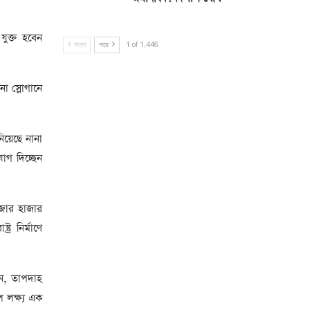
যুক্ত হবেন
আগে
পরে
1 of 1,446
া স্লোগানে
িয়েছে নানা
যোগ দিচ্ছেন
াজার হাজার
র নির্মাণে
েন, তাপদাহ
 লক্ষ্য এক