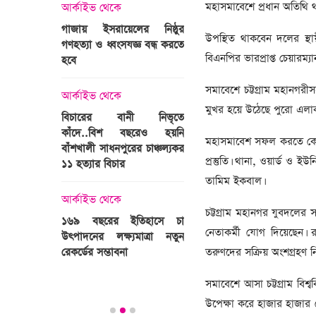
্রী খালেদা
মহাসমাবেশে প্রধান অতিথি
আর্কাইভ থেকে
ের রাষ্ট্রীয়
আর্কাইভ থেকে
গাজায় ইসরায়েলের নিষ্ঠুর
ি
উপস্থিত থাকবেন দলের স্থা
গণহত্যা ও ধ্বংসযজ্ঞ বন্ধ করতে
ভারতজুড়ে চলছে ‘মুজিব:এক
বিএনপির ভারপ্রাপ্ত চেয়ারম্
হবে
জাতির রূপকার ’সিনেম
প্রচারণা
সমাবেশে চট্টগ্রাম মহানগরী
ালেদা জিয়া
আর্কাইভ থেকে
মুখর হয়ে উঠেছে পুরো এলাক
আর্কাইভ থেকে
বিচারের বানী নিভৃতে
কাঁদে..বিশ বছরেও হয়নি
স্বামীকে বেঁধে স্ত্রীকে গণধর্ষণ
মহাসমাবেশ সফল করতে কেন্দ্
বাঁশখালী সাধনপুরের চাঞ্চল্যকর
ধর্ষককে পুলিশে দিল মা-বাবা
প্রস্তুতি। থানা, ওয়ার্ড ও ই
পাগলা
১১ হত্যার বিচার
িলল রেকর্ড
তামিম ইকবাল।
আর্কাইভ থেকে
কা
আর্কাইভ থেকে
প্রস্তুত গাবতলীর হাট
চট্টগ্রাম মহানগর যুবদলে
১৬৯ বছরের ইতিহাসে চা
নেতাকর্মী যোগ দিয়েছেন। র
উৎপাদনের লক্ষ্যমাত্রা নতুন
তরুণদের সক্রিয় অংশগ্রহণ ন
ির্বাচনি
রেকর্ডের সম্ভাবনা
তে পর্যটন
সমাবেশে আসা চট্টগ্রাম বি
উপেক্ষা করে হাজার হাজার 