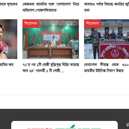
মদদে কৃষকের
মোজতবা খামেনির সঙ্গে ‘যোগাযোগ’ নিয়ে
আবারও পর্দায় ফিরছে জনপ্রিয় জু
অভিযোগ পেজেশকিয়ানের
তমা
শিরোনাম
শিরোনাম
য়ামির জয়
৭১’র পর ১টি গোষ্ঠী মুক্তিযুদ্ধ বিক্রি করেছে
বেনাপোল সীমান্ত থেকে ৩১
আর ২৪’ পরবর্তী ১ টি গোষ্ঠী…
ভারতীয় উইনিক্স সিরাপ উদ্ধার
চ