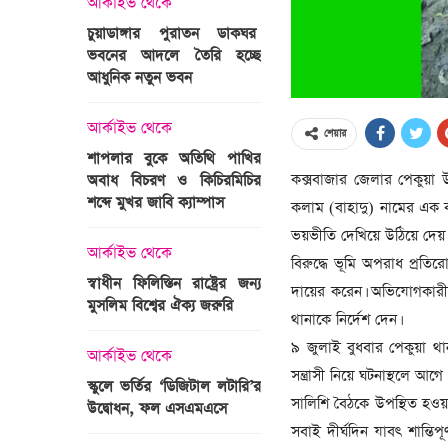
আর্কাইভ থেকে
অপরাধ
চুয়াডাঙ্গার পুরাতন ডাকঘর
ভবনের আদলে তৈরি হচ্ছে
গুলশান হলি আর্টিজান হাম
 তারাবির
আধুনিক নতুন ভবন
মামলা : হাইকোর্টের রায় আ
দ্যুৎ রাখার
ত্রী তারেক
আর্কাইভ থেকে
আন্তর্জাতিক
শেয়ার
শাপলার বুকে অতিথি পাখির
অজ্ঞাত বন্দুকধারীর গুলি
কক্সবাজার জেলার পেকুয়া 
অবাধ বিচরণ ও কিচিরমিচির
মাওলানা তারেক জামিল
শব্দে মুখর জাবি ক্যাম্পাস
ছেলের মৃত্যু
কলাম (বাহাদু) নামের এক ব্
ন্ত্রী হলেন
ভয়ভীতি দেখিয়ে উঠিয়ে দেয়
আর্কাইভ থেকে
আন্তর্জাতিক
বিরুদ্ধে ভূমি অপরাধ প্র
স্বাধীন ফিলিস্তিন রাষ্ট্রের জন্য
বিশ্বকাপ ইাতহাসে সাকিব
দায়ের করেন। অভিযোগকারীর
মুসলিম বিশ্বের ঐক্য জরুরি
আরেকটি রেকর্ড
থানাকে নির্দেশ দেন।
সদস্যের হতে
৯ জুলাই বুধবার পেকুয়া থা
 প্রতিমন্ত্রী
আর্কাইভ থেকে
আর্কাইভ থেকে
সন্ত্রাসী নিয়ে ঘটনাস্থলে আ
স্কুলে ভর্তির ‘ডিজিটাল লটারি’র
টানেল উদ্বোধন : প্রধানমন্ত্
সালিশি বৈঠকে উপস্থিত হওয়ার
উদ্বোধন, ফল এসএমএসে
জনসভায় যোগ দিচ্ছেন দল
নেতাকর্মীরা
সবাই দীর্ঘদিন যাবৎ শান্