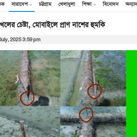
তিক
সারাদেশ
চট্টগ্রাম
খেলাধুলা
শিক্ষা
বিনোদন
অন্যান
খলের চেষ্টা, মোবাইলে প্রাণ নাশের হুমকি
July, 2025 3:59 pm
আন্তর্জাতিক
েক
এক দিনে ৪০ হিজবুল্লাহ
যোদ্ধাকে হত্যার দাবি
ইসরায়েলের
আর্কাইভ থেকে
বী
অন্তর্বর্তী সরকারের সময়ের
অধ্যাদেশ সংসদে উপস্থাপন
করা হবে
০০
আর্কাইভ থেকে
ান
প্রধানমন্ত্রীর সঙ্গে সৌদি
রাষ্ট্রদূতের সাক্ষাৎ