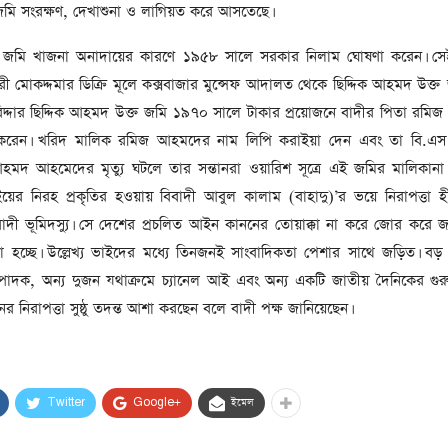
সাবেক প্রধানমন্ত্রী খালেদা
মি সংরক্ষণ, দেখাশুনা ও লাগিয়ত করে আসতেছে।
জিয়ার মৃত্যুতে ৩ দিনের রাষ্ট্রীয়
শোক, প্রজ্ঞাপন জারি
ক্ত জমি খাজনা অনাদায়ের কারণে ১৯৫৮ সালে সরকার নিলাম ঘোষণা করেন। 
টি
 মোকদ্দমার ডিক্রি মূলে কক্সবাজার মুন্সেফ আদালত থেকে ছিদ্দিক আহমদ উক্ত
ার
আর্কাইভ থেকে
রিদ্দার ছিদ্দিক আহমদ উক্ত জমি ১৯৭০ সালে টাকার প্রয়োজনে বাদীর পিতা রম
দেশনেত্রী বেগম খালেদা জিয়া
তর করেন। খরিদ মালিক রমিজ আহমদের নাম লিপি করাইয়া দেন এবং তা বি.এ
আর নেই
হমদ আহমেদের মৃত্যু ঘটলে তার সন্তানরা ওয়ারিশ সূত্রে এই জমির মালিকানা
, ২
র নিরহ প্রকৃতির হওয়ায় বিবাদী আবুল কালাম (বাহাদু)’র ভয়ে নিরাপত্তা হ
আর্কাইভ থেকে
িবাদী ভূমিদস্যু। সে দেশের প্রচলিত আইন কাননের তোয়াক্কা না করে জোর করে
ঐতিহাসিক পাগলা
রা হচ্ছে। উল্লেখ্য ভাইদের মধ্যে তিনজনই সাংবাদিকতা পেশার সাথে জড়িত। ব
মসজিদ:দানবাক্সে মিলল রেকর্ড
৬ কোটি ৩২ লাখ টাকা
ম্পাদক, অন্য দুজন যথাক্রমে চ্যানেল আই এবং অন্য একটি জাতীয় দৈনিকের গুরুত্
নের নিরাপত্তা সুষ্ঠু তদন্ত আশা করছেন বলে বাদী পক্ষ জানিয়েছেন।
আর্কাইভ থেকে
৫ বছর পর পর নির্বাচনি
সহিংসতার অভিঘাতে পর্যটন
খাত
Twitter
Google+
ইমেল