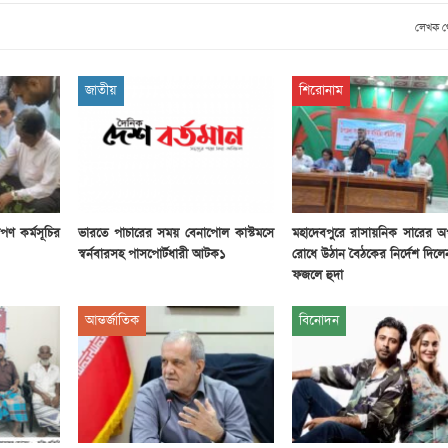
লেখক 
জাতীয়
শিরোনাম
পণ কর্মসূচির
ভারতে পাচারের সময় বেনাপোল কাস্টমসে
মহাদেবপুরে রাসায়নিক সারের অ
স্বর্নবারসহ পাসপোর্টধারী আটক১
রোধে উঠান বৈঠকের নির্দেশ দিল
ফজলে হুদা
আন্তর্জাতিক
বিনোদন