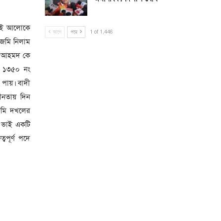
সেই আলোকে
আগে
পরে
1 of 1,446
 জমি নিলাম
িজ আহমদ কে
স ১৩৫০ নং
 পায়। বাদী
ীনতায় দিন
 জমি দখলের
ড় ভাই একটি
বপূর্ণ পদে