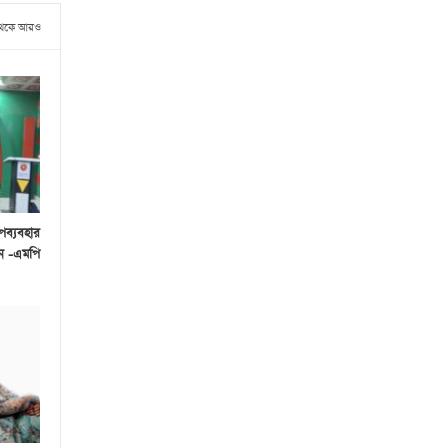
থেকে আরও
পব্যবহার
েন -এমপি