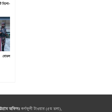
টি নিশো–
০ বোতল
ট্টগ্রাম অফিসঃ
কর্ণফুলী টাওয়ার (৫ম তলা),