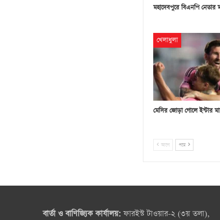
মহাদেবপুরে বিএনপি নেতার 
খেলাধুলা
মেসির জোড়া গোলে ইন্টার মা
আগে
পরে
বার্তা ও বাণিজ্যিক কার্যালয়:
ফারইস্ট টাওয়ার-২ (৩য় তলা),