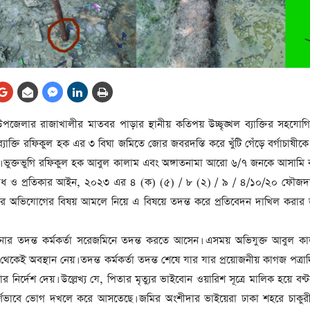
আর্কাইভ থেকে
লা
জ
সেহরি, ইফতার ও তারাবির
সময় নিরবচ্ছিন্ন বিদ্যুৎ রাখার
নির্দেশ: প্রধানমন্ত্রী তারেক
রহমান
তে
উপজেলার রাজাখালীর মাতবর পাড়ার স্থানীয় কতিপয় উচ্ছৃঙ্খল ব্যাক্তির সহযো
ের
আর্কাইভ থেকে
যাক্তি রফিকুল হক এর ৩ বিঘা জমিতে জোর জবরদস্তি করে খুঁটি গেঁড়ে বর্গাচাষীক
দেশের ১১তম প্রধানমন্ত্রী হলেন
। ভুক্তভুগি রফিকুল হক আবুল কালাম এবং অঙ্গাতনামা আরো ৬/৭ জনকে আসামি
তারেক রহমান
তিরোধ ও প্রতিকার আইন, ২০২৩ এর ৪ (ক) (৫) / ৮ (২) / ৯ / ৪/১০/২০ ফৌজদা
ের
 অভিযোগের বিষয় আমলে নিয়ে এ বিষয়ে তদন্ত করে প্রতিবেদন দাখিল করার জন্য
আর্কাইভ থেকে
নতুন মন্ত্রিসভা ৫০ সদস্যের হতে
নার তদন্ত কর্মকর্তা সরেজমিনে তদন্ত করতে আসেন। এসময় অভিযুক্ত আবুল কাল
পারে, ২৫ পূর্ণমন্ত্রী, প্রতিমন্ত্রী
২৪
গে থেকেই অবস্থান নেয়। তদন্ত কর্মকর্তা তদন্ত শেষে যার যার প্রয়োজনীয় কাগজ পত্র
রীর
 নির্দেশ দেয়। উল্লেখ্য যে, পিতার মৃত্যুর ভাইবোন ওয়ারিশ সূত্রে মালিক হয়ে বণ্
ীয়
আর্কাইভ থেকে
তিপূর্ণভাবে ভোগ দখলে করে আসতেছে। জমির অংশীদার ভাইয়েরা ঢাকা শহরে চাকু