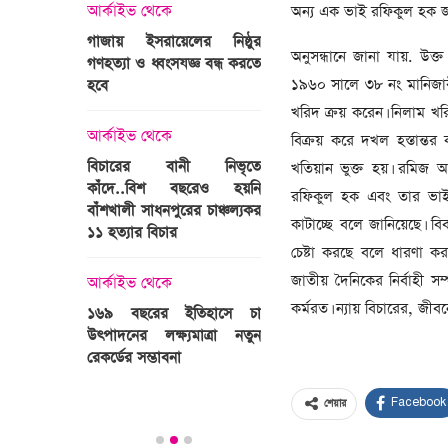
্রী খালেদা
আর্কাইভ থেকে
অন্য এক ভাই রফিকুল হক জ
ের রাষ্ট্রীয়
আর্কাইভ থেকে
গাজায় ইসরায়েলের নিষ্ঠুর
ি
অনুসন্ধানে জানা যায়. উ
গণহত্যা ও ধ্বংসযজ্ঞ বন্ধ করতে
ভারতজুড়ে চলছে ‘মুজিব:এক
১৯৬০ সালে ৩৮ নং মানিজারী
হবে
জাতির রূপকার ’সিনেম
প্রচারণা
খরিদ ক্রয় করেন। নিলাম খ
ালেদা জিয়া
আর্কাইভ থেকে
বিক্রয় করে দখল হস্তান্
আর্কাইভ থেকে
বিচারের বানী নিভৃতে
খতিয়ান ভুক্ত হয়। রমিজ আ
কাঁদে..বিশ বছরেও হয়নি
স্বামীকে বেঁধে স্ত্রীকে গণধর্ষণ
রফিকুল হক এবং তার ভাইয়ে
বাঁশখালী সাধনপুরের চাঞ্চল্যকর
ধর্ষককে পুলিশে দিল মা-বাবা
কাটাচ্ছে বলে জানিয়েছে। ব
পাগলা
১১ হত্যার বিচার
চেষ্টা করছে বলে ধারণা ক
িলল রেকর্ড
আর্কাইভ থেকে
কা
জাতীয় দৈনিকের নির্বাহী স
আর্কাইভ থেকে
প্রস্তুত গাবতলীর হাট
কর্মরত। ন্যায় বিচারের, জীব
১৬৯ বছরের ইতিহাসে চা
উৎপাদনের লক্ষ্যমাত্রা নতুন
ির্বাচনি
রেকর্ডের সম্ভাবনা
তে পর্যটন
Facebook
শেয়ার