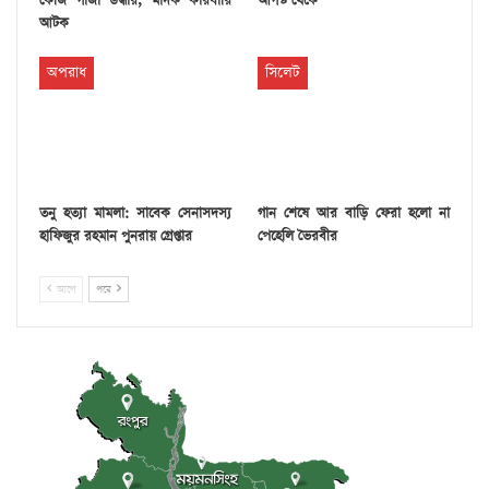
কেজি গাঁজা উদ্ধার, মাদক কারবারি
আগস্ট থেকে
আটক
অপরাধ
সিলেট
তনু হত্যা মামলা: সাবেক সেনাসদস্য
গান শেষে আর বাড়ি ফেরা হলো না
হাফিজুর রহমান পুনরায় গ্রেপ্তার
পেহেলি ভৈরবীর
আগে
পরে