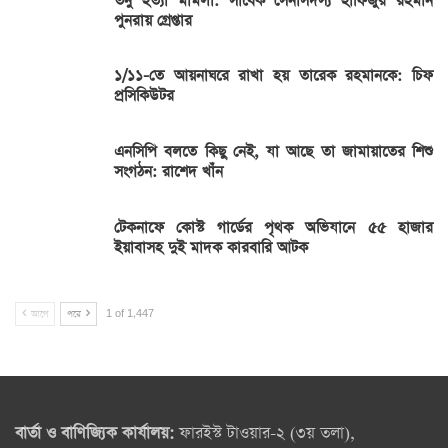
তনু হত্যা মামলা: সাবেক সেনাসদস্য হাফিজুর রহমান
পুনরায় গ্রেপ্তার
১/১১-তে আয়নাঘরে রাখা হয় তারেক রহমানকে: চিফ
প্রসিকিউটর
এনসিপি বলতে কিছু নেই, যা আছে তা জামায়াতের শিশু
সংগঠন: রাশেদ খাঁন
টেকনাফে কোস্ট গার্ডের পৃথক অভিযানে ৫৫ হাজার
ইয়াবাসহ দুই মাদক কারবারি আটক
আগে
পরে
1 of 1,447
বার্তা ও বাণিজ্যিক কার্যালয়:
ফারইস্ট টাওয়ার-২ (৩য় তলা),