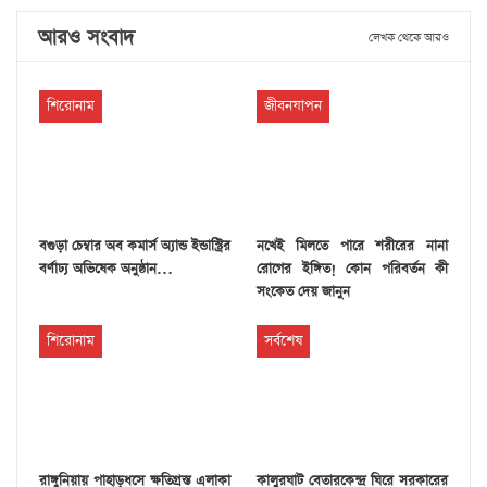
আরও সংবাদ
লেখক থেকে আরও
শিরোনাম
জীবনযাপন
বগুড়া চেম্বার অব কমার্স অ্যান্ড ইন্ডাস্ট্রির
নখেই মিলতে পারে শরীরের নানা
বর্ণাঢ্য অভিষেক অনুষ্ঠান…
রোগের ইঙ্গিত! কোন পরিবর্তন কী
সংকেত দেয় জানুন
শিরোনাম
সর্বশেষ
রাঙ্গুনিয়ায় পাহাড়ধসে ক্ষতিগ্রস্ত এলাকা
কালুরঘাট বেতারকেন্দ্র ঘিরে সরকারের