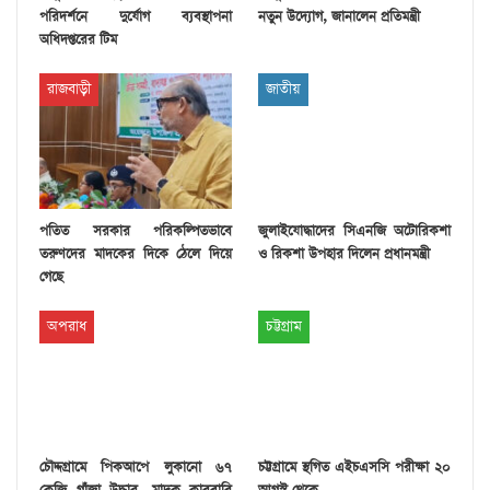
পরিদর্শনে দুর্যোগ ব্যবস্থাপনা
নতুন উদ্যোগ, জানালেন প্রতিমন্ত্রী
অধিদপ্তরের টিম
রাজবাড়ী
জাতীয়
পতিত সরকার পরিকল্পিতভাবে
জুলাইযোদ্ধাদের সিএনজি অটোরিকশা
তরুণদের মাদকের দিকে ঠেলে দিয়ে
ও রিকশা উপহার দিলেন প্রধানমন্ত্রী
গেছে
অপরাধ
চট্টগ্রাম
চৌদ্দগ্রামে পিকআপে লুকানো ৬৭
চট্টগ্রামে স্থগিত এইচএসসি পরীক্ষা ২০