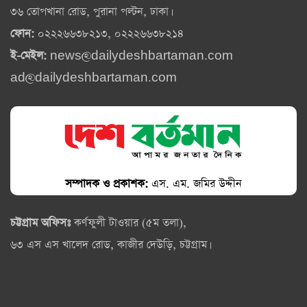
৩৬ তোপখানা রোড, পুরানা পল্টন, ঢাকা।
ফোন:
০২২২৬৬৩৮২১৩, ০২২২৬৬৩৮২১৪
ই-মেইল:
news@dailydeshbartaman.com
ad@dailydeshbartaman.com
সম্পাদক ও প্রকাশক:
এস. এম. জমির উদ্দীন
চট্টগ্রাম অফিসঃ
কর্ণফুলী টাওয়ার (৫ম তলা),
৬৩ এস এস খালেদ রোড, কাজীর দেউড়ি, চট্টগ্রাম।