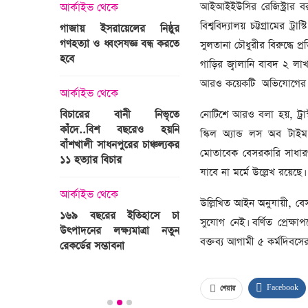
্রী খালেদা
আইআইইউসির রেজিস্ট্রার বর
আর্কাইভ থেকে
ের রাষ্ট্রীয়
আর্কাইভ থেকে
বিশ্ববিদ্যালয় চট্টগ্রামের ট্
গাজায় ইসরায়েলের নিষ্ঠুর
ি
গণহত্যা ও ধ্বংসযজ্ঞ বন্ধ করতে
ভারতজুড়ে চলছে ‘মুজিব:এক
সুলতানা চৌধুরীর বিরুদ্ধে প
হবে
জাতির রূপকার ’সিনেম
গাড়ির জ্বালানি বাবদ ২ লা
প্রচারণা
আরও কয়েকটি অভিযোগের বিষয়
ালেদা জিয়া
আর্কাইভ থেকে
আর্কাইভ থেকে
বিচারের বানী নিভৃতে
নোটিশে আরও বলা হয়, ট্রাস
কাঁদে..বিশ বছরেও হয়নি
স্বামীকে বেঁধে স্ত্রীকে গণধর্ষণ
স্কিল অ্যান্ড লস অব টাইম
বাঁশখালী সাধনপুরের চাঞ্চল্যকর
ধর্ষককে পুলিশে দিল মা-বাবা
মোতাবেক বেসরকারি সাধারণ 
পাগলা
১১ হত্যার বিচার
যাবে না মর্মে উল্লেখ রয়েছে।
িলল রেকর্ড
আর্কাইভ থেকে
কা
আর্কাইভ থেকে
প্রস্তুত গাবতলীর হাট
উল্লিখিত আইন অনুযায়ী, বেসরক
১৬৯ বছরের ইতিহাসে চা
সুযোগ নেই। বর্ণিত প্রেক্ষ
উৎপাদনের লক্ষ্যমাত্রা নতুন
বক্তব্য আগামী ৫ কর্মদিবসে
ির্বাচনি
রেকর্ডের সম্ভাবনা
তে পর্যটন
Facebook
শেয়ার