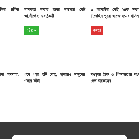
সসির স্থগিত
নাশকতা করার মতো সক্ষমতা নেই
৩ আগস্টের সেই ‘এক দফা
আ.লীগের: স্বরাষ্ট্রমন্ত্রী
দিয়েছিল পুরো আন্দোলনের গতি
চট্টগ্রাম
বগুড়া
কানা বদলায়;
ধসে পড়া দুটি সেতু, হাজারও মানুষের
বগুড়ায় ট্রাক ও পিকআপের সংঘর্
গলার কাঁটা
গেল চারজনের