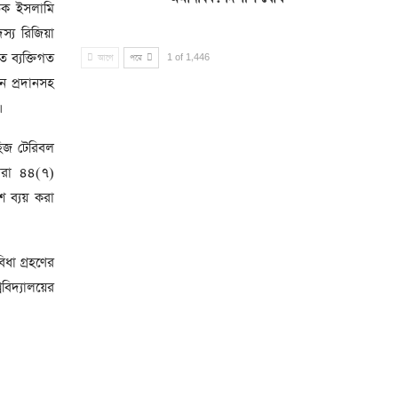
তিক ইসলামি
সদস্য রিজিয়া
ত ব্যক্তিগত
আগে
পরে
1 of 1,446
ন প্রদানসহ
হিজ টেরিবল
ধারা ৪৪(৭)
ে ব্যয় করা
িধা গ্রহণের
বিদ্যালয়ের