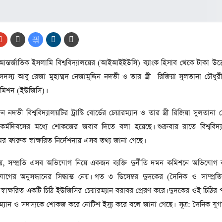
আর্কাইভ থেকে
লা
জ
সেহরি, ইফতার ও তারাবির
সময় নিরবচ্ছিন্ন বিদ্যুৎ রাখার
নির্দেশ: প্রধানমন্ত্রী তারেক
 আন্তর্জাতিক ইসলামি বিশ্ববিদ্যালয়ের (আইআইইউসি) ব্যাংক হিসাব থেকে টাকা উত
রহমান
সদস্য আবু রেজা মুহাম্মদ নেজামুদ্দিন নদভী ও তার স্ত্রী রিজিয়া সুলতানা চৌধ
তে
ের
 কমিশন (ইউজিসি)।
আর্কাইভ থেকে
দেশের ১১তম প্রধানমন্ত্রী হলেন
ন নদভী বিশ্ববিদ্যালয়টির ট্রাস্টি বোর্ডের চেয়ারম্যান ও তার স্ত্রী রিজিয়া সুলতানা চৌধ
তারেক রহমান
র্মদিবসের মধ্যে শোকজের জবাব দিতে বলা হয়েছে। শুক্রবার রাতে বিশ্ববিদ্যা
ের
ফারুক স্বাক্ষরিত নির্দেশনায় এসব তথ্য জানা গেছে।
আর্কাইভ থেকে
নতুন মন্ত্রিসভা ৫০ সদস্যের হতে
ায়, সম্প্রতি এসব অভিযোগ নিয়ে একজন ব্যক্তি দুর্নীতি দমন কমিশনে অভিযোগ
পারে, ২৫ পূর্ণমন্ত্রী, প্রতিমন্ত্রী
গের অনুসন্ধানের সিদ্ধান্ত নেয়। গত ৩ ডিসেম্বর দুদকের (দৈনিক ও সাম্প্র
২৪
স্বাক্ষরিত একটি চিঠি ইউজিসির চেয়ারম্যান বরাবর প্রেরণ করে। দুদকের ওই চিঠির পর
রীর
ীয়
য়ারম্যান ও সদস্যকে শোকজ করে নোটিশ ইস্যু করে বলে জানা গেছে। সূত্র: দৈনিক যুগা
আর্কাইভ থেকে