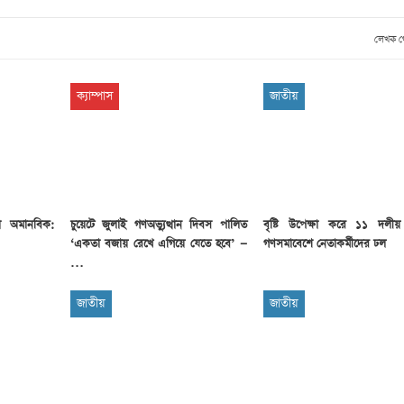
লেখক 
ক্যাম্পাস
জাতীয়
া অমানবিক:
চুয়েটে জুলাই গণঅভ্যুত্থান দিবস পালিত
বৃষ্টি উপেক্ষা করে ১১ দলীয়
‘একতা বজায় রেখে এগিয়ে যেতে হবে’ —
গণসমাবেশে নেতাকর্মীদের ঢল
…
জাতীয়
জাতীয়