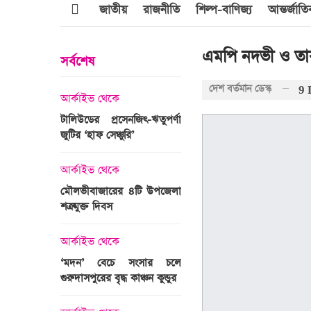
জাতীয়
রাজনীতি
শিল্প-বাণিজ্য
আন্তর্জাত
এমপি নদভী ও তার
সর্বশেষ
দেশ বর্তমান ডেস্ক
9 
আর্কাইভ থেকে
আর্কাইভ থেকে
জবুল্লাহ
টালিউডের প্রসেনজিৎ-ঋতুপর্ণা
শ্রীগোবিন্দপুর চা বাগানের ল
যার দাবি
জুটির ‘হাফ সেঞ্চুরি’
প্রকৃতির পরিপূর্ণ রূপ
আর্কাইভ থেকে
আর্কাইভ থেকে
মৌলভীবাজারের ৪টি উপজেলা
গোপালপুরে অদম্য মেধা
রের সময়ের
শত্রুমুক্ত দিবস
প্রতিবন্ধী সামি
 উপস্থাপন
আর্কাইভ থেকে
আন্তর্জাতিক
‘মদন’ বেচে সংসার চলে
এশিয়ার শীর্ষ ১
গুরুদাসপুরের বৃদ্ধ কাঞ্চন কুন্ডুর
বিশ্ববিদ্যালয়ের তালিকায় স্থ
ঙ্গে সৌদি
পায়নি বাংলাদেশের একটিও