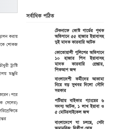
সর্বাধিক পঠিত
টেকনাফে কোস্ট গার্ডের পৃথক
্তোলন করায়
অভিযানে ৫৫ হাজার ইয়াবাসহ
দুই মাদক কারবারি আটক
ুরীকে শোকজ
কোতোয়ালী পুলিশের অভিযানে
১০ হাজার পিস ইয়াবাসহ
মাদক কারবারি গ্রেপ্তার,
ুরী ট্রাস্টি
পিকআপ জব্দ
লয় মঞ্জুরি
বাংলাদেশী কর্মীদের আকামা
নিয়ে বড় সুখবর দিলো সৌদি
সরকার
 করেন। পরে
পটিয়ায় বাইকার গ্যাংয়ের ৬
তিক সেলের)
সদস্য আটক, ১ লাখ ইয়াবা ও
িপ্রেক্ষিতে
৫ মোটরসাইকেল জব্দ
ন্তর
বাংলাদেশে যা চলছে, সেটা
অমানবিক: দিলীপ ঘোষ