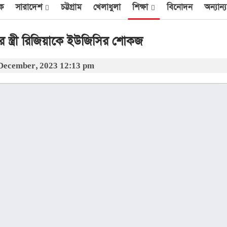
িক
সারাদেশ
চট্টগ্রাম
খেলাধুলা
শিক্ষা
বিনোদন
অন্যান্য
 স্ত্রী রিজিয়াকে ইউজিসির শোকজ
December, 2023 12:13 pm
আন্তর্জাতিক
েক
এক দিনে ৪০ হিজবুল্লাহ
যোদ্ধাকে হত্যার দাবি
ইসরায়েলের
আর্কাইভ থেকে
বী
অন্তর্বর্তী সরকারের সময়ের
অধ্যাদেশ সংসদে উপস্থাপন
করা হবে
০০
আর্কাইভ থেকে
ান
প্রধানমন্ত্রীর সঙ্গে সৌদি
রাষ্ট্রদূতের সাক্ষাৎ