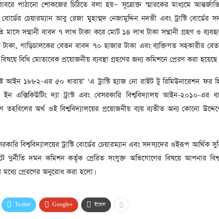
সাবেক প্রধানমন্ত্রী খালেদা
াবরে পাঠানো শোকজের চিঠিতে বলা হয়— সূত্রোক্ত স্মারকের মাধ্যমে আন্তর্জা
জিয়ার মৃত্যুতে ৩ দিনের রাষ্ট্রীয়
রাস্টি বোর্ডের চেয়ারম্যান আবু রেজা মুহাম্মদ নেজামুদ্দিন নদভী এবং ট্রাস্টি বোর্ডের 
শোক, প্রজ্ঞাপন জারি
টি
্রতি মাসে সম্মানী বাবদ ৭ লাখ টাকা করে মোট ১৪ লাখ টাকা সম্মানী গ্রহণ ও ব্যবহৃ
ার
খ টাকা, গাড়িচালকের বেতন বাবদ ৭০ হাজার টাকা এবং ব্যক্তিগত সহকারীর বেত
আর্কাইভ থেকে
ে বিধি মোতাবেক প্রয়োজনীয় ব্যবস্থা গ্রহণের জন্য কমিশনে প্রেরণ করা হয়েছে।
দেশনেত্রী বেগম খালেদা জিয়া
আর নেই
্ট আইন ১৮৮২-এর ৫০ ধারায়’ ‘এ ট্রাস্টি হ্যাজ নো রাইট টু রিমিউনারেশন ফর 
, ২
 ইন এক্সিকিউটিং দ্যা ট্রাস্ট এবং বেসরকারি বিশ্ববিদ্যালয় আইন-২০১০-এর 
আর্কাইভ থেকে
তহবিলের অর্থ ওই বিশ্ববিদ্যালয়ের প্রয়োজনীয় ব্যয় ব্যতীত অন্য কোনো উদ্দেশ
ঐতিহাসিক পাগলা
মসজিদ:দানবাক্সে মিলল রেকর্ড
৬ কোটি ৩২ লাখ টাকা
ারি বিশ্ববিদ্যালয়ের ট্রাস্টি বোর্ডের চেয়ারম্যান এবং সদস্যদের ওইরূপ আর্থিক সুব
াপটে দুর্নীতি দমন কমিশন কর্তৃক প্রেরিত সংযুক্ত অভিযোগের বিষয়ে আপনার বিশ্ব
আর্কাইভ থেকে
র মধ্যে প্রেরণের অনুরোধ করা হলো।
৫ বছর পর পর নির্বাচনি
সহিংসতার অভিঘাতে পর্যটন
খাত
Twitter
Google+
ইমেল