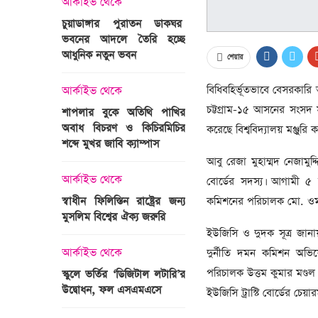
আর্কাইভ থেকে
অপরাধ
চুয়াডাঙ্গার পুরাতন ডাকঘর
ভবনের আদলে তৈরি হচ্ছে
গুলশান হলি আর্টিজান হাম
 তারাবির
আধুনিক নতুন ভবন
মামলা : হাইকোর্টের রায় আ
শেয়ার
দ্যুৎ রাখার
ত্রী তারেক
বিধিবহির্ভূতভাবে বেসরকারি
আর্কাইভ থেকে
আন্তর্জাতিক
চট্টগ্রাম-১৫ আসনের সংসদ 
শাপলার বুকে অতিথি পাখির
অজ্ঞাত বন্দুকধারীর গুলি
অবাধ বিচরণ ও কিচিরমিচির
মাওলানা তারেক জামিল
করেছে বিশ্ববিদ্যালয় মঞ্জুরি
শব্দে মুখর জাবি ক্যাম্পাস
ছেলের মৃত্যু
ন্ত্রী হলেন
আবু রেজা মুহাম্মদ নেজামুদ্দি
আর্কাইভ থেকে
আন্তর্জাতিক
বোর্ডের সদস্য। আগামী ৫ ক
স্বাধীন ফিলিস্তিন রাষ্ট্রের জন্য
বিশ্বকাপ ইাতহাসে সাকিব
কমিশনের পরিচালক মো. ওমর 
মুসলিম বিশ্বের ঐক্য জরুরি
আরেকটি রেকর্ড
সদস্যের হতে
ইউজিসি ও দুদক সূত্র জান
 প্রতিমন্ত্রী
আর্কাইভ থেকে
আর্কাইভ থেকে
দুর্নীতি দমন কমিশন অভিযো
পরিচালক উত্তম কুমার মণ্ডল 
স্কুলে ভর্তির ‘ডিজিটাল লটারি’র
টানেল উদ্বোধন : প্রধানমন্ত্
উদ্বোধন, ফল এসএমএসে
জনসভায় যোগ দিচ্ছেন দল
ইউজিসি ট্রাস্টি বোর্ডের চে
নেতাকর্মীরা