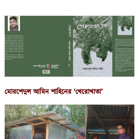
মোরশেদুল আমিন শাহিনের ‘খেরোখাতা’