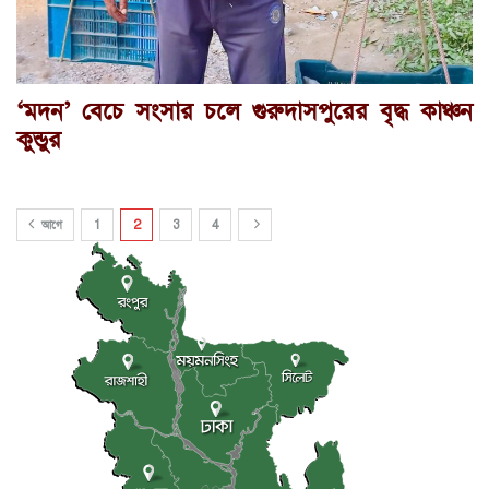
‘মদন’ বেচে সংসার চলে গুরুদাসপুরের বৃদ্ধ কাঞ্চন
কুন্ডুর
আগে
1
2
3
4