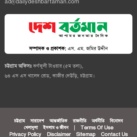
ad@dailydeshbartaman.com
সম্পাদক ও প্রকাশক:
এস. এম. জমির উদ্দীন
চট্টগ্রাম অফিসঃ
কর্ণফুলী টাওয়ার (৫ম তলা),
৬৩ এস এস খালেদ রোড, কাজীর দেউড়ি, চট্টগ্রাম।
চট্টগ্রাম
সারাদেশ
আন্তর্জাতিক
রাজনীতি
অর্থনীতি
বিনোদন
খেলাধুলা
ইসলাম ও জীবন
|
Terms Of Use
Privacy Policy
Disclaimer
Sitemap
Contact Us