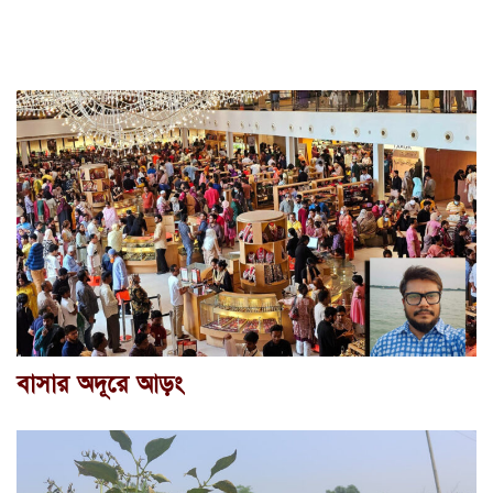
বাসার অদূরে আড়ং