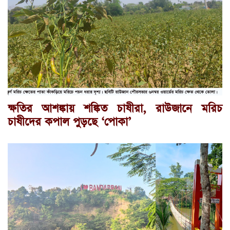
ক্ষতির আশঙ্কায় শঙ্কিত চাষীরা, রাউজানে মরিচ
চাষীদের কপাল পুড়ছে ‘পোকা’