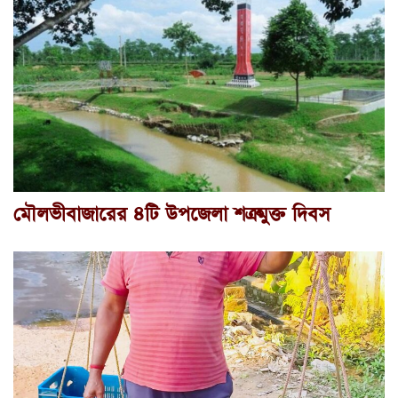
মৌলভীবাজারের ৪টি উপজেলা শত্রুমুক্ত দিবস