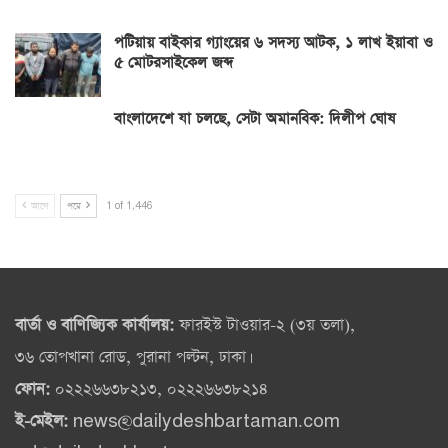
পটিয়ায় বাইকার গ্যাংয়ের ৬ সদস্য আটক, ১ লাখ ইয়াবা ও
৫ মোটরসাইকেল জব্দ
বাংলাদেশে যা চলছে, সেটা অমানবিক: দিলীপ ঘোষ
আগে
পরে
1 of 1,446
বার্তা ও বাণিজ্যিক কার্যালয়:
ফারইস্ট টাওয়ার-২ (৩য় তলা),
৩৬ তোপখানা রোড, পুরানা পল্টন, ঢাকা।
ফোন:
০২২২৬৬৩৮২১৩, ০২২২৬৬৩৮২১৪
ই-মেইল:
news@dailydeshbartaman.com