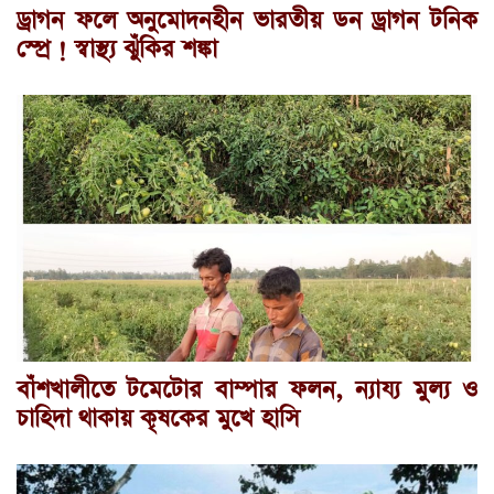
ড্রাগন ফলে অনুমোদনহীন ভারতীয় ডন ড্রাগন টনিক
স্প্রে ! স্বাস্থ্য ঝুঁকির শঙ্কা
বাঁশখালীতে টমেটোর বাম্পার ফলন, ন্যায্য মুল্য ও
চাহিদা থাকায় কৃষকের মুখে হাসি