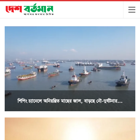
শিপিং চ্যানেলে অনিয়ন্ত্রিত মাছের জাল, বাড়ছে নৌ-দুর্ঘটনার…