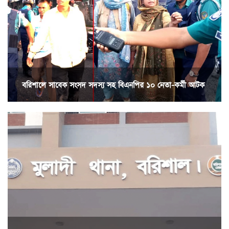
বরিশালে সাবেক সংসদ সদস্য সহ বিএনপির ১০ নেতা-কর্মী আটক