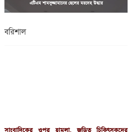
এটিএম শামসুজ্জামানের ছেলের মরদেহ উদ্ধার
বরিশাল
সাংবাদিকের ওপর হামলা, জড়িত চিকিৎসকদের