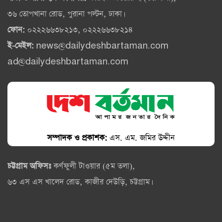
৩৬ তোপখানা রোড, পুরানা পল্টন, ঢাকা।
ফোন:
০২২২৬৬৩৮২১৩, ০২২২৬৬৩৮২১৪
ই-মেইল:
news@dailydeshbartaman.com
ad@dailydeshbartaman.com
সম্পাদক ও প্রকাশক:
এস. এম. জমির উদ্দীন
চট্টগ্রাম অফিসঃ
কর্ণফুলী টাওয়ার (৫ম তলা),
৬৩ এস এস খালেদ রোড, কাজীর দেউড়ি, চট্টগ্রাম।