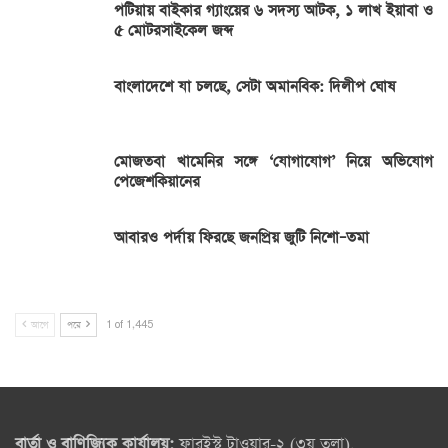
পটিয়ায় বাইকার গ্যাংয়ের ৬ সদস্য আটক, ১ লাখ ইয়াবা ও
৫ মোটরসাইকেল জব্দ
বাংলাদেশে যা চলছে, সেটা অমানবিক: দিলীপ ঘোষ
মোজতবা খামেনির সঙ্গে ‘যোগাযোগ’ নিয়ে অভিযোগ
পেজেশকিয়ানের
আবারও পর্দায় ফিরছে জনপ্রিয় জুটি নিশো–তমা
আগে
পরে
1 of 1,445
বার্তা ও বাণিজ্যিক কার্যালয়:
ফারইস্ট টাওয়ার-২ (৩য় তলা),