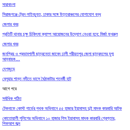
সারাবাংলা
সিরাজগঞ্জে ট্রেন লাইনচ্যুত, ঢাকার সঙ্গে উত্তরাঞ্চলের যোগাযোগ বন্ধ
জেলার খবর
প্রতিটি থানায় চক্ষু চিকিৎসা ক্যাম্প আয়োজনের উদ্যোগ নেওয়া হবে: মির্জা ফখরুল
জেলার খবর
জনপ্রিয় ও প্রভাবশালী ছাত্রনেতা জাবেদ ঢালী শরীয়তপুর জেলা ছাত্রদলের যুগ্ম
আহ্বায়ক…
দেশজুড়ে
বেলুয়ার শান্ত নদীতে ভাসে বৈঠাকাটার শতবর্ষী হাট
আগে
পরে
সর্বাধিক পঠিত
টেকনাফে কোস্ট গার্ডের পৃথক অভিযানে ৫৫ হাজার ইয়াবাসহ দুই মাদক কারবারি আটক
কোতোয়ালী পুলিশের অভিযানে ১০ হাজার পিস ইয়াবাসহ মাদক কারবারি গ্রেপ্তার,
পিকআপ জব্দ