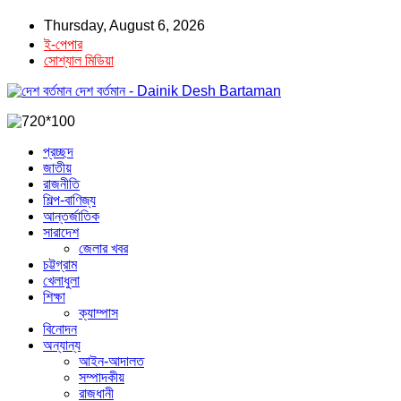
Thursday, August 6, 2026
ই-পেপার
সোশ্যাল মিডিয়া
দেশ বর্তমান - Dainik Desh Bartaman
প্রচ্ছদ
জাতীয়
রাজনীতি
শিল্প-বাণিজ্য
আন্তর্জাতিক
সারাদেশ
জেলার খবর
চট্টগ্রাম
খেলাধুলা
শিক্ষা
ক্যাম্পাস
বিনোদন
অন্যান্য
আইন-আদালত
সম্পাদকীয়
রাজধানী