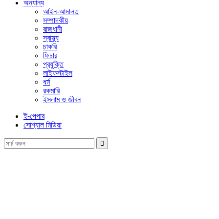
অন্যান্য
আইন-আদালত
সম্পাদকীয়
রাজধানী
স্বাস্থ্য
চাকরি
ফিচার
প্রযুক্তি
লাইফস্টাইল
ধর্ম
রকমারি
ইসলাম ও জীবন
ই-পেপার
সোশ্যাল মিডিয়া