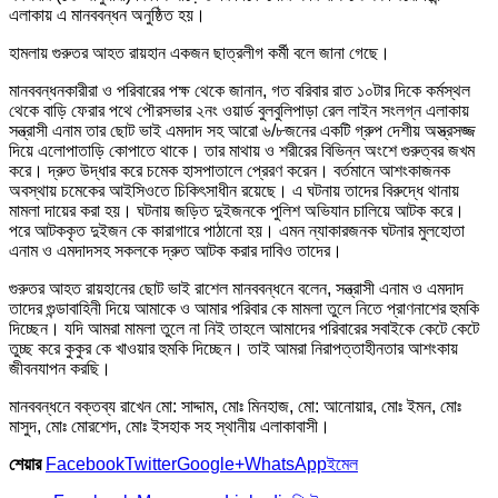
এলাকায় এ মানববন্ধন অনুষ্ঠিত হয়।
হামলায় গুরুতর আহত রায়হান একজন ছাত্রলীগ কর্মী বলে জানা গেছে।
মানববন্ধনকারীরা ও পরিবারের পক্ষ থেকে জানান, গত বরিবার রাত ১০টার দিকে কর্মস্থল
থেকে বাড়ি ফেরার পথে পৌরসভার ২নং ওয়ার্ড বুলবুলিপাড়া রেল লাইন সংলগ্ন এলাকায়
সন্ত্রাসী এনাম তার ছোট ভাই এমদাদ সহ আরো ৬/৮জনের একটি গ্রুপ দেশীয় অস্ত্রসজ্জ
দিয়ে এলোপাতাড়ি কোপাতে থাকে। তার মাথায় ও শরীরের বিভিন্ন অংশে গুরুত্বর জখম
করে। দ্রুত উদ্ধার করে চমেক হাসপাতালে প্রেরণ করেন। বর্তমানে আশংকাজনক
অবস্থায় চমেকের আইসিওতে চিকিৎসাধীন রয়েছে। এ ঘটনায় তাদের বিরুদ্ধে থানায়
মামলা দায়ের করা হয়। ঘটনায় জড়িত দুইজনকে পুলিশ অভিযান চালিয়ে আটক করে।
পরে আটককৃত দুইজন কে কারাগারে পাঠানো হয়। এমন ন্যাকারজনক ঘটনার মুলহোতা
এনাম ও এমদাদসহ সকলকে দ্রুত আটক করার দাবিও তাদের।
গুরুতর আহত রায়হানের ছোট ভাই রাশেল মানববন্ধনে বলেন, সন্ত্রাসী এনাম ও এমদাদ
তাদের গুন্ডাবাহিনী দিয়ে আমাকে ও আমার পরিবার কে মামলা তুলে নিতে প্রাণনাশের হুমকি
দিচ্ছেন। যদি আমরা মামলা তুলে না নিই তাহলে আমাদের পরিবারের সবাইকে কেটে কেটে
তুচ্ছ করে কুকুর কে খাওয়ার হুমকি দিচ্ছেন। তাই আমরা নিরাপত্তাহীনতার আশংকায়
জীবনযাপন করছি।
মানববন্ধনে বক্তব্য রাখেন মো: সাদ্দাম, মোঃ মিনহাজ, মো: আনোয়ার, মোঃ ইমন, মোঃ
মাসুদ, মোঃ মোরশেদ, মোঃ ইসহাক সহ স্থানীয় এলাকাবাসী।
শেয়ার
Facebook
Twitter
Google+
WhatsApp
ইমেল