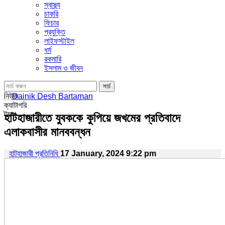
স্বাস্থ্য
চাকরি
ফিচার
প্রযুক্তি
লাইফস্টাইল
ধর্ম
রকমারি
ইসলাম ও জীবন
নিউজ
ক্যাটাগরি
ট্যাগ
হাটহাজারীতে যুবককে কুপিয়ে জখমের প্রতিবাদে
এলাকবাসীর মানববন্ধন
হাটহাজারী প্রতিনিধি
17 January, 2024 9:22 pm