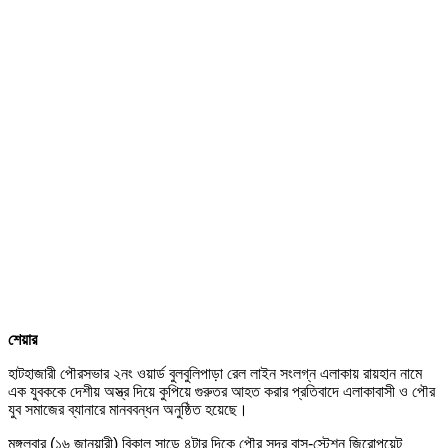
শেয়ার
হাটহাজারী পৌরসভার ২নং ওয়ার্ড বুলবুলিপাড়া রেল লাইন সংলগ্ন এলাকায় রায়হান নামে
এক যুবককে দেশীয় অস্ত্র দিয়ে কুপিয়ে গুরুতর আহত করার প্রতিবাদে এলাকাবাসী ও পৌর
যুব সমাজের ব্যানারে মানববন্ধন অনুষ্ঠিত হয়েছে।
মঙ্গলবার (১৬ জানুয়ারী) বিকাল সাড়ে ৪টার দিকে পৌর সদর বাস-স্টেশন জিরোপয়েন্ট