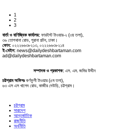
1
2
3
বার্তা ও বাণিজ্যিক কার্যালয়:
ফারইস্ট টাওয়ার-২ (৩য় তলা),
৩৬ তোপখানা রোড, পুরানা পল্টন, ঢাকা।
ফোন:
০২২২৬৬৩৮২১৩, ০২২২৬৬৩৮২১৪
ই-মেইল:
news@dailydeshbartaman.com
ad@dailydeshbartaman.com
সম্পাদক ও প্রকাশক:
এস. এম. জমির উদ্দীন
চট্টগ্রাম অফিসঃ
কর্ণফুলী টাওয়ার (৫ম তলা),
৬৩ এস এস খালেদ রোড, কাজীর দেউড়ি, চট্টগ্রাম।
চট্টগ্রাম
সারাদেশ
আন্তর্জাতিক
রাজনীতি
অর্থনীতি