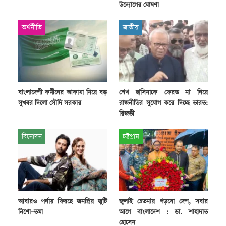
উদ্যোগের ঘোষণা
অর্থনীতি
জাতীয়
বাংলাদেশী কর্মীদের আকামা নিয়ে বড়
শেখ হাসিনাকে ফেরত না দিয়ে
সুখবর দিলো সৌদি সরকার
রাজনীতির সুযোগ করে দিচ্ছে ভারত:
রিজভী
বিনোদন
চট্টগ্রাম
আবারও পর্দায় ফিরছে জনপ্রিয় জুটি
জুলাই চেতনায় গড়বো দেশ, সবার
নিশো–তমা
আগে বাংলাদেশ : ডা. শাহাদাত
হোসেন