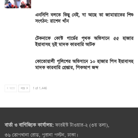
এনসিপি বলতে কিছু নেই, যা আছে তা জামায়াতের শিশু
সংগঠন: রাশেদ খাঁন
টেকনাফে কোস্ট গার্ডের পৃথক অভিযানে ৫৫ হাজার
ইয়াবাসহ দুই মাদক কারবারি আটক
কোতোয়ালী পুলিশের অভিযানে ১০ হাজার পিস ইয়াবাসহ
মাদক কারবারি গ্রেপ্তার, পিকআপ জব্দ
আগে
পরে
1 of 1,446
বার্তা ও বাণিজ্যিক কার্যালয়:
ফারইস্ট টাওয়ার-২ (৩য় তলা),
৩৬ তোপখানা রোড, পুরানা পল্টন, ঢাকা।