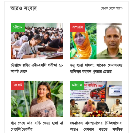
আরও সংবাদ
লেখক থেকে আরও
চট্টগ্রাম
অপরাধ
চট্টগ্রামে স্থগিত এইচএসসি পরীক্ষা ২০
তনু হত্যা মামলা: সাবেক সেনাসদস্য
আগস্ট থেকে
হাফিজুর রহমান পুনরায় গ্রেপ্তার
সিলেট
চট্টগ্রাম
গান শেষে আর বাড়ি ফেরা হলো না
জেনারেল হাসপাতালের চিকিৎসাসেবা
পেহেলি ভৈরবীর
আরও বেগবান করতে সমন্বিত