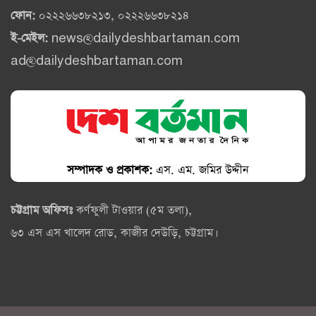
ফোন:
০২২২৬৬৩৮২১৩, ০২২২৬৬৩৮২১৪
ই-মেইল:
news@dailydeshbartaman.com
ad@dailydeshbartaman.com
সম্পাদক ও প্রকাশক:
এস. এম. জমির উদ্দীন
চট্টগ্রাম অফিসঃ
কর্ণফুলী টাওয়ার (৫ম তলা),
৬৩ এস এস খালেদ রোড, কাজীর দেউড়ি, চট্টগ্রাম।