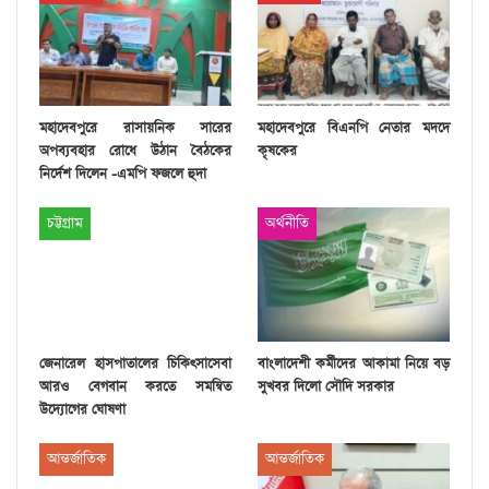
মহাদেবপুরে রাসায়নিক সারের
মহাদেবপুরে বিএনপি নেতার মদদে
অপব্যবহার রোধে উঠান বৈঠকের
কৃষকের
নির্দেশ দিলেন -এমপি ফজলে হুদা
চট্টগ্রাম
অর্থনীতি
জেনারেল হাসপাতালের চিকিৎসাসেবা
বাংলাদেশী কর্মীদের আকামা নিয়ে বড়
আরও বেগবান করতে সমন্বিত
সুখবর দিলো সৌদি সরকার
উদ্যোগের ঘোষণা
আন্তর্জাতিক
আন্তর্জাতিক