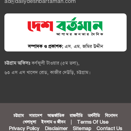
ad@dailydeshbartaman.com
সম্পাদক ও প্রকাশক:
এস. এম. জমির উদ্দীন
চট্টগ্রাম অফিসঃ
কর্ণফুলী টাওয়ার (৫ম তলা),
৬৩ এস এস খালেদ রোড, কাজীর দেউড়ি, চট্টগ্রাম।
চট্টগ্রাম
সারাদেশ
আন্তর্জাতিক
রাজনীতি
অর্থনীতি
বিনোদন
খেলাধুলা
ইসলাম ও জীবন
|
Terms Of Use
Privacy Policy
Disclaimer
Sitemap
Contact Us