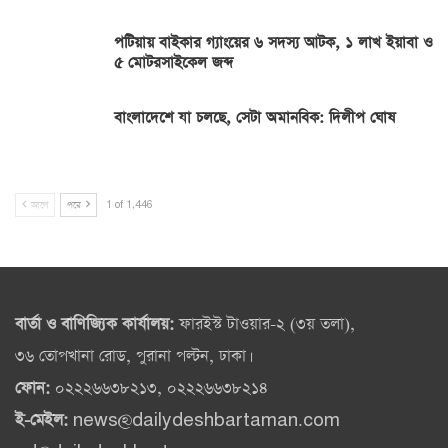
পটিয়ায় বাইকার গ্যাংয়ের ৬ সদস্য আটক, ১ লাখ ইয়াবা ও
৫ মোটরসাইকেল জব্দ
বাংলাদেশে যা চলছে, সেটা অমানবিক: দিলীপ ঘোষ
আগে
পরে
1 of 1,446
বার্তা ও বাণিজ্যিক কার্যালয়:
ফারইস্ট টাওয়ার-২ (৩য় তলা),
৩৬ তোপখানা রোড, পুরানা পল্টন, ঢাকা।
ফোন:
০২২২৬৬৩৮২১৩, ০২২২৬৬৩৮২১৪
ই-মেইল:
news@dailydeshbartaman.com