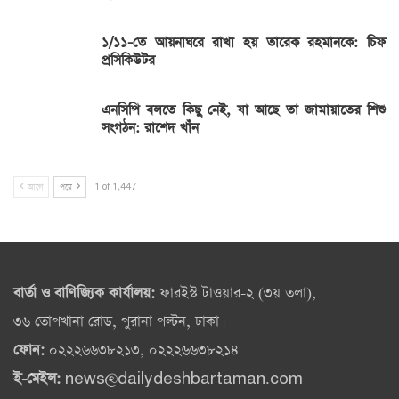
১/১১-তে আয়নাঘরে রাখা হয় তারেক রহমানকে: চিফ
প্রসিকিউটর
এনসিপি বলতে কিছু নেই, যা আছে তা জামায়াতের শিশু
সংগঠন: রাশেদ খাঁন
আগে
পরে
1 of 1,447
বার্তা ও বাণিজ্যিক কার্যালয়:
ফারইস্ট টাওয়ার-২ (৩য় তলা),
৩৬ তোপখানা রোড, পুরানা পল্টন, ঢাকা।
ফোন:
০২২২৬৬৩৮২১৩, ০২২২৬৬৩৮২১৪
ই-মেইল:
news@dailydeshbartaman.com