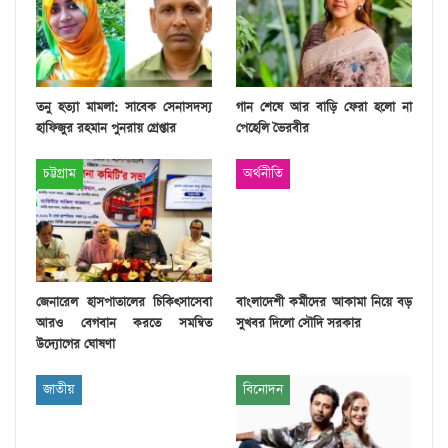
তনু হত্যা মামলা: সাবেক সেনাসদস্য
গান শেষে আর বাড়ি ফেরা হলো না
হাফিজুর রহমান পুনরায় গ্রেপ্তার
পেহেলি ভৈরবীর
চট্টগ্রাম
অর্থনীতি
জেনারেল হাসপাতালের চিকিৎসাসেবা
বাংলাদেশী কর্মীদের আকামা নিয়ে বড়
আরও বেগবান করতে সমন্বিত
সুখবর দিলো সৌদি সরকার
উদ্যোগের ঘোষণা
জাতীয়
বিনোদন