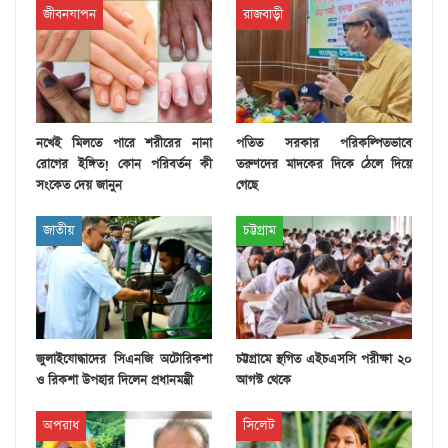
জীবনযাপন
রাজবাড়ী
নখেই মিলতে পারে শরীরের নানা
পতিত সরকার পরিকল্পিতভাবে
রোগের ইঙ্গিত! কোন পরিবর্তন কী
তরুণদের মাদকের দিকে ঠেলে দিয়ে
সংকেত দেয় জানুন
গেছে
জাতীয়
চট্টগ্রাম
জুলাইযোদ্ধাদের সিএনজি অটোরিকশা
চট্টগ্রামে স্থগিত এইচএসসি পরীক্ষা ২০
ও রিকশা উপহার দিলেন প্রধানমন্ত্রী
আগস্ট থেকে
অপরাধ
সিলেট