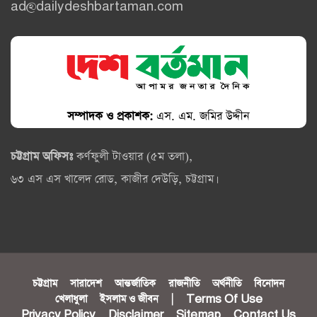
ad@dailydeshbartaman.com
সম্পাদক ও প্রকাশক:
এস. এম. জমির উদ্দীন
চট্টগ্রাম অফিসঃ
কর্ণফুলী টাওয়ার (৫ম তলা),
৬৩ এস এস খালেদ রোড, কাজীর দেউড়ি, চট্টগ্রাম।
চট্টগ্রাম
সারাদেশ
আন্তর্জাতিক
রাজনীতি
অর্থনীতি
বিনোদন
খেলাধুলা
ইসলাম ও জীবন
|
Terms Of Use
Privacy Policy
Disclaimer
Sitemap
Contact Us