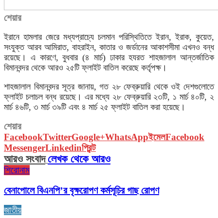
শেয়ার
ইরানে হামলার জেরে মধ্যপ্রাচ্যে চলমান পরিস্থিতিতে ইরান, ইরাক, কুয়েত,
সংযুক্ত আরব আমিরাত, বাহরাইন, কাতার ও জর্ডানের আকাশসীমা এখনও বন্ধ
রয়েছে। এ কারণে, বুধবার (৪ মার্চ) ঢাকার হযরত শাহজালাল আন্তর্জাতিক
বিমানবন্দর থেকে আরও ২৫টি ফ্লাইট বাতিল করেছে কর্তৃপক্ষ।
শাহজালাল বিমানবন্দর সূত্র জানায়, গত ২৮ ফেব্রুয়ারি থেকে ওই দেশগুলোতে
ফ্লাইট চলাচল বন্ধ রয়েছে। এর মধ্যে ২৮ ফেব্রুয়ারি ২৩টি, ১ মার্চ ৪০টি, ২
মার্চ ৪৬টি, ৩ মার্চ ৩৯টি এবং ৪ মার্চ ২৫ ফ্লাইট বাতিল করা হয়েছে।
শেয়ার
Facebook
Twitter
Google+
WhatsApp
ইমেল
Facebook
Messenger
Linkedin
প্রিন্ট
আরও সংবাদ
লেখক থেকে আরও
শিরোনাম
বেনাপোলে বিএনপি’র বৃক্ষরোপণ কর্মসূচির গাছ রোপণ
জাতীয়