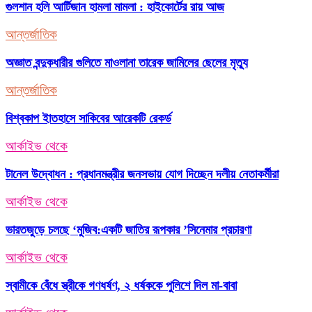
গুলশান হলি আর্টিজান হামলা মামলা : হাইকোর্টের রায় আজ
আন্তর্জাতিক
অজ্ঞাত বন্দুকধারীর গুলিতে মাওলানা তারেক জামিলের ছেলের মৃত্যু
আন্তর্জাতিক
বিশ্বকাপ ইাতহাসে সাকিবের আরেকটি রেকর্ড
আর্কাইভ থেকে
টানেল উদ্বোধন : প্রধানমন্ত্রীর জনসভায় যোগ দিচ্ছেন দলীয় নেতাকর্মীরা
আর্কাইভ থেকে
ভারতজুড়ে চলছে ‘মুজিব:একটি জাতির রূপকার ’সিনেমার প্রচারণা
আর্কাইভ থেকে
স্বামীকে বেঁধে স্ত্রীকে গণধর্ষণ, ২ ধর্ষককে পুলিশে দিল মা-বাবা