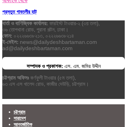
আর্কাইভ থেকে
প্রস্তুত গাবতলীর হাট
বার্তা ও বাণিজ্যিক কার্যালয়:
ফারইস্ট টাওয়ার-২ (৩য় তলা),
৩৬ তোপখানা রোড, পুরানা পল্টন, ঢাকা।
ফোন:
০২২২৬৬৩৮২১৩, ০২২২৬৬৩৮২১৪
ই-মেইল:
news@dailydeshbartaman.com
ad@dailydeshbartaman.com
সম্পাদক ও প্রকাশক:
এস. এম. জমির উদ্দীন
চট্টগ্রাম অফিসঃ
কর্ণফুলী টাওয়ার (৫ম তলা),
৬৩ এস এস খালেদ রোড, কাজীর দেউড়ি, চট্টগ্রাম।
চট্টগ্রাম
সারাদেশ
আন্তর্জাতিক