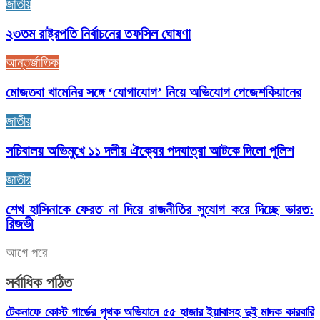
জাতীয়
২৩তম রাষ্ট্রপতি নির্বাচনের তফসিল ঘোষণা
আন্তর্জাতিক
মোজতবা খামেনির সঙ্গে ‘যোগাযোগ’ নিয়ে অভিযোগ পেজেশকিয়ানের
জাতীয়
সচিবালয় অভিমুখে ১১ দলীয় ঐক্যের পদযাত্রা আটকে দিলো পুলিশ
জাতীয়
শেখ হাসিনাকে ফেরত না দিয়ে রাজনীতির সুযোগ করে দিচ্ছে ভারত:
রিজভী
আগে
পরে
সর্বাধিক পঠিত
টেকনাফে কোস্ট গার্ডের পৃথক অভিযানে ৫৫ হাজার ইয়াবাসহ দুই মাদক কারবারি