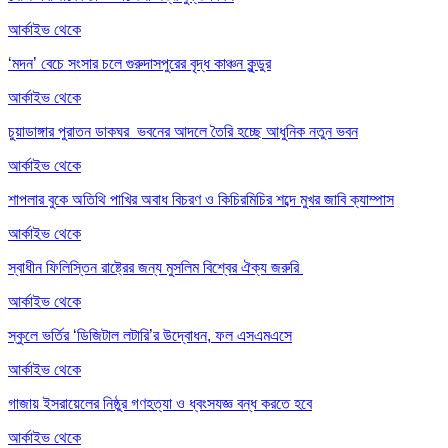
আর্কাইভ থেকে
‘মদন’ বেচে সংসার চলে গুরুদাসপুরের বৃদ্ধ কাঞ্চন কুন্ডুর
আর্কাইভ থেকে
চুয়াডাঙ্গার পুরাতন ডাকঘর ভবনের আদলে তৈরি হচ্ছে আধুনিক নতুন ভবন
আর্কাইভ থেকে
শাপলার বুকে অতিথি পাখির অবাধ বিচরণ ও কিচিরমিচির শব্দে মুখর জাবি ক্যাম্পাস
আর্কাইভ থেকে
স্বাধীন ফিলিস্তিন রাষ্ট্রের জন্য মুসলিম বিশ্বের ঐক্য জরুরি
আর্কাইভ থেকে
স্কুলে ভর্তির ‘ডিজিটাল লটারি’র উদ্বোধন, ফল এসএমএসে
আর্কাইভ থেকে
গাজায় ইসরায়েলের নিষ্ঠুর গণহত্যা ও ধ্বংসযজ্ঞ বন্ধ করতে হবে
আর্কাইভ থেকে