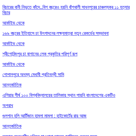
বিচারের বানী নিভৃতে কাঁদে..বিশ বছরেও হয়নি বাঁশখালী সাধনপুরের চাঞ্চল্যকর ১১ হত্যার
বিচার
আর্কাইভ থেকে
১৬৯ বছরের ইতিহাসে চা উৎপাদনের লক্ষ্যমাত্রা নতুন রেকর্ডের সম্ভাবনা
আর্কাইভ থেকে
শ্রীগোবিন্দপুর চা বাগানের লেক প্রকৃতির পরিপূর্ণ রূপ
আর্কাইভ থেকে
গোপালপুরে অদম্য মেধাবী প্রতিবন্ধী সামি
আন্তর্জাতিক
এশিয়ার শীর্ষ ১০০ বিশ্ববিদ্যালয়ের তালিকায় স্থান পায়নি বাংলাদেশের একটিও
অপরাধ
গুলশান হলি আর্টিজান হামলা মামলা : হাইকোর্টের রায় আজ
আন্তর্জাতিক