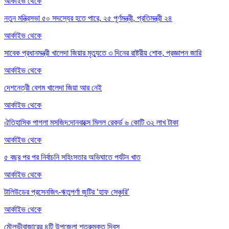
আর্কাইভ থেকে
নতুন মন্ত্রিসভা ৫০ সদস্যের হতে পারে, ২৫ পূর্ণমন্ত্রী, প্রতিমন্ত্রী ২৪
আর্কাইভ থেকে
সাবেক প্রধানমন্ত্রী খালেদা জিয়ার মৃত্যুতে ৩ দিনের রাষ্ট্রীয় শোক, প্রজ্ঞাপন জারি
আর্কাইভ থেকে
দেশনেত্রী বেগম খালেদা জিয়া আর নেই
আর্কাইভ থেকে
ঐতিহাসিক পাগলা মসজিদ:দানবাক্সে মিলল রেকর্ড ৬ কোটি ৩২ লাখ টাকা
আর্কাইভ থেকে
৫ বছর পর পর নির্বাচনি সহিংসতার অভিঘাতে পর্যটন খাত
আর্কাইভ থেকে
টালিউডের প্রসেনজিৎ-ঋতুপর্ণা জুটির ‘হাফ সেঞ্চুরি’
আর্কাইভ থেকে
মৌলভীবাজারের ৪টি উপজেলা শত্রুমুক্ত দিবস