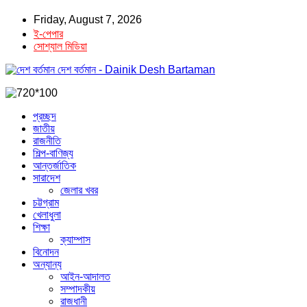
Friday, August 7, 2026
ই-পেপার
সোশ্যাল মিডিয়া
দেশ বর্তমান - Dainik Desh Bartaman
প্রচ্ছদ
জাতীয়
রাজনীতি
শিল্প-বাণিজ্য
আন্তর্জাতিক
সারাদেশ
জেলার খবর
চট্টগ্রাম
খেলাধুলা
শিক্ষা
ক্যাম্পাস
বিনোদন
অন্যান্য
আইন-আদালত
সম্পাদকীয়
রাজধানী