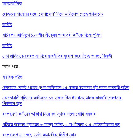
আন্তর্জাতিক
মোজতবা খামেনির সঙ্গে ‘যোগাযোগ’ নিয়ে অভিযোগ পেজেশকিয়ানের
জাতীয়
সচিবালয় অভিমুখে ১১ দলীয় ঐক্যের পদযাত্রা আটকে দিলো পুলিশ
জাতীয়
শেখ হাসিনাকে ফেরত না দিয়ে রাজনীতির সুযোগ করে দিচ্ছে ভারত: রিজভী
আগে
পরে
সর্বাধিক পঠিত
টেকনাফে কোস্ট গার্ডের পৃথক অভিযানে ৫৫ হাজার ইয়াবাসহ দুই মাদক কারবারি আটক
কোতোয়ালী পুলিশের অভিযানে ১০ হাজার পিস ইয়াবাসহ মাদক কারবারি গ্রেপ্তার,
পিকআপ জব্দ
বাংলাদেশী কর্মীদের আকামা নিয়ে বড় সুখবর দিলো সৌদি সরকার
পটিয়ায় বাইকার গ্যাংয়ের ৬ সদস্য আটক, ১ লাখ ইয়াবা ও ৫ মোটরসাইকেল জব্দ
বাংলাদেশে যা চলছে, সেটা অমানবিক: দিলীপ ঘোষ