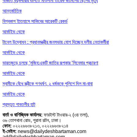
অজ্ঞাত বন্দুকধারীর গুলিতে মাওলানা তারেক জামিলের ছেলের মৃত্যু
আন্তর্জাতিক
বিশ্বকাপ ইাতহাসে সাকিবের আরেকটি রেকর্ড
আর্কাইভ থেকে
টানেল উদ্বোধন : প্রধানমন্ত্রীর জনসভায় যোগ দিচ্ছেন দলীয় নেতাকর্মীরা
আর্কাইভ থেকে
ভারতজুড়ে চলছে ‘মুজিব:একটি জাতির রূপকার ’সিনেমার প্রচারণা
আর্কাইভ থেকে
স্বামীকে বেঁধে স্ত্রীকে গণধর্ষণ, ২ ধর্ষককে পুলিশে দিল মা-বাবা
আর্কাইভ থেকে
প্রস্তুত গাবতলীর হাট
বার্তা ও বাণিজ্যিক কার্যালয়:
ফারইস্ট টাওয়ার-২ (৩য় তলা),
৩৬ তোপখানা রোড, পুরানা পল্টন, ঢাকা।
ফোন:
০২২২৬৬৩৮২১৩, ০২২২৬৬৩৮২১৪
ই-মেইল:
news@dailydeshbartaman.com
ad@dailydeshbartaman.com