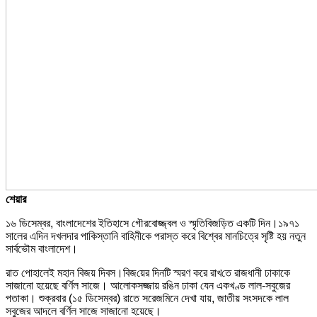
শেয়ার
১৬ ডিসেম্বর, বাংলাদেশের ইতিহাসে গৌরবোজ্জ্বল ও স্মৃতিবিজড়িত একটি দিন।১৯৭১
সালের এদিন দখলদার পাকিস্তানি বাহিনীকে পরাস্ত করে বিশ্বের মানচিত্রে সৃষ্টি হয় নতুন
সার্বভৌম বাংলাদেশ।
রাত পোহালেই মহান বিজয় দিবস।বিজ‌য়ের দিন‌টি স্মরণ করে রাখ‌তে রাজধানী ঢাকাকে
সাজানো হয়েছে বর্ণিল সাজে। আলোকসজ্জায় র‌ঙিন ঢাকা যেন একখণ্ড লাল-সবুজের
পতাকা। শুক্রবার (১৫ ডিসেম্বর) রাতে সরেজমিনে দেখা যায়, জাতীয় সংসদকে লাল
সবুজের আদলে বর্ণিল সাজে সাজানো হয়েছে।