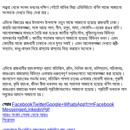
সন্ধ্যা থেকে সংসদ ভবনের দক্ষিণ গেইটে মানিক মিয়া এভিনিউতে বর্ণিল সাজে সাজানো
সংসদকে দেখতে ভিড় দেখা যায়।
এদিকে বিজয়ের বছর উদযাপন উপলক্ষে নতুন সাজে সাজানো হয়েছে রাজধানী ঢাকা।
বাহারি আলোকসজ্জা, সঙ্গে আছে লাল, নীল, হলুদ, সাদা, সোনালি—হরেক রঙের বাতি।
আলোকসজ্জার মাধ্য‌মে তৈরি করা হ‌য়ে‌ছে জাতীয় স্মৃ‌তি‌সৌধ, মু‌ক্তি‌যু‌দ্ধের বি‌ভিন্ন
ভাস্কর্যের প্রতীকী। জাতীয় পতাকার আদ‌লে সাজানো হয়েছে বিভিন্ন ভবন। এমন
মোহনীয় সাজে রাজধানী ঢাকাকে দেখে মুগ্ধ সবাই। এমন আলোকসজ্জা দেখতে স্ত্রী-
সন্তান, বন্ধু-বান্ধব নিয়ে রাস্তায় রাস্তায় ভিড় করছেন অনেকে।
এদিকে রাজধানীর ব্যাংকপাড়া খ্যাত মতিঝিল, পল্টন, দৈ‌নিক বাংলা, গুলিস্তান, সচিবালয়,
কারওয়ান বাজারসহ বিভিন্ন এলাকার গুরুত্বপূর্ণ ভবনগুলোতে আলোকসজ্জা করা হয়েছে।
বাংলাদেশ ব্যাংকের গভর্নর ভবন, মতিঝিল শাপলা চত্বর এলাকার সোনালী ব্যাংক, পূবালী
ব্যাংক, কৃষি ব্যাংক, জীবন বীমা ভবনসহ বড় বড় স্থাপনা সাজানো হয়েছে বর্ণিল সাজে।
কারওয়ান বাজারের সকল সরকারি প্রতিষ্ঠানগুলোও সাজানো হয়েছে। প্রতিটি ভবনকে লাল
সবুজের আদলে সাজানো হয়।
শেয়ার
Facebook
Twitter
Google+
WhatsApp
ইমেল
Facebook
Messenger
Linkedin
প্রিন্ট
আরও সংবাদ
লেখক থেকে আরও
শিরোনাম
বেনাপোলে বিএনপি’র বৃক্ষরোপণ কর্মসূচির গাছ রোপণ