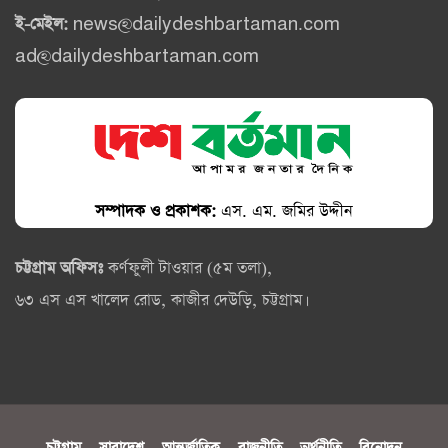
ই-মেইল:
news@dailydeshbartaman.com
ad@dailydeshbartaman.com
সম্পাদক ও প্রকাশক:
এস. এম. জমির উদ্দীন
চট্টগ্রাম অফিসঃ
কর্ণফুলী টাওয়ার (৫ম তলা),
৬৩ এস এস খালেদ রোড, কাজীর দেউড়ি, চট্টগ্রাম।