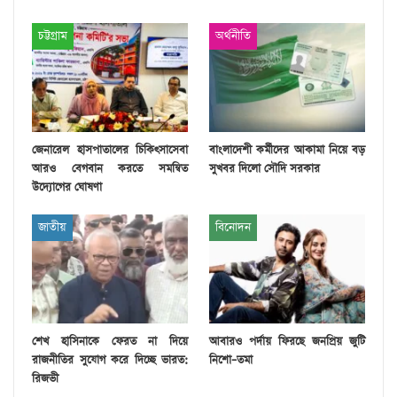
চট্টগ্রাম
অর্থনীতি
জেনারেল হাসপাতালের চিকিৎসাসেবা
বাংলাদেশী কর্মীদের আকামা নিয়ে বড়
আরও বেগবান করতে সমন্বিত
সুখবর দিলো সৌদি সরকার
উদ্যোগের ঘোষণা
জাতীয়
বিনোদন
শেখ হাসিনাকে ফেরত না দিয়ে
আবারও পর্দায় ফিরছে জনপ্রিয় জুটি
রাজনীতির সুযোগ করে দিচ্ছে ভারত:
নিশো–তমা
রিজভী