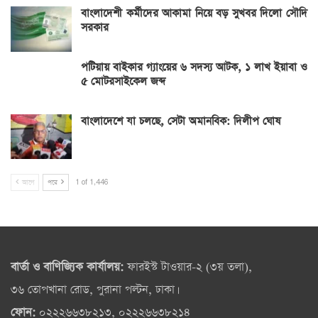
বাংলাদেশী কর্মীদের আকামা নিয়ে বড় সুখবর দিলো সৌদি
সরকার
পটিয়ায় বাইকার গ্যাংয়ের ৬ সদস্য আটক, ১ লাখ ইয়াবা ও
৫ মোটরসাইকেল জব্দ
বাংলাদেশে যা চলছে, সেটা অমানবিক: দিলীপ ঘোষ
আগে
পরে
1 of 1,446
বার্তা ও বাণিজ্যিক কার্যালয়:
ফারইস্ট টাওয়ার-২ (৩য় তলা),
৩৬ তোপখানা রোড, পুরানা পল্টন, ঢাকা।
ফোন:
০২২২৬৬৩৮২১৩, ০২২২৬৬৩৮২১৪