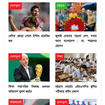
খেলাধুলা
চট্টগ্রাম
মেসির জোড়া গোলে ইন্টার মায়ামির
জুলাই চেতনায় গড়বো দেশ, সবার
জয়
আগে বাংলাদেশ : ডা. শাহাদাত
হোসেন
খেলাধুলা
শিক্ষা
ফিফা সভাপতির বিরুদ্ধে গুরুতর
চট্টগ্রাম বোর্ডের এইচএসসির স্থগিত
অভিযোগ তুলল জর্ডান
পরীক্ষার রুটিন প্রকাশ
সারাবাংলা
খেলাধুলা