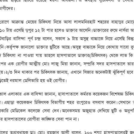
রতত্র ছড়িয়ে ছিটিয়ে রয়েছে ময়লা আবজর্না। এ অবস্থায় সুচিকিৎসা ও সেবার
সাবেক প্রধানমন্ত্রী খালেদা
জিয়ার মৃত্যুতে ৩ দিনের রাষ্ট্রীয়
োগীদের।
শোক, প্রজ্ঞাপন জারি
টি
 রোগে আক্রান্ত মেয়ের চিকিৎসা নিতে আসা লালমনিরহাট শহরের বাহাদুর মোড়ে
ার
আর্কাইভ থেকে
০ টায় এসেছি দুপুর ১২ টা পার হলেও ডাক্তার আসেনি। ডাক্তারের রুমে নার্সরা 
দেশনেত্রী বেগম খালেদা জিয়া
ির বাসিন্দা পূর্ণ চন্দ্র বলেন, সকাল ৯ টায় অসুস্থ বাচ্চাকে নিয়ে এসেছি কিন্ত
আর নেই
ি। কর্তৃপক্ষ জানালো ডাক্তার ছুটিতে আছে। অসুস্থ বাচ্চাকে নিয়ে কোথায় যাবো ব
 চিকিৎসা না পাওয়া যায় তাহলে হাসপাতালে ডাক্তার(চিকিৎসক) থেকে লাভ কি ব
, ২
আর্কাইভ থেকে
অপর এক রোগীর আত্মীয় মোঃ লাজু মিয়া জানান, সম্প্রতি সদর হাসপাতালে তার 
ঐতিহাসিক পাগলা
হয়। ২/৩ দিন থাকার পর চিকিৎসক জানায়, এখানে সিজার অনেকটাই ঝুঁকিপূর্ণ হবে
মসজিদ:দানবাক্সে মিলল রেকর্ড
ড়িতেই নরমাল ডেলিভারি হয় ওই রোগীর।
৬ কোটি ৩২ লাখ টাকা
পাতাল এলাকার এক বাসিন্দা জানান, হাসাপাতালে কর্মরত কয়েকজন বিশেষজ্ঞ চিক
আর্কাইভ থেকে
েখেন। এছাড়া কয়েকজন চিকিৎসক বিভাগীয় শহর রংপুরেও বসবাস করেন। সেখানে তা
৫ বছর পর পর নির্বাচনি
সরকারি মেডিকেল কলেজে সেবা দেন। অনেকসময় অজুহাত দেখিয়ে ছুটি ও অনুপস্
সহিংসতার অভিঘাতে পর্যটন
 হাসপাতালের রোগীরা কাঙ্ক্ষিত সেবা পান না।
খাত
লের তত্ত্বাবধায়ক ডাঃ মোঃ রমজান আলী বলেন, ১০০ শয্যা হাসপাতালেরই 