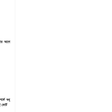
বার আগে
র্কে শুধু
 কোর্ট