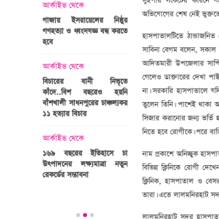
সুইপার সংকটের কারনে যত্
্রী খালেদা
আর্কাইভ থেকে
ের রাষ্ট্রীয়
অভিযোগের শেষ নেই ভুক্তভ
আর্কাইভ থেকে
গাজায় ইসরায়েলের নিষ্ঠুর
ি
গণহত্যা ও ধ্বংসযজ্ঞ বন্ধ করতে
ভারতজুড়ে চলছে ‘মুজিব:এক
হাসপাতালটিতে ঠান্ডাজনিত
হবে
জাতির রূপকার ’সিনেম
সাবিনা বেগম বলেন, সকাল ১
প্রচারণা
ালেদা জিয়া
আদিতমারী উপজেলার সাপ্টিবাড়
আর্কাইভ থেকে
গেলেও ডাক্তারের দেখা পাইন
আর্কাইভ থেকে
বিচারের বানী নিভৃতে
না। সরকারি হাসপাতালে যদি
কাঁদে..বিশ বছরেও হয়নি
স্বামীকে বেঁধে স্ত্রীকে গণধর্ষণ
বাঁশখালী সাধনপুরের চাঞ্চল্যকর
ধর্ষককে পুলিশে দিল মা-বাবা
তুলেন তিনি। পাশেই থাকা 
পাগলা
১১ হত্যার বিচার
সিজার করানোর জন্য ভর্তি 
িলল রেকর্ড
আর্কাইভ থেকে
নিতে হবে রোগীকে। পরে বা
কা
আর্কাইভ থেকে
প্রস্তুত গাবতলীর হাট
১৬৯ বছরের ইতিহাসে চা
নাম প্রকাশে অনিচ্ছুক হাস
উৎপাদনের লক্ষ্যমাত্রা নতুন
বিভিন্ন ক্লিনিকে রোগী দ
ির্বাচনি
রেকর্ডের সম্ভাবনা
ক্লিনিক, হাসপাতাল ও বে
তে পর্যটন
তারা। এতে লালমনিরহাট সদর
লালমনিরহাট সদর হাসপাতা