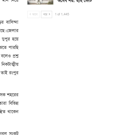
 মান নিয়ে
অবৈধ নয়: হাই কোর্ট
আগে
পরে
1 of 1,445
র বাসিন্দা
আছে। জেলার
ু দুপুর হয়ে
ুঝতে পারছি
লেও প্রশ্ন
নিকটাত্মীয়
 তাই রংপুর
িৎসক শহরের
রা বিভিন্ন
থিত থাকেন
জনবল সংকট