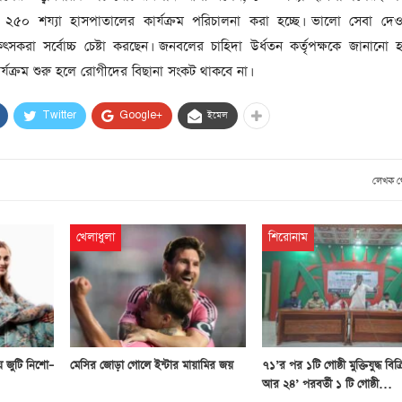
৫০ শয্যা হাসপাতালের কার্যক্রম পরিচালনা করা হচ্ছে। ভালো সেবা দেওয়ার
িৎসকরা সর্বোচ্চ চেষ্টা করছেন। জনবলের চাহিদা উর্ধতন কর্তৃপক্ষকে জানানো
্যক্রম শুরু হলে রোগীদের বিছানা সংকট থাকবে না।
Twitter
Google+
ইমেল
লেখক 
খেলাধুলা
শিরোনাম
য় জুটি নিশো–
মেসির জোড়া গোলে ইন্টার মায়ামির জয়
৭১’র পর ১টি গোষ্ঠী মুক্তিযুদ্ধ বিক
আর ২৪’ পরবর্তী ১ টি গোষ্ঠী…