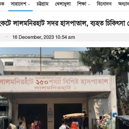
তিক
সারাদেশ
চট্টগ্রাম
খেলাধুলা
শিক্ষা
বিনোদন
অন্যান
কটে লালমনিরহাট সদর হাসপাতাল, ব্যহত চিকিৎসা 
16 December, 2023 10:54 am
আন্তর্জাতিক
েক
এক দিনে ৪০ হিজবুল্লাহ
যোদ্ধাকে হত্যার দাবি
ইসরায়েলের
আর্কাইভ থেকে
বী
অন্তর্বর্তী সরকারের সময়ের
অধ্যাদেশ সংসদে উপস্থাপন
করা হবে
০০
আর্কাইভ থেকে
ান
প্রধানমন্ত্রীর সঙ্গে সৌদি
রাষ্ট্রদূতের সাক্ষাৎ