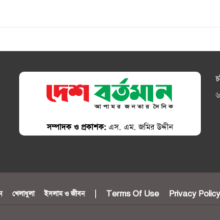
চ
৬
সম্পাদক ও প্রকাশক:
এস. এম. জমির উদ্দীন
ন
খেলাধুলা
ইসলাম ও জীবন
|
Terms Of Use
Privacy Polic