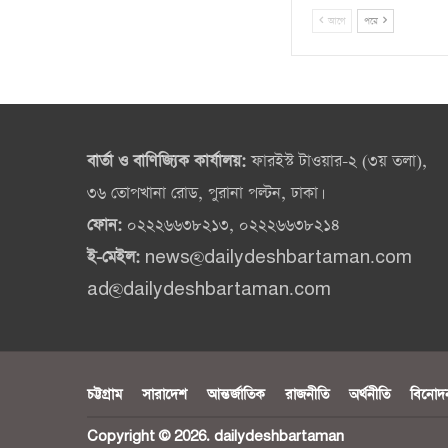
আগে
পরে
বার্তা ও বাণিজ্যিক কার্যালয়:
ফারইস্ট টাওয়ার-২ (৩য় তলা),
৩৬ তোপখানা রোড, পুরানা পল্টন, ঢাকা।
ফোন:
০২২২৬৬৩৮২১৩, ০২২২৬৬৩৮২১৪
ই-মেইল:
news@dailydeshbartaman.com
ad@dailydeshbartaman.com
চট্টগ্রাম
সারাদেশ
আন্তর্জাতিক
রাজনীতি
অর্থনীতি
বিনোদ
Copyright © 2026. dailydeshbartaman