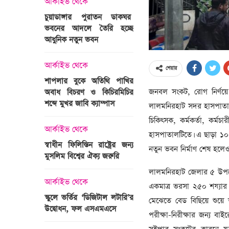
আর্কাইভ থেকে
অপরাধ
চুয়াডাঙ্গার পুরাতন ডাকঘর
ভবনের আদলে তৈরি হচ্ছে
গুলশান হলি আর্টিজান হাম
 তারাবির
আধুনিক নতুন ভবন
মামলা : হাইকোর্টের রায় আ
দ্যুৎ রাখার
ত্রী তারেক
আর্কাইভ থেকে
আন্তর্জাতিক
শেয়ার
শাপলার বুকে অতিথি পাখির
অজ্ঞাত বন্দুকধারীর গুলি
জনবল সংকট, রোগ নির্ণয়ে আধ
অবাধ বিচরণ ও কিচিরমিচির
মাওলানা তারেক জামিল
শব্দে মুখর জাবি ক্যাম্পাস
ছেলের মৃত্যু
লালমনিরহাট সদর হাসপাতাল
ন্ত্রী হলেন
চিকিৎসক, কর্মকর্তা, কর
আর্কাইভ থেকে
আন্তর্জাতিক
হাসপাতালটিতে। এ ছাড়া ১০০
স্বাধীন ফিলিস্তিন রাষ্ট্রের জন্য
বিশ্বকাপ ইাতহাসে সাকিব
নতুন ভবন নির্মাণ শেষ হলেও
মুসলিম বিশ্বের ঐক্য জরুরি
আরেকটি রেকর্ড
সদস্যের হতে
লালমনিরহাট জেলার ৫ উপজেলা
 প্রতিমন্ত্রী
আর্কাইভ থেকে
আর্কাইভ থেকে
একমাত্র ভরসা ২৫০ শয্যার 
স্কুলে ভর্তির ‘ডিজিটাল লটারি’র
টানেল উদ্বোধন : প্রধানমন্ত্
মেঝেতে বেড বিছিয়ে শুয়ে 
উদ্বোধন, ফল এসএমএসে
জনসভায় যোগ দিচ্ছেন দল
পরীক্ষা-নিরীক্ষার জন্য বাই
নেতাকর্মীরা