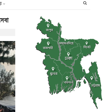
্য
সেবা