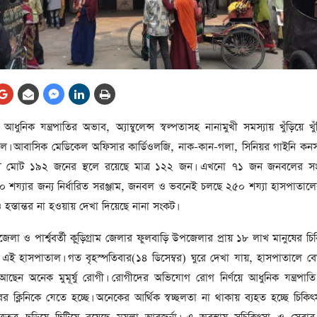
আর্কাইভ থেকে
লা
জ
সেহরি, ইফতার ও তারাবির
সময় নিরবচ্ছিন্ন বিদ্যুৎ রাখার
নির্দেশ: প্রধানমন্ত্রী তারেক
রহমান
তে
ুনিক যন্ত্রপাতির অভাব, অ্যাম্বুলেন্স স্বল্পতাসহ নানামুখী সমস্যায় খুঁড়িয়ে খ
ের
আর্কাইভ থেকে
। আবাসিক মেডিকেল অফিসার কার্ডিওলজি, নাক-কান-গলা, সিনিয়র গাইনি কনসা
দেশের ১১তম প্রধানমন্ত্রী হলেন
্মচারী মোট ১৯২ জনের স্থলে রয়েছে মাত্র ১২২ জন। এখনো ৭১ জন জনবলের স
তারেক রহমান
 শয্যার জন্য নির্ধারিত সরঞ্জাম, জনবল ও ভবনেই চলছে ২৫০ শয্যা হাসপাতালের 
ের
 হস্তান্তর না হওয়ায় দেখা দিয়েছে নানা সংকট।
আর্কাইভ থেকে
নতুন মন্ত্রিসভা ৫০ সদস্যের হতে
 ও পার্শ্ববর্তী কু্ড়িগ্রাম জেলার ফুলবাড়ি উপজেলার প্রায় ১৮ লাখ মানুষের চি
পারে, ২৫ পূর্ণমন্ত্রী, প্রতিমন্ত্রী
এই হাসপাতাল। গত বৃহস্পতিবার(১৪ ডিসেম্বর) ঘুরে দেখা যায়, হাসপাতালে বেড
২৪
রীর
আছেন অনেক মুমূর্ষু রোগী। রোগীদের অভিযোগ রোগ নির্ণয়ে আধুনিক যন্ত্রপাত
ীয়
রের ক্লিনিকে যেতে হচ্ছে। অনেকের আর্থিক স্বচ্ছলতা না থাকায় ব্যহত হচ্ছে চিকি
আর্কাইভ থেকে