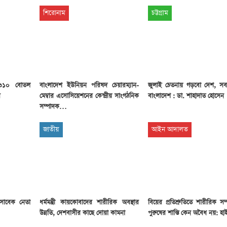
শিরোনাম
চট্টগ্রাম
 ৩১০ বোতল
বাংলাদেশ ইউনিয়ন পরিষদ চেয়ারম্যান-
জুলাই চেতনায় গড়বো দেশ, স
র
মেম্বার এসোসিয়েশনের কেন্দ্রীয় সাংগঠনিক
বাংলাদেশ : ডা. শাহাদাত হোসেন
সম্পাদক…
জাতীয়
আইন আদালত
 সাবেক নেতা
ধর্মমন্ত্রী কায়কোবাদের শারীরিক অবস্থার
বিয়ের প্রতিশ্রুতিতে শারীরিক সম্প
উন্নতি, দেশবাসীর কাছে দোয়া কামনা
পুরুষের শাস্তি কেন অবৈধ নয়: হাই