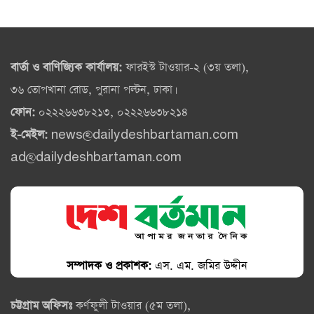
বার্তা ও বাণিজ্যিক কার্যালয়:
ফারইস্ট টাওয়ার-২ (৩য় তলা),
৩৬ তোপখানা রোড, পুরানা পল্টন, ঢাকা।
ফোন:
০২২২৬৬৩৮২১৩, ০২২২৬৬৩৮২১৪
ই-মেইল:
news@dailydeshbartaman.com
ad@dailydeshbartaman.com
সম্পাদক ও প্রকাশক:
এস. এম. জমির উদ্দীন
চট্টগ্রাম অফিসঃ
কর্ণফুলী টাওয়ার (৫ম তলা),