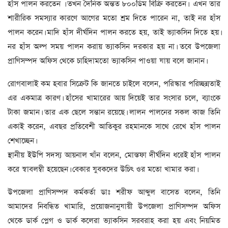
হাঁস পালন করতেন । তখন দৈনিক অন্তত ৮০০ডিম বিক্রি করতেন। এখন তার
শারীরিক সমস্যার কারণে আগের মতো শ্রম দিতে পারেন না, তাই নর হাঁস
পালন করেন। মাদি হাঁস দীর্ঘদিন পালন করতে হয়, তাই ভ্যাকসিন দিতে হয়।
নর হাঁস অল্প সময় পালন করায় ভ্যাকসিন দরকার হয় না। তবে উপজেলা
প্রাণিসম্পদ অফিস থেকে চাহিদামতো ভ্যাকসিন পাওয়া যায় বলে জানান।
রোগবালাই কম হবার সিক্রেট কি জানতে চাইলে বলেন, পরিস্কার পরিচ্ছন্নতাই
এর একমাত্র কারণ। হাঁসের খামারের আয় দিয়েই তার সংসার চলে, ব্যাংকে
টাকা জমান। তার এক ছেলে সন্তান রয়েছে। লালন পালনের সকল কাজ তিনি
একাই করেন, এবছর প্রতিবেশী আতিকুর রহমানকে সাথে রেখে হাঁস পালন
শেখাচ্ছেন।
স্থানীয় ইউপি সদস্য আয়নাল খাঁন বলেন, মোস্তফা দীর্ঘদিন ধরেই হাঁস পালন
করে স্বাবলম্বী হয়েছেন। বেকার যুবকদের উচিৎ ওর মতো খামার করা।
উপজেলা প্রাণিসম্পদ কর্মকর্তা ডাঃ শরীফ আব্দুল বাসেত বলেন, তিনি
আমাদের নিবন্ধিত খামারি, প্রয়োজনানুযায়ী উপজেলা প্রাণিসম্পদ অফিস
থেকে ডার্ক প্লেগ ও ডার্ক কলেরা ভ্যাকসিন সরবরাহ করা হয় এবং নিয়মিত