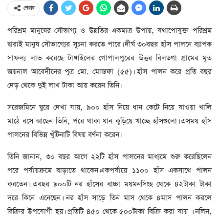
শেয়ার
পরিশ্রম মানুষের সৌভাগ্য ও উন্নতির একমাত্র উপায়, যথাপোযুক্ত পরিশ্রম
দ্বারাই মানুষ সৌভাগ্যের সূচনা করতে পারে। দীর্ঘ ৩০বছর হাঁস পালনে ব্যাপক
সাফল্য লাভ করেছে টাঙ্গাইলের গোপালপুরের উত্তর বিলডগা গ্রামের মৃত
জয়নাল আবেদীনের পুত্র মো. মোস্তফা (৫৫)। হাঁস পালন করে প্রতি বছর
দেড় থেকে দুই লাখ টাকা আয় করেন তিনি।
সরেজমিনে ঘুরে দেখা যায়, ৯০০ হাঁস নিয়ে ধান কেটে নিয়ে যাওয়া খালি
মাঠে বসে আছেন তিনি, পরে থাকা ধান কুড়িয়ে খাচ্ছে হাঁসগুলো। এসময় হাঁস
পালনের বিভিন্ন খুঁটিনাটি বিষয় বর্ণনা করেন।
তিনি জানান, ৩০ বছর আগে ২২টি হাঁস পালনের মাধ্যমে শুরু করেছিলেন
পরে পর্যায়ক্রমে বাড়াতে থাকেন।একপর্যায়ে ১১০০ হাঁস একসাথে পালন
করতেন। এবছর ৯০০টি নর হাঁসের বাচ্চা ময়মনসিংহ থেকে ৪২টাকা টাকা
দরে কিনে এনেছেন। নর হাঁস সাড়ে তিন মাস থেকে ৪মাস পালন করলে
বিক্রির উপযোগী হয়। প্রতিটি ৪৫০ থেকে ৫০০টাকা বিক্রি করা যায় । নলিন,