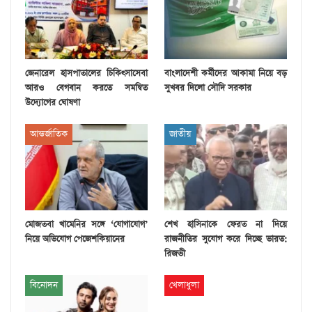
জেনারেল হাসপাতালের চিকিৎসাসেবা
বাংলাদেশী কর্মীদের আকামা নিয়ে বড়
আরও বেগবান করতে সমন্বিত
সুখবর দিলো সৌদি সরকার
উদ্যোগের ঘোষণা
আন্তর্জাতিক
জাতীয়
মোজতবা খামেনির সঙ্গে ‘যোগাযোগ’
শেখ হাসিনাকে ফেরত না দিয়ে
নিয়ে অভিযোগ পেজেশকিয়ানের
রাজনীতির সুযোগ করে দিচ্ছে ভারত:
রিজভী
বিনোদন
খেলাধুলা