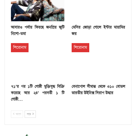
আবারও পর্দায় ফিরছে জনপ্রিয় জুটি
মেসির জোড়া গোলে ইন্টার মায়ামির
নিশো–তমা
জয়
শিরোনাম
শিরোনাম
৭১’র পর ১টি গোষ্ঠী মুক্তিযুদ্ধ বিক্রি
বেনাপোল সীমান্ত থেকে ৩১০ বোতল
করেছে আর ২৪’ পরবর্তী ১ টি
ভারতীয় উইনিক্স সিরাপ উদ্ধার
গোষ্ঠী…
আগে
পরে