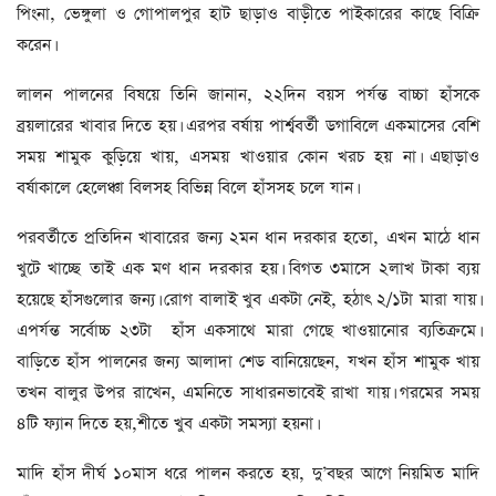
পিংনা, ভেঙ্গুলা ও গোপালপুর হাট ছাড়াও বাড়ীতে পাইকারের কাছে বিক্রি
করেন।
লালন পালনের বিষয়ে তিনি জানান, ২২দিন বয়স পর্যন্ত বাচ্চা হাঁসকে
ব্রয়লারের খাবার দিতে হয়। এরপর বর্ষায় পার্শ্ববর্তী ডগাবিলে একমাসের বেশি
সময় শামুক কুড়িয়ে খায়, এসময় খাওয়ার কোন খরচ হয় না। এছাড়াও
বর্ষাকালে হেলেঞ্চা বিলসহ বিভিন্ন বিলে হাঁসসহ চলে যান।
পরবর্তীতে প্রতিদিন খাবারের জন্য ২মন ধান দরকার হতো, এখন মাঠে ধান
খুটে খাচ্ছে তাই এক মণ ধান দরকার হয়। বিগত ৩মাসে ২লাখ টাকা ব্যয়
হয়েছে হাঁসগুলোর জন্য। রোগ বালাই খুব একটা নেই, হঠাৎ ২/১টা মারা যায়।
এপর্যন্ত সর্বোচ্চ ২৩টা হাঁস একসাথে মারা গেছে খাওয়ানোর ব্যতিক্রমে।
বাড়িতে হাঁস পালনের জন্য আলাদা শেড বানিয়েছেন, যখন হাঁস শামুক খায়
তখন বালুর উপর রাখেন, এমনিতে সাধারনভাবেই রাখা যায়। গরমের সময়
৪টি ফ্যান দিতে হয়,শীতে খুব একটা সমস্যা হয়না।
মাদি হাঁস দীর্ঘ ১০মাস ধরে পালন করতে হয়, দু’বছর আগে নিয়মিত মাদি