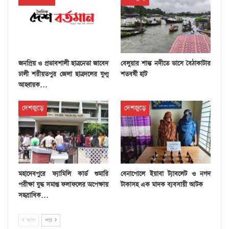
জনপ্রিয় ও প্রভাবশালী ছাত্রনেতা জাবেদ
বেলুয়ার শান্ত নদীতে ভাসে বৈঠাকাটার
ঢালী শরীয়তপুর জেলা ছাত্রদলের যুগ্ম
শতবর্ষী হাট
আহ্বায়ক…
দেশজুড়ে
দেশজুড়ে
মহাদেবপুরে ফ্যামিলি কার্ড শুমারি
বেনাপোলে ইয়াবা ট্যাবলেট ও নগদ
পরীক্ষা যুদ্ধ সমাপ্ত ফলাফলের অপেক্ষায়
টাকাসহ এক মাদক ব্যবসায়ী আটক
সহস্রাধিক…
আগে
পরে