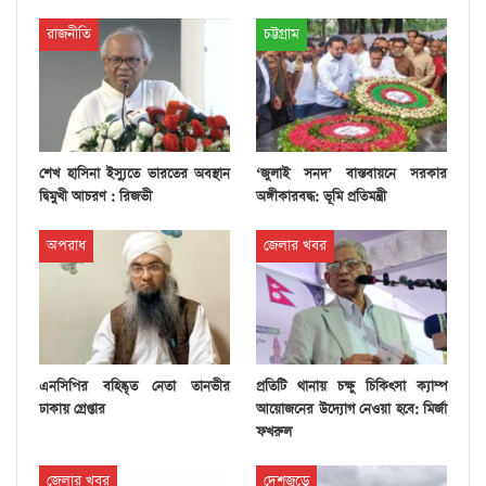
রাজনীতি
চট্টগ্রাম
শেখ হাসিনা ইস্যুতে ভারতের অবস্থান
‘জুলাই সনদ’ বাস্তবায়নে সরকার
দ্বিমুখী আচরণ : রিজভী
অঙ্গীকারবদ্ধ: ভূমি প্রতিমন্ত্রী
অপরাধ
জেলার খবর
এনসিপির বহিষ্কৃত নেতা তানভীর
প্রতিটি থানায় চক্ষু চিকিৎসা ক্যাম্প
ঢাকায় গ্রেপ্তার
আয়োজনের উদ্যোগ নেওয়া হবে: মির্জা
ফখরুল
জেলার খবর
দেশজুড়ে