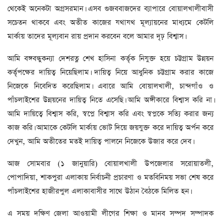
থেকেই অনেকটা অগ্রসরমান। এসব গুজববাজদের ব্যাপারে বোয়ালখালীবাসী
সচেতন থাকবে এবং অতীত কাজের যথাযথ মূল্যায়নের মাধ্যমে কেটলি
মার্কায় তাদের মূল্যবান রায় প্রদান করবেন বলে আমার দৃঢ় বিশ্বাস।
আমি বঙ্গবন্ধুকন্যা দেশরত্ন শেখ হাসিনা কর্তৃক নিযুক্ত হয়ে চট্টগ্রাম উন্নয়ন
কর্তৃপক্ষের দায়িত্ব নিয়েছিলাম। দায়িত্ব নিয়ে আধুনিক চট্টগ্রাম করার কাজে
নিজেকে নিবেদিত করেছিলাম। এবারে আমি বোয়ালখালী, চান্দগাঁও ও
পাঁচলাইশের উন্নয়নের দায়িত্ব নিতে এসেছি। আমি অঙ্গীকারে বিশ্বাস করি না।
আমি দায়িত্বে বিশ্বাস করি, স্বপ্নে বিশ্বাস করি এবং স্বপ্নকে সত্যি করার জন্য
কাজ করি। আমাকে কেটলি মার্কায় ভোট দিয়ে জয়যুক্ত করে দায়িত্ব অর্পন করে
দেখুন, আমি অতীতের মতই দায়িত্ব পালনে নিজেকে উজার করে দেব।
আজ সোমবার (১ জানুয়ারি) বোয়ালখালী উপজেলার সরোয়াতলী,
পোপাদিয়া, শাকপুরা এলাকায় নির্বাচনী প্রচারণা ও মতবিনিময় সভা শেষ করে
পাঁচলাইশের হাজীরপুল এলাকাবাসীর সাথে উঠান বৈঠকে মিলিত হন।
এ সময় দক্ষিণ জেলা আওয়ামী লীগের শিক্ষা ও মানব সম্পদ সম্পাদক