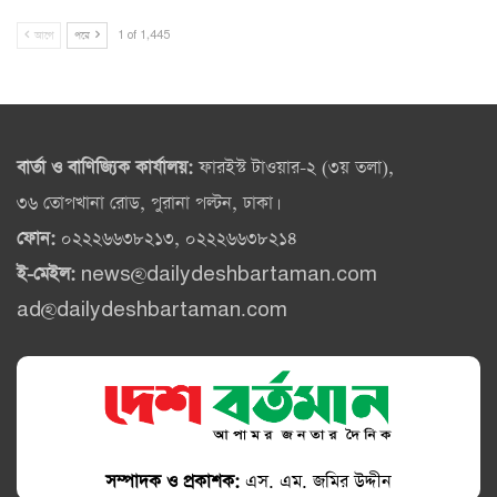
আগে
পরে
1 of 1,445
বার্তা ও বাণিজ্যিক কার্যালয়:
ফারইস্ট টাওয়ার-২ (৩য় তলা),
৩৬ তোপখানা রোড, পুরানা পল্টন, ঢাকা।
ফোন:
০২২২৬৬৩৮২১৩, ০২২২৬৬৩৮২১৪
ই-মেইল:
news@dailydeshbartaman.com
ad@dailydeshbartaman.com
সম্পাদক ও প্রকাশক:
এস. এম. জমির উদ্দীন