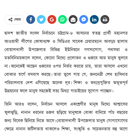
শেয়ার
দ্বাদশ জাতীয় সংসদ নির্বাচনে চট্টগ্রাম-৮ আসনের স্বতন্ত্র প্রার্থী মহানগর
আওয়ামী লীগের কোষাধ্যক্ষ ও সিডিএর সাবেক চেয়ারম্যান আবদুচ ছালাম
বোয়ালখালী উপজেলার বিভিন্ন ইউনিয়নে গণসংযোগ, পথসভা ও
মতবিনিময়কালে বলেন, কোনো মিথ্যে প্রলোভন ও গুজবে আর মানুষ ভুলবে
না। অনেকেই আছেন গুজবের ওপর নির্ভর করতে চায়, তারা আসলে এখনো
বোকার স্বর্গে বসবাস করছে। তারা ভুলে যায় যে, জননেত্রী শেখ হাসিনার
পরিচালনায় দেশ এগিয়েছে অনেক দূর। শিক্ষা ও তথ্যপ্রযুক্তির অভূতপূর্ব
উন্নয়নের ফলে মানুষ সহজেই সত্য মিথ্যা যাচাইয়ের সুযোগ পাচ্ছেন।
তিনি আরও বলেন, নির্বাচন আসলে একশ্রেণীর মানুষ মিথ্যে আশ্বাসের
ফুলঝুড়ি, নানান ধরনের গুজব ছড়িয়ে মানুষকে বোকা বানিয়ে পাঁচ বছরের
জন্য বিবেক ছিনিয়ে নিতে আসে। বোয়ালখালী উপজেলার মানুষ যোগাযোগের
ক্ষেত্রে নানান জটিলতায় থাকলেও শিক্ষা, সংস্কৃতি ও সচেতনতায় বহু আগে