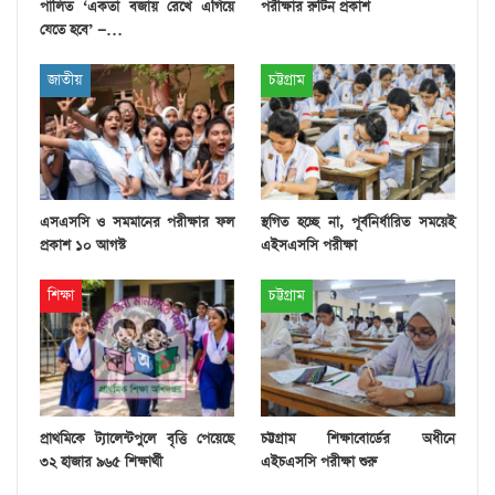
পালিত ‘একতা বজায় রেখে এগিয়ে
পরীক্ষার রুটিন প্রকাশ
যেতে হবে’ —…
জাতীয়
চট্টগ্রাম
এসএসসি ও সমমানের পরীক্ষার ফল
স্থগিত হচ্ছে না, পূর্বনির্ধারিত সময়েই
প্রকাশ ১০ আগস্ট
এইসএসসি পরীক্ষা
শিক্ষা
চট্টগ্রাম
প্রাথমিকে ট্যালেন্টপুলে বৃত্তি পেয়েছে
চট্টগ্রাম শিক্ষাবোর্ডের অধীনে
৩২ হাজার ৯৬৫ শিক্ষার্থী
এইচএসসি পরীক্ষা শুরু