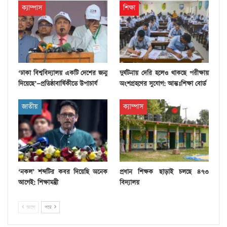
ক্যাম্পাস
শিক্ষা
‘ঢাকা বিশ্ববিদ্যালয় একটি দেশের জন্ম
দুর্ঘটনায় দেরি হলেও থাকছে পরীক্ষায়
দিয়েছে’—প্রতিষ্ঠাবার্ষিকীতে উপাচার্য
অংশগ্রহণের সুযোগ: আন্তঃশিক্ষা বোর্ড
জাতীয়
ক্যাম্পাস
‘নকল’ শব্দটির কবর দিয়েছি অনেক
প্রধান শিক্ষক ছাড়াই চলছে ৪৭৩
আগেই: শিক্ষামন্ত্রী
বিদ্যালয়
আগে
পরে