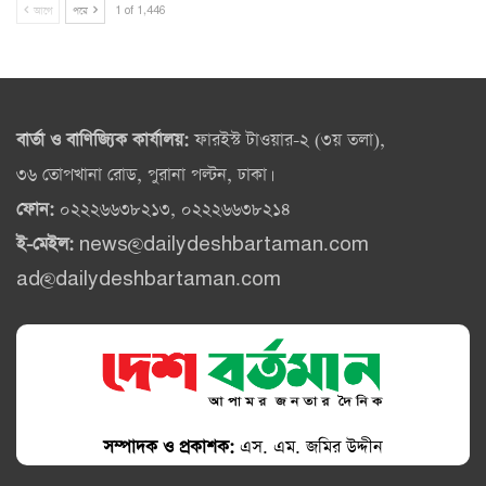
আগে
পরে
1 of 1,446
বার্তা ও বাণিজ্যিক কার্যালয়:
ফারইস্ট টাওয়ার-২ (৩য় তলা),
৩৬ তোপখানা রোড, পুরানা পল্টন, ঢাকা।
ফোন:
০২২২৬৬৩৮২১৩, ০২২২৬৬৩৮২১৪
ই-মেইল:
news@dailydeshbartaman.com
ad@dailydeshbartaman.com
সম্পাদক ও প্রকাশক:
এস. এম. জমির উদ্দীন