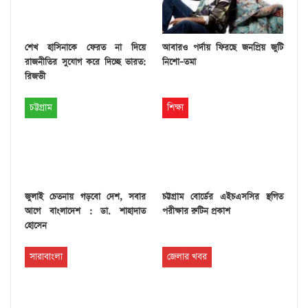
শেখ হাসিনাকে ফেরত না দিয়ে
আবারও পর্দায় ফিরছে জনপ্রিয় জুটি
রাজনীতির সুযোগ করে দিচ্ছে ভারত:
নিশো–তমা
রিজভী
চট্টগ্রাম
শিক্ষা
জুলাই চেতনায় গড়বো দেশ, সবার
চট্টগ্রাম বোর্ডের এইচএসসির স্থগিত
আগে বাংলাদেশ : ডা. শাহাদাত
পরীক্ষার রুটিন প্রকাশ
হোসেন
সারাবাংলা
জেলার খবর