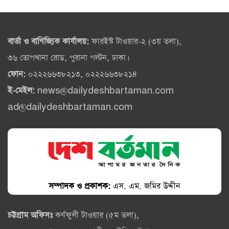
বার্তা ও বাণিজ্যিক কার্যালয়:
ফারইস্ট টাওয়ার-২ (৩য় তলা),
৩৬ তোপখানা রোড, পুরানা পল্টন, ঢাকা।
ফোন:
০২২২৬৬৩৮২১৩, ০২২২৬৬৩৮২১৪
ই-মেইল:
news@dailydeshbartaman.com
ad@dailydeshbartaman.com
সম্পাদক ও প্রকাশক:
এস. এম. জমির উদ্দীন
চট্টগ্রাম অফিসঃ
কর্ণফুলী টাওয়ার (৫ম তলা),