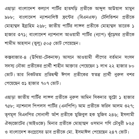
এছাড়া বাংলাদেশ কল্যাণ পার্টির হাতঘড়ি প্রতীকে আব্দুল আউয়াল মামুন
৯৮৮; বাংলাদেশ ন্যাশনালিস্ট ফ্রন্টের (বিএনএফ) টেলিভিশন প্রতীকে
মোহাম্মদ ইব্রাহিম ২৬৮; জাতীয় পার্টির লাঙ্গল প্রতীকে মোহাম্মদ তারেক ১
হাজার ৩৭১; বাংলাদেশ ন্যাশনাল আওয়ামী পার্টির (ন্যাপ) কুঁড়েঘর প্রতীকে
শামীম আহসান (ভুলু) ৫০৫ ভোট পেয়েছেন।
কক্সবাজার-৪ (উখিয়া-টেকনাফ) আসনে আওয়ামী লীগের বর্তমান সংসদ
সদস্য নৌকা প্রতীকের প্রার্থী শাহীন আক্তার পেয়েছেন ১ লাখ ২২ হাজার ৮০
ভোট। তার নিকটতম প্রতিদ্বন্দ্বী ঈগল প্রতীকের স্বতন্ত্র প্রার্থী নুরুল বশর
পেয়েছেন ৩১ হাজার ৭০৭ ভোট।
এছাড়া জাতীয় পার্টির লাঙ্গল প্রতীকে নুরুল আমিন সিকদার ভুট্টো ১ হাজার
৭৫৮; ন্যাশনাল পিপলস পার্টির (এনপিপি) আম প্রতীকে ফরিদ আলম ৩২৭;
তৃণমূল বিএনপির সোনালী আঁশ প্রতীকে মুজিবুল হক মুজিব ২৪৬; ইসলামী
ঐক্যজোটের (আইওজে) মিনার প্রতীকে মোহাম্মদ ওসমান গণি চৌধুরী ৮২৫
ও বাংলাদেশ কংগ্রেসের ডাব প্রতীকে মো. ইসমাঈল পেয়েছেন ২৪৭ ভোট।