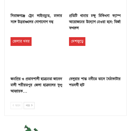
সিরাজগঞ্জে ট্রেন লাইনচ্যুত, ঢাকার
প্রতিটি থানায় চক্ষু চিকিৎসা ক্যাম্প
সঙ্গে উত্তরাঞ্চলের যোগাযোগ বন্ধ
আয়োজনের উদ্যোগ নেওয়া হবে: মির্জা
ফখরুল
জেলার খবর
দেশজুড়ে
জনপ্রিয় ও প্রভাবশালী ছাত্রনেতা জাবেদ
বেলুয়ার শান্ত নদীতে ভাসে বৈঠাকাটার
ঢালী শরীয়তপুর জেলা ছাত্রদলের যুগ্ম
শতবর্ষী হাট
আহ্বায়ক…
আগে
পরে