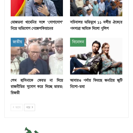
মোজতবা খামেনির সঙ্গে ‘যোগাযোগ’
সচিবালয় অভিমুখে ১১ দলীয় ঐক্যের
নিয়ে অভিযোগ পেজেশকিয়ানের
পদযাত্রা আটকে দিলো পুলিশ
জাতীয়
বিনোদন
শেখ হাসিনাকে ফেরত না দিয়ে
আবারও পর্দায় ফিরছে জনপ্রিয় জুটি
রাজনীতির সুযোগ করে দিচ্ছে ভারত:
নিশো–তমা
রিজভী
আগে
পরে