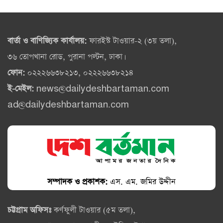
বার্তা ও বাণিজ্যিক কার্যালয়:
ফারইস্ট টাওয়ার-২ (৩য় তলা),
৩৬ তোপখানা রোড, পুরানা পল্টন, ঢাকা।
ফোন:
০২২২৬৬৩৮২১৩, ০২২২৬৬৩৮২১৪
ই-মেইল:
news@dailydeshbartaman.com
ad@dailydeshbartaman.com
সম্পাদক ও প্রকাশক:
এস. এম. জমির উদ্দীন
চট্টগ্রাম অফিসঃ
কর্ণফুলী টাওয়ার (৫ম তলা),