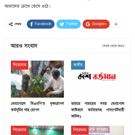
আমাদের চোখে ভেসে ওঠে।
Facebook
Twitter
Google+
শেয়ার
আরও সংবাদ
লেখক থেকে আরও
শিরোনাম
জাতীয়
বেনাপোলে বিএনপি’র বৃক্ষরোপণ
ভারতে পাচারের সময় বেনাপোল
কর্মসূচির গাছ রোপণ
কাস্টমসে স্বর্নবারসহ পাসপোর্টধারী
আটক১
শিরোনাম
শিরোনাম