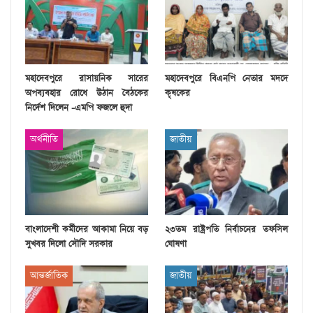
মহাদেবপুরে রাসায়নিক সারের
মহাদেবপুরে বিএনপি নেতার মদদে
অপব্যবহার রোধে উঠান বৈঠকের
কৃষকের
নির্দেশ দিলেন -এমপি ফজলে হুদা
অর্থনীতি
জাতীয়
বাংলাদেশী কর্মীদের আকামা নিয়ে বড়
২৩তম রাষ্ট্রপতি নির্বাচনের তফসিল
সুখবর দিলো সৌদি সরকার
ঘোষণা
আন্তর্জাতিক
জাতীয়