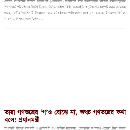
দেশের নাগরিকের জাতীয় পরিচয়পত্র (এনআইডি) জালিয়াতি বন্ধে কর্মকর্তাদের নিয়মিত সফটওয়্যারের
পাসওয়ার্ড পরিবর্তনের নির্দেশ দিয়েছে নির্বাচন কমিশন ইসি। এনআইডি অনুবিভাগের মহাপরিচালক একেএম
হুমায়ূন কবীর নির্দেশনাটি ইতোমধ্যে মাঠ কর্মকর্তাদের পাঠিয়েছেন। এতে বলা হয়েছে, উপজেলা নির্বাচন
অফিসার, সিনিয়র জেলা/জেলা…
তারা গণতন্ত্রের ‘গ’ও বোঝে না, অথচ গণতন্ত্রের কথা
বলে: প্রধানমন্ত্রী
আওয়ামী লীগের সভাপতি ও প্রধানমন্ত্রী শেখ হাসিনা বলেছেন, ‘ভোটচুরির অপরাধে খালেদা জিয়া ক্ষমতা