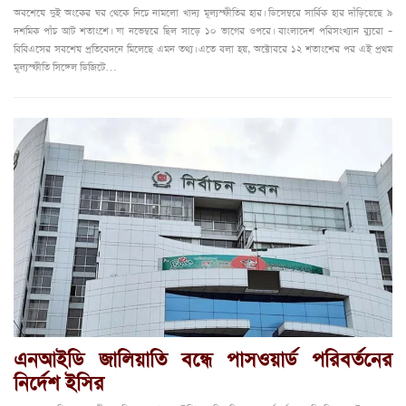
অবশেষে দুই অংকের ঘর থেকে নিচে নামলো খাদ্য মূল্যস্ফীতির হার। ডিসেম্বরে সার্বিক হার দাঁড়িয়েছে ৯
দশমিক পাঁচ আট শতাংশে। যা নভেম্বরে ছিল সাড়ে ১০ ভাগের ওপরে। বাংলাদেশ পরিসংখ্যান ব্যুরো –
বিবিএসের সবশেষ প্রতিবেদনে মিলেছে এমন তথ্য। এতে বলা হয়, অক্টোবরে ১২ শতাংশের পর এই প্রথম
মূল্যস্ফীতি সিঙ্গেল ডিজিটে…
এনআইডি জালিয়াতি বন্ধে পাসওয়ার্ড পরিবর্তনের
নির্দেশ ইসির