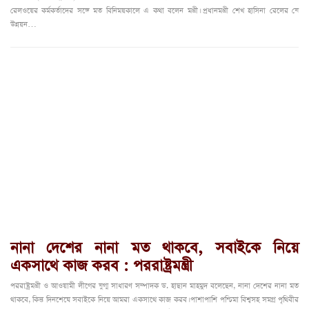
রেলওয়ের কর্মকর্তাদের সঙ্গে মত বিনিময়কালে এ কথা বলেন মন্ত্রী। প্রধানমন্ত্রী শেখ হাসিনা রেলের যে
উন্নয়ন…
নানা দেশের নানা মত থাকবে, সবাইকে নিয়ে
একসাথে কাজ করব : পররাষ্ট্রমন্ত্রী
পররাষ্ট্রমন্ত্রী ও আওয়ামী লীগের যুগ্ম সাধারণ সম্পাদক ড. হাছান মাহমুদ বলেছেন, নানা দেশের নানা মত
থাকবে, কিন্তু দিনশেষে সবাইকে নিয়ে আমরা একসাথে কাজ করব। পাশাপাশি পশ্চিমা বিশ্বসহ সমগ্র পৃথিবীর