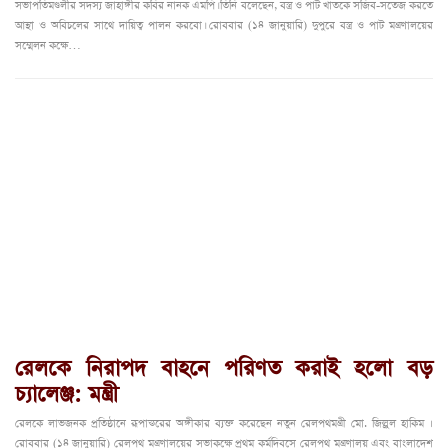
সভাপতিমণ্ডলীর সদস্য জাহাঙ্গীর কবির নানক এমপি। তিনি বলেছেন, বস্ত্র ও পাট খাতকে সজিব-সতেজ করতে
আস্থা ও অবিচলের সাথে দায়িত্ব পালন করবো। রোববার (১৪ জানুয়ারি) দুপুরে বস্ত্র ও পাট মন্ত্রণালয়ের
সম্মেলন কক্ষে…
রেলকে নিরাপদ বাহনে পরিণত করাই হলো বড়
চ্যালেঞ্জ: মন্ত্রী
রেলকে লাভজনক প্রতিষ্ঠানে রূপান্তরের অঙ্গীকার ব্যক্ত করেছেন নতুন রেলপথমন্ত্রী মো. জিল্লুল হাকিম ৷
রোববার (১৪ জানুয়ারি) রেলপথ মন্ত্রণালয়ের সভাকক্ষে প্রথম কর্মদিবসে রেলপথ মন্ত্রণালয় এবং বাংলাদেশ