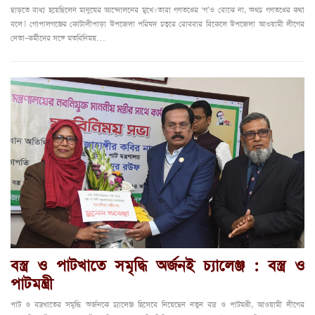
ছাড়তে বাধ্য হয়েছিলেন মানুষের আন্দোলনের মুখে। তারা গণতন্ত্রের ‘গ’ও বোঝে না, অথচ গণতন্ত্রের কথা
বলে।’ গোপালগঞ্জের কোটালীপাড়া উপজেলা পরিষদ চত্বরে রোববার বিকেলে উপজেলা আওয়ামী লীগের
নেতা–কর্মীদের সঙ্গে মতবিনিময়…
বস্ত্র ও পাটখাতে সমৃদ্ধি অর্জনই চ্যালেঞ্জ : বস্ত্র ও
পাটমন্ত্রী
পাট ও বস্ত্রখাতের সমৃদ্ধি অর্জনকে চ্যালেঞ্জ হিসেবে নিয়েছেন নতুন বস্ত্র ও পাটমন্ত্রী, আওয়ামী লীগের