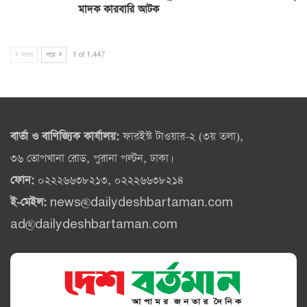
মাদক কারবারি আটক
আগে
পরে
1 of 1,447
বার্তা ও বাণিজ্যিক কার্যালয়:
ফারইস্ট টাওয়ার-২ (৩য় তলা),
৩৬ তোপখানা রোড, পুরানা পল্টন, ঢাকা।
ফোন:
০২২২৬৬৩৮২১৩, ০২২২৬৬৩৮২১৪
ই-মেইল:
news@dailydeshbartaman.com
ad@dailydeshbartaman.com