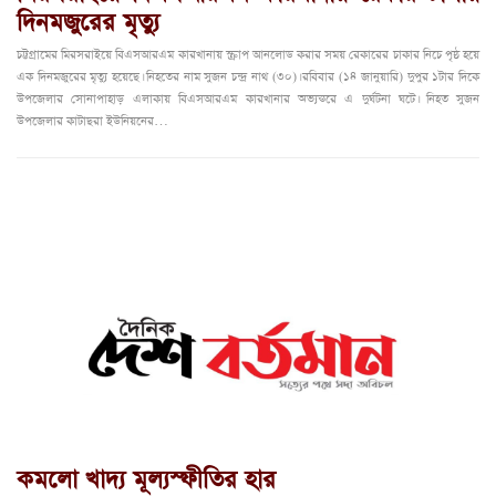
দিনমজুরের মৃত্যু
চট্টগ্রামের মিরসরাইয়ে বিএসআরএম কারখানায় স্ক্রাপ আনলোড করার সময় রেকারের চাকার নিচে পৃষ্ঠ হয়ে
এক দিনমজুরের মৃত্যু হয়েছে। নিহতের নাম সুজন চন্দ্র নাথ (৩০)। রবিবার (১৪ জানুয়ারি) দুপুর ১টার দিকে
উপজেলার সোনাপাহাড় এলাকায় বিএসআরএম কারখানার অভ্যন্তরে এ দুর্ঘটনা ঘটে। নিহত সুজন
উপজেলার কাটাছরা ইউনিয়নের…
কমলো খাদ্য মূল্যস্ফীতির হার