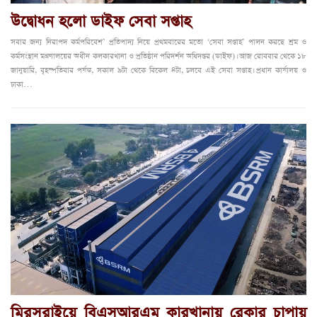
উদ্বোধন হলো ডাইফ সেবা সপ্তাহ
সবার জন্য নিরাপদ কর্মপরিবেশ’ প্রতিপাদ্য নিয়ে প্রথমবারের মতো ‘সেবা সপ্তাহ’ পালন করছে শ্রম ও
কর্মসংস্থান মন্ত্রণালয়ের অধীন কলকারখানা ও প্রতিষ্ঠান পরিদর্শন অধিদপ্তর (ডাইফ)। আজ রোববার থেকে ১৮
জানুয়ারি, বৃহস্পতিবার পর্যন্ত, সকাল ৯টা থেকে বিকেল ৪টা, চলবে এই সেবা সপ্তাহ। প্রধান কার্যালয় ও
ঢাকা…
মিরসরাইয়ে বিএসআরএম কারখানায় রেকার চাপায়