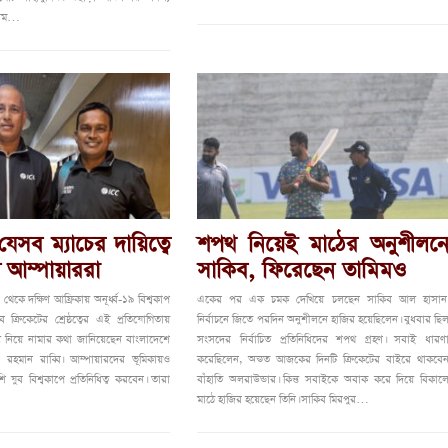
নাম…
যেসব ম্যাচের দায়িত্বে
শপথ নিয়েই মাঠের অনুশীলন
 আম্পায়াররা
সাকিব, ফিরেছেন তামিমও
েকে দক্ষিণ আফ্রিকায় অনূর্ধ্ব-১৯ বিশ্বকাপ
একের পর এক চমক দেখিয়ে চলছেন সাকিব আল হাসান
ক্রিকেটের শ্রেষ্ঠত্বের এই প্রতিযোগিতায়
নির্বাচনে জিতে পরদিন অনুশীলনে হাজির হয়েছিলেন। বুধবার ছি
য নিয়ে নামার কথা জানিয়েছেন বাংলাদেশে
সংসদের নির্বাচিত প্রতিনিধিদের শপথ গ্রহণ। সবাই ধারণ
 রহমান রাব্বি। আম্পায়ারদের ভূমিকায়ও
করেছিলেন, অন্তত আজকের দিনটি ক্রিকেটের বাইরে থাকবে
 যুব বিশ্বকাপে প্রতিনিধিত্ব করবেন। তারা
বাঁহাতি অলরাউন্ডার। কিন্তু সবাইকে অবাক করে দিয়ে বিকাল
মাঠে হাজির হয়েছেন তিনি। সাকিব মিরপুর…