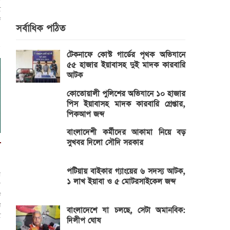
ই
ি
সর্বাধিক পঠিত
টেকনাফে কোস্ট গার্ডের পৃথক অভিযানে
৫৫ হাজার ইয়াবাসহ দুই মাদক কারবারি
আটক
কোতোয়ালী পুলিশের অভিযানে ১০ হাজার
পিস ইয়াবাসহ মাদক কারবারি গ্রেপ্তার,
পিকআপ জব্দ
বাংলাদেশী কর্মীদের আকামা নিয়ে বড়
সুখবর দিলো সৌদি সরকার
র
পটিয়ায় বাইকার গ্যাংয়ের ৬ সদস্য আটক,
প
১ লাখ ইয়াবা ও ৫ মোটরসাইকেল জব্দ
ন
ট
খ
বাংলাদেশে যা চলছে, সেটা অমানবিক:
ই
দিলীপ ঘোষ