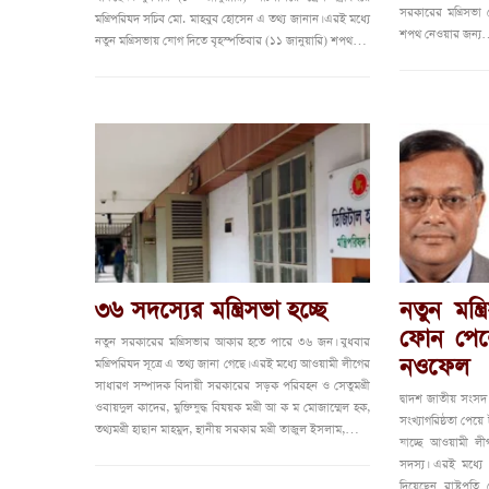
সরকারের মন্ত্রিসভা 
মন্ত্রিপরিষদ সচিব মো. মাহবুব হোসেন এ তথ্য জানান। এরই মধ্যে
শপথ নেওয়ার জন্
নতুন মন্ত্রিসভায় যোগ দিতে বৃহস্পতিবার (১১ জানুয়ারি) শপথ…
৩৬ সদস্যের মন্ত্রিসভা হচ্ছে
নতুন মন্ত্
ফোন পেল
নতুন সরকারের মন্ত্রিসভার আকার হতে পারে ৩৬ জন। বুধবার
নওফেল
মন্ত্রিপরিষদ সূত্রে এ তথ্য জানা গেছে। এরই মধ্যে আওয়ামী লীগের
সাধারণ সম্পাদক বিদায়ী সরকারের সড়ক পরিবহন ও সেতুমন্ত্রী
দ্বাদশ জাতীয় সংস
ওবায়দুল কাদের, মুক্তিযুদ্ধ বিষয়ক মন্ত্রী আ ক ম মোজাম্মেল হক,
সংখ্যাগরিষ্ঠতা পেয়
তথ্যমন্ত্রী হাছান মাহমুদ, স্থানীয় সরকার মন্ত্রী তাজুল ইসলাম,…
যাচ্ছে আওয়ামী 
সদস্য। এরই মধ্যে প
দিয়েছেন রাষ্ট্রপতি 