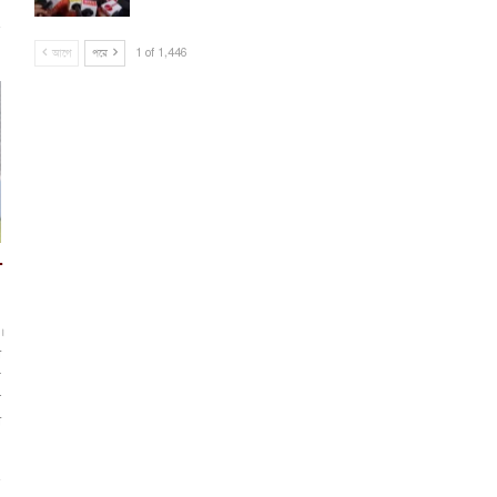
আগে
পরে
1 of 1,446
ে
।
ল
া
ন
ে