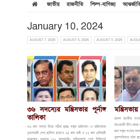
জাতীয়
রাজনীতি
শিল্প-বাণিজ্য
আন্তর্জা
January 10, 2024
AUGUST 7, 2026
AUGUST 6, 2026
AUGUST 5, 2026
AUGUS
৩৬ সদস্যের মন্ত্রিসভার পূর্নাঙ্গ
মন্ত্রিসভ
তালিকা
দ্বাদশ জাতীয় সংস
আওয়ামী লীগ। আজ বু
৩৬ জন সদস্য নিয়ে গঠিত হচ্ছে নতুন মন্ত্রিসভা। এ মন্ত্রিসভায়
জন নতুন সংসদ সদস
প্রধানমন্ত্রী শেখ হাসিনা ছাড়াও ২৫ জন মন্ত্রী ও ১১ জন প্রতিমন্ত্রী
বৃহস্পতিবার গঠন হতে
থাকছেন। বুধবার (১০ জানুয়ারি) সচিবালয়ে প্রেস ব্রিফিংয়ে