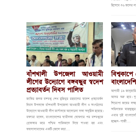
হিসেবে ৩৬ জনের 
বাঁশখালী উপজেলা আওয়ামী
বিশ্বকাপে 
লীগের উদ্যোগে বঙ্গবন্ধুর স্বদেশ
বাংলাদেশি
প্রত্যাবর্তন দিবস পালিত
আগামী ১৯ জানুয়ারি থ
আসর শুরু হবে। যুব 
জাতির জনক বঙ্গবন্ধু শেখ মুজিবুর রহমানের স্বদেশ প্রত্যাবর্তন
শিরোপা জয়ের লক্ষ্
দিবস উপলক্ষে বাঁশখালী উপজেলা আওয়ামী লীগ ও অংগঠনের
অধিনায়ক মাহফুজুর
উদ্যোগে আওয়ামী লীগ কার্যালয়ে আলোচনা সভা অনুষ্ঠিত হয়েছে।
এবার দুই বাংলাদেশি
বক্তারা বলেন, বাংলাদেশের স্বাধীনতা ঘোষণার পর বঙ্গবন্ধুকে
হচ্ছেন- গাজী…
গ্রেফতার করে পশ্চিম পাকিস্তানে নিয়ে যাওয়া হয় এবং
ফয়সালাবাদের একটি জেলে কড়া…