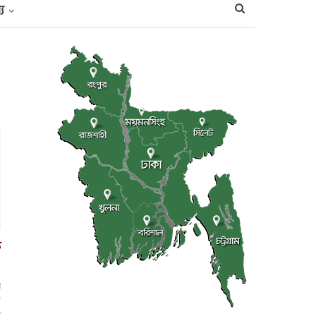
্য
ক
গ
র
য়