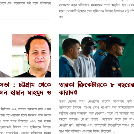
থেকে বেশ কয়েকজন মন্ত্রী নতুন মন্ত্রিসভায়
বঙ্গভবনে নতুন মন্ত্রিসভার সদস্যদের শপথ অনুষ্ঠান হবে। এর
য…
মধ্যে প্রধানমন্ত্রী হিসেবে শেখ হাসিনাকে নিয়োগ দিয়েছেন রাষ্ট্রপত
মো.…
রিসভা : চট্টগ্রাম থেকে
তারকা ক্রিকেটারকে ৮ বছরে
েন হাছান মাহমুদ ও
কারাদণ্ড
সপ্তাহ দেড়েক আগে নেপালের সাবেক অধিনায়ক সন্দ্বী
লামিচানের বিরুদ্ধে ধর্ষণের প্রমাণ পাওয়ার কথা জানিয়েছিলে
দ নির্বাচনে ২২২ আসনে জয়লাভ করে একক
কাঠমান্ডু জেলা আদালত। আজ (বুধবার) তাকে ওই মামলায় আ
ে টানা চতুর্থ-বারের মতো সরকার গঠন করতে
বছরের কারাদণ্ড দেওয়া হয়েছে। একইসঙ্গে তাকে তিন লা
লীগ। আজ শপথ নিয়েছেন ২৯৭ জন সংসদ
নেপালি রুপি জরিমানা এবং ভুক্তভোগী কিশোরীকে আরও দু
্রধানমন্ত্রী হিসেবে শেখ হাসিনাকে নিয়োগ
লাখ রুপি ক্ষতিপূরণ দেওয়ার নির্দেশ দিয়েছেন…
মো. সাহাবুদ্দিন। এছাড়া মন্ত্রিসভার সদস্য