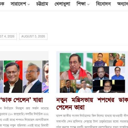
তিক
সারাদেশ
চট্টগ্রাম
খেলাধুলা
শিক্ষা
বিনোদন
অন্যান
T 4, 2026
AUGUST 3, 2026
ায় ‘ডাক পেলেন’ যারা
নতুন মন্ত্রিসভায় শপথের ডা
পেলেন তারা
দ নির্বাচনে নিরঙ্কুশ জয় অর্জন করেছে
ধবার (১০ জানুয়ারি) দলটির নির্বাচিত ২২২
দ্বাদশ জাতীয় সংসদ নির্বাচনের তিন দিনের মাথায় আওয়ামী লী
্য এরই মধ্যে শপথও নিয়েছেন। আগামীকাল
সভাপতি শেখ হাসিনার নেতৃত্বে টানা চতুর্থবারের মতো সরকা
 যাচ্ছে নতুন মন্ত্রিসভা। এরই মধ্যে বিদায়ী
গঠন করতে যাচ্ছে দলটি। আগামীকাল বৃহস্পতিবার সন্ধ্যা সাতটা