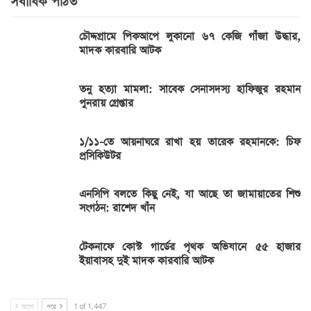
সর্বাধিক পঠিত
চৌদ্দগ্রামে পিকআপে লুকানো ৬৭ কেজি গাঁজা উদ্ধার,
মাদক কারবারি আটক
তনু হত্যা মামলা: সাবেক সেনাসদস্য হাফিজুর রহমান
পুনরায় গ্রেপ্তার
১/১১-তে আয়নাঘরে রাখা হয় তারেক রহমানকে: চিফ
প্রসিকিউটর
এনসিপি বলতে কিছু নেই, যা আছে তা জামায়াতের শিশু
সংগঠন: রাশেদ খাঁন
টেকনাফে কোস্ট গার্ডের পৃথক অভিযানে ৫৫ হাজার
ইয়াবাসহ দুই মাদক কারবারি আটক
আগে
পরে
1 of 1,447