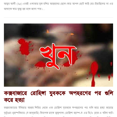
আয়ুব আলী (২৫) একই এলাকার মৃত বশির আহমদের ছেলে। তার আপন ছোট ভাই মোঃ ইয়াছিনের দা এর
আঘাতে তার মৃত্যু হয় বলে জানা যায়।…
কক্সবাজারে রোহিঙ্গা যুবককে অপহরণের পর গুলি
করে হত্যা
কক্সবাজারের উখিয়ার আশ্রয় শিবির থেকে এক রোহিঙ্গা যুবককে অপহরণের পর গুলি করে হত্যা করেছে
দুর্বৃত্তরা। বৃহস্পতিবার (৪ জানুয়ারি) দিবাগত রাতে কুতুপালং রোহিঙ্গা ক্যাম্প-৪ এর ডি/৮ ব্লকে এ ঘটনা ঘটে।