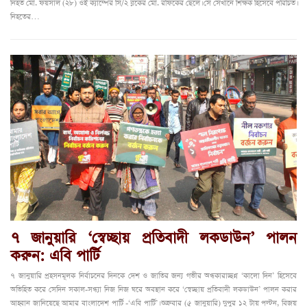
নিহত মো. ফয়সাল (২৮) ওই ক্যাম্পের সি/২ ব্লকের মো. রফিকের ছেলে। সে সেখানে শিক্ষক হিসেবে পরিচিত।
নিহতের…
৭ জানুয়ারি ‘স্বেচ্ছায় প্রতিবাদী লকডাউন’ পালন
করুন: এবি পার্টি
৭ জানুয়ারি প্রহসনমূলক নির্বাচনের দিনকে দেশ ও জাতির জন্য গভীর অন্ধকারাচ্ছন্ন ‘কালো দিন’ হিসেবে
অভিহিত করে সেদিন সকাল-সন্ধ্যা নিজ নিজ ঘরে অবস্থান করে ‘স্বেচ্ছায় প্রতিবাদী লকডাউন’ পালন করার
আহ্বান জানিয়েছে আমার বাংলাদেশ পার্টি -‘এবি পার্টি’। শুক্রবার (৫ জানুয়ারি) দুপুর ১২ টায় পল্টন, বিজয়