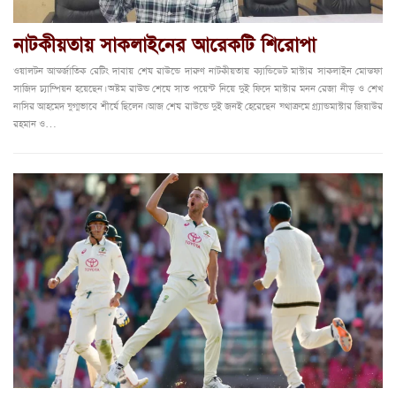
নাটকীয়তায় সাকলাইনের আরেকটি শিরোপা
ওয়ালটন আন্তর্জাতিক রেটিং দাবায় শেষ রাউন্ডে দারুণ নাটকীয়তায় ক্যান্ডিডেট মাস্টার সাকলাইন মোস্তফা
সাজিদ চ্যাম্পিয়ন হয়েছেন। অষ্টম রাউন্ড শেষে সাত পয়েন্ট নিয়ে দুই ফিদে মাস্টার মনন রেজা নীড় ও শেখ
নাসির আহমেদ যুগ্মভাবে শীর্ষে ছিলেন। আজ শেষ রাউন্ডে দুই জনই হেরেছেন যথাক্রমে গ্র্যান্ডমাস্টার জিয়াউর
রহমান ও…