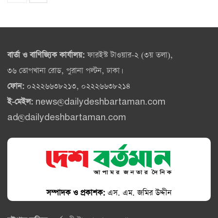
বার্তা ও বাণিজ্যিক কার্যালয়:
ফারইস্ট টাওয়ার-২ (৩য় তলা),
৩৬ তোপখানা রোড, পুরানা পল্টন, ঢাকা।
ফোন:
০২২২৬৬৩৮২১৩, ০২২২৬৬৩৮২১৪
ই-মেইল:
news@dailydeshbartaman.com
ad@dailydeshbartaman.com
সম্পাদক ও প্রকাশক:
এস. এম. জমির উদ্দীন