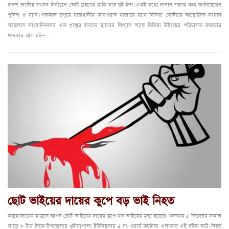
দ্বাদশ জাতীয় সংসদ নির্বাচনে ভোট গ্রহণের বাকি মাত্র দুই দিন। এরই মধ্যে নানান শঙ্কার কথা জানিয়েছেন
পুলিশ ও র‌্যাব। গতকাল দুপুরে রাজধানীর কারওয়ান বাজারে র‌্যাব মিডিয়া সেন্টারে আয়োজিত সংবাদ
সম্মেলনে সাংবাদিকদের এক প্রশ্নের জবাবে র‌্যাবের লিগ্যাল অ্যান্ড মিডিয়া উইংয়ের পরিচালক কমান্ডার
খন্দকার আল মঈন…
ছোট ভাইয়ের দায়ের কুপে বড় ভাই নিহত
কক্সবাজারের রামুতে আপন ছোট ভাইয়ের দায়ের কুপে বড় ভাইয়ের মৃত্যু হয়েছে। শুক্রবার ৫ ডিসেম্বর সকাল
সাড়ে ৮ টার দিকে উপজেলার খুনিয়াপালং ইউনিয়নের ৫ নং ওয়ার্ড কম্বনিয়া এলাকায় এই ঘটনা ঘটে। নিহত