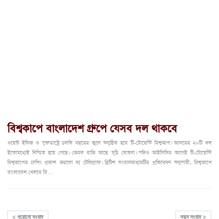
বিশ্বকাপে বাংলাদেশ গ্রুপে যেসব দল থাকবে
ওয়েস্ট ইন্ডিজ ও যুক্তরাষ্ট্রে চলতি বছরের জুনে অনুষ্ঠিত হবে টি-টোয়েন্টি বিশ্বকাপ। আসরের ২০টি দল
ইতোমধ্যেই নিশ্চিত হয়ে গেছে। কেবল বাকি আছে সূচি ঘোষণা। যদিও আইসিসির আগেই টি-টোয়েন্টি
বিশ্বকাপের গ্রুপিং প্রকাশ করলো দ্য টেলিগ্রাফ। ব্রিটিশ সংবাদমাধ্যমটির প্রতিবেদন অনুযায়ী, বিশ্বকাপে
বাংলাদেশ খেলবে ডি…
পুরোনো সংবাদ
নতুন সংবাদ