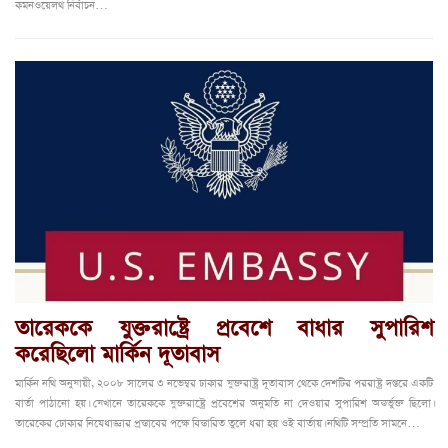
কমনওয়েলথ নির্বাচন…
তারেককে যুক্তরাষ্ট্রে প্রবেশে বাধার সুপারিশ
করেছিলো মার্কিন দূতাবাস
মার্কিন নথি অনুযায়ী, ২০০৮ সালের ৩ নভেম্বর ঢাকার যুক্তরাষ্ট্র দূতাবাস থেকে দেশটির পররাষ্ট্র দপ্তরে একটি
বার্তা পাঠানো হয়। যেখানে তারেককে যুক্তরাষ্ট্রে প্রবেশের অনুমতি না দেওয়ার সুপারিশ অন্তর্ভুক্ত ছিলো।
তারেকের ঢোকার নিষেধাজ্ঞার প্রস্তাবের পক্ষে বিস্তারিত তুলে ধরা হয় ওই বার্তায়। নথিটি সম্প্রতি সামনে…