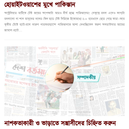
হোয়াইটওয়াশের মুখে পাকিস্তান
অস্ট্রেলিয়ার মাটিতে টেস্ট জয়ের অপেক্ষাটা আরও দীর্ঘ হচ্ছে পাকিস্তানের! নেতৃত্বে বদল এনেও ভাগ্যটা
বদলালো না শান মাসুদের দলের। তিন ম্যাচ টেস্ট সিরিজে ইতোমধ্যে ২-০ ব্যবধানে হেরে গেছে তারা। তবে
তৃতীয় টেস্টে ব্যাট-বলে দারুণ পারফরম্যান্সে পাকিস্তানকে আশা দেখাচ্ছিলেন তরুণ অলরাউন্ডার আমের
জামাল। ব্যাট…
নাশকতাকারী ও ভাড়াতে সন্ত্রাসীদের চিহ্নিত করুন