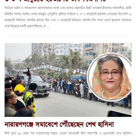
নির্বাচন বর্জন ও অসহযোগ আন্দোলনের পক্ষে এবং দলের মহাসচিব মির্জা ফখরুল ইসলাম আলমগীর, স্থায়ী
কমিটির সদস্য আমির খসরু মাহমুদ চৌধুরীর মুক্তির দাবিতে ৬ ও ৭ জানুয়ারি হরতাল ডেকেছে বিএনপি। ৬
জানুয়ারি শনিবার ভোটের আগের দিন এবং ৭ জানুয়ারি রবিবার ভোটের দিন সারা দেশে হরতাল পালনের
ডাক দিয়েছে দলটি। বৃহস্পতিবার (৪…
নারায়ণগঞ্জে সমাবেশে পৌঁছেছেন শেখ হাসিনা
দীর্ঘ প্রায় ১৫ বছর পর নারায়ণগঞ্জ শহরে এলেন আওয়ামী লীগ সভাপতি ও প্রধানমন্ত্রী শেখ হাসিনা।