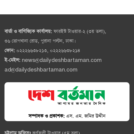
বার্তা ও বাণিজ্যিক কার্যালয়:
ফারইস্ট টাওয়ার-২ (৩য় তলা),
৩৬ তোপখানা রোড, পুরানা পল্টন, ঢাকা।
ফোন:
০২২২৬৬৩৮২১৩, ০২২২৬৬৩৮২১৪
ই-মেইল:
news@dailydeshbartaman.com
ad@dailydeshbartaman.com
সম্পাদক ও প্রকাশক:
এস. এম. জমির উদ্দীন
চট্টগ্রাম অফিসঃ
কর্ণফুলী টাওয়ার (৫ম তলা),