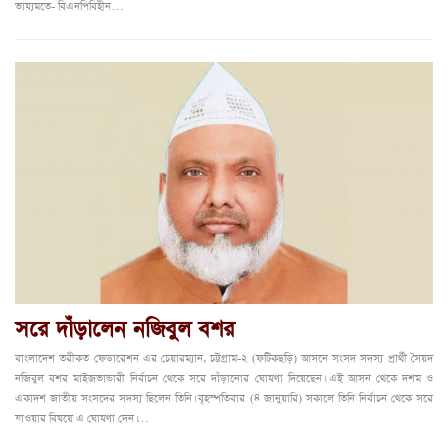
ভাষ্যমতে- বিএনপিবিহীন…
সরে দাঁড়ালেন নজিবুল বশর
বাংলাদেশ তরীকত ফেডারেশন এর চেয়ারম্যান, চট্টগ্রাম-২ (ফটিকছড়ি) আসনে সংসদ সদস্য প্রার্থী সৈয়দ
নজিবুল বশর মাইজভান্ডারী নির্বাচন থেকে সরে দাঁড়ানোর ঘোষণা দিয়েছেন। এই আসন থেকে দশম ও
একাদশ জাতীয় সংসদের সদস্য ছিলেন তিনি। বৃহস্পতিবার (৪ জানুয়ারি) সকালে তিনি নির্বাচন থেকে সরে
যাওয়ার বিষয়ে এ ঘোষণা দেন।…