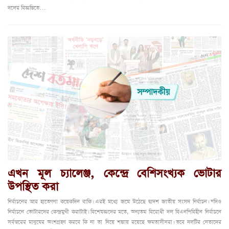
দলের বিজ্ঞপ্তিতে…
এখন মূল চ্যালেঞ্জ, কেন্দ্রে বেশিসংখ্যক ভোটার
উপস্থিত করা
নির্বাচনের আর হাতেগণা কয়েকদিন বাকি। এরই মধ্যে জমে উঠেছে দ্বাদশ জাতীয় সংসদ নির্বাচন। যদিও
নির্বাচনে ভোটারদের কেন্দ্রমুখী করাটাই। বিশেষজ্ঞদের মতে, অন্যতম বিরোধী দল বিএনপিবিহীন নির্বাচনে
সর্বস্তরের মানুষের অংশগ্রহণ করবে কি না তা নিয়ে শঙ্কায় রয়েছে ক্ষমতাসীনরা। তবে দলটির নেতাদের