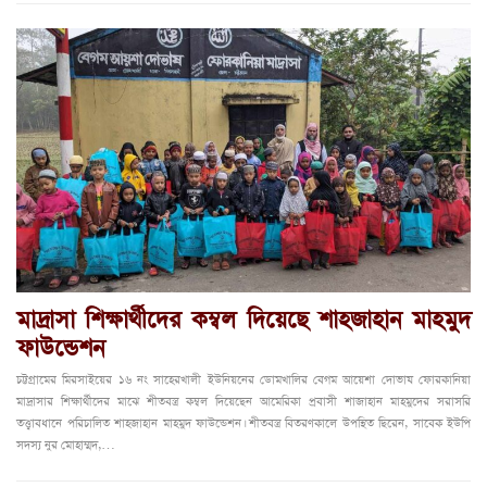
মাদ্রাসা শিক্ষার্থীদের কম্বল দিয়েছে শাহজাহান মাহমুদ
ফাউন্ডেশন
চট্টগ্রামের মিরসাইয়ের ১৬ নং সাহেরখালী ইউনিয়নের ডোমখালির বেগম আয়েশা দোভাষ ফোরকানিয়া
মাদ্রাসার শিক্ষার্থীদের মাঝে শীতবস্ত্র কম্বল দিয়েছেন আমেরিকা প্রবাসী শাজাহান মাহমুদের সরাসরি
তত্ত্বাবধানে পরিচালিত শাহজাহান মাহমুদ ফাউন্ডেশন। শীতবস্ত্র বিতরণকালে উপস্থিত ছিরেন, সাবেক ইউপি
সদস্য নুর মোহাম্মদ,…