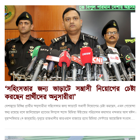
‘সহিংসতার জন্য ভাড়াটে সন্ত্রাসী নিয়োগের চেষ্টা
করছেন প্রার্থীদের অনুসারীরা’
দেশজুড়ে বিভিন্ন প্রার্থীর অনুসারীরা সহিংসতার জন্য ভাড়াটে সন্ত্রাসী নিয়োগের চেষ্টা করছেন, এমন গোয়েন্দা
তথ্য রয়েছে বলে জানিয়েছেন র‍্যাবের লিগ্যাল অ্যান্ড মিডিয়া উইংয়ের পরিচালক কমান্ডার খন্দকার আল মঈন।
বৃহস্পতিবার (৪ জানুয়ারি) দুপুরে রাজধানীর কারওয়ান বাজারে র‍্যাব মিডিয়া সেন্টারে আয়োজিত সংবাদ…