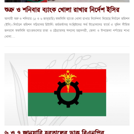
শুক্র ও শনিবার ব্যাংক খোলা রাখার নির্দেশ ইসির
আগামী শুক্র ও শনিবার (৫ ও ৬ জানুয়ারি) তফসিলি ব্যাংক খোলা রাখার নির্দেশনা দিয়েছে নির্বাচন কমিশন
(ইসি)। নির্বাচন কমিশন সচিবালয় রিটার্নিং কর্মকর্তাসহ সংশ্লিষ্টদের অর্থ উত্তোলনের স্বার্থে এ দুদিন সীমিত
জনবলে তফসিলি ব্যাংকগুলোর ঢাকা ও চট্টগ্রামসহ অন্যান্য মহানগরী, জেলা ও উপজেলা পর্যায়ের শাখা
খোলা…
৬ ও ৭ জানুয়ারি হরতালের ডাক বিএনপির