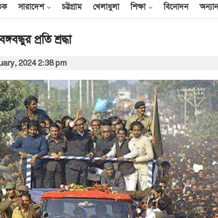
তিক
সারাদেশ
চট্টগ্রাম
খেলাধুলা
শিক্ষা
বিনোদন
অন্যান
্গবন্ধুর প্রতি শ্রদ্ধা
uary, 2024 2:38 pm
আন্তর্জাতিক
েক
এক দিনে ৪০ হিজবুল্লাহ
যোদ্ধাকে হত্যার দাবি
ইসরায়েলের
আর্কাইভ থেকে
বী
অন্তর্বর্তী সরকারের সময়ের
অধ্যাদেশ সংসদে উপস্থাপন
করা হবে
০০
আর্কাইভ থেকে
ান
প্রধানমন্ত্রীর সঙ্গে সৌদি
রাষ্ট্রদূতের সাক্ষাৎ