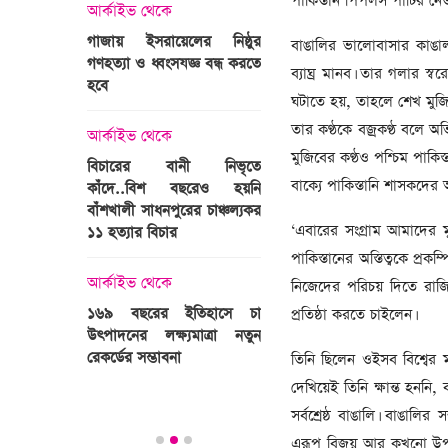
পাকিস্তান পিপলস পার্টির নে
্রী খালেদা
আর্কাইভ থেকে
ের রাষ্ট্রীয়
আর্কাইভ থেকে
গাজায় ইসরায়েলের নিষ্ঠুর
বাঙালির ভালোবাসার কাঙাল 
ি
গণহত্যা ও ধ্বংসযজ্ঞ বন্ধ করতে
ভারতজুড়ে চলছে ‘মুজিব:এক
ব্যাঘ্র মানব। তার গলার স্ব
হবে
জাতির রূপকার ’সিনেম
ঘটাতে হয়, তাহলে শেখ মুজিব
প্রচারণা
ালেদা জিয়া
তার কণ্ঠকে বজ্রকণ্ঠ বলে অভ
আর্কাইভ থেকে
মুজিবের কণ্ঠও পশ্চিম পাকি
আর্কাইভ থেকে
বিচারের বানী নিভৃতে
বাক্যে পাকিস্তানি শাসকদের 
কাঁদে..বিশ বছরেও হয়নি
স্বামীকে বেঁধে স্ত্রীকে গণধর্ষণ
বাঁশখালী সাধনপুরের চাঞ্চল্যকর
ধর্ষককে পুলিশে দিল মা-বাবা
‘এবারের সংগ্রাম আমাদের মু
পাগলা
১১ হত্যার বিচার
িলল রেকর্ড
পাকিস্তানের অস্তিত্বকে প্
আর্কাইভ থেকে
কা
আর্কাইভ থেকে
নিজেদের পরিচয় দিতে রাজি
প্রস্তুত গাবতলীর হাট
১৬৯ বছরের ইতিহাসে চা
প্রতিষ্ঠা করতে চাইলেন।
উৎপাদনের লক্ষ্যমাত্রা নতুন
ির্বাচনি
রেকর্ডের সম্ভাবনা
তিনি ছিলেন ওইসব বিশ্বের ম
তে পর্যটন
দেখিয়েই তিনি ক্ষান্ত হননি, 
সর্বশ্রেষ্ঠ বাঙালি। বাঙালি
এরূপ বিজয় আর কখনো উপভো