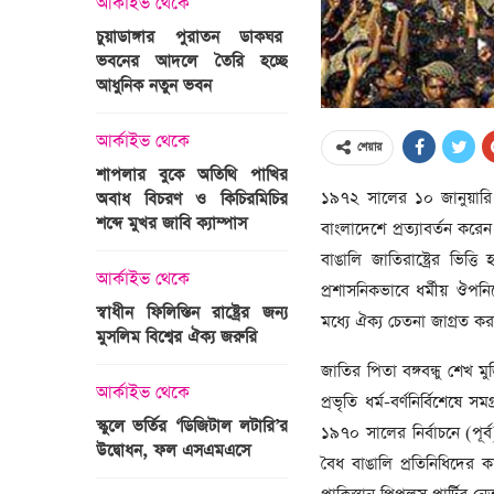
আর্কাইভ থেকে
অপরাধ
চুয়াডাঙ্গার পুরাতন ডাকঘর
ভবনের আদলে তৈরি হচ্ছে
গুলশান হলি আর্টিজান হাম
 তারাবির
আধুনিক নতুন ভবন
মামলা : হাইকোর্টের রায় আ
দ্যুৎ রাখার
ত্রী তারেক
আর্কাইভ থেকে
আন্তর্জাতিক
শেয়ার
শাপলার বুকে অতিথি পাখির
অজ্ঞাত বন্দুকধারীর গুলি
১৯৭২ সালের ১০ জানুয়ারি জা
অবাধ বিচরণ ও কিচিরমিচির
মাওলানা তারেক জামিল
শব্দে মুখর জাবি ক্যাম্পাস
ছেলের মৃত্যু
বাংলাদেশে প্রত্যাবর্তন করেন।
ন্ত্রী হলেন
বাঙালি জাতিরাষ্ট্রের ভিত্
আর্কাইভ থেকে
আন্তর্জাতিক
প্রশাসনিকভাবে ধর্মীয় ঔপনিব
স্বাধীন ফিলিস্তিন রাষ্ট্রের জন্য
বিশ্বকাপ ইাতহাসে সাকিব
মধ্যে ঐক্য চেতনা জাগ্রত কর
মুসলিম বিশ্বের ঐক্য জরুরি
আরেকটি রেকর্ড
সদস্যের হতে
জাতির পিতা বঙ্গবন্ধু শেখ ম
 প্রতিমন্ত্রী
আর্কাইভ থেকে
আর্কাইভ থেকে
প্রভৃতি ধর্ম-বর্ণনির্বিশেষে 
স্কুলে ভর্তির ‘ডিজিটাল লটারি’র
টানেল উদ্বোধন : প্রধানমন্ত্
১৯৭০ সালের নির্বাচনে (পূর্ব)
উদ্বোধন, ফল এসএমএসে
জনসভায় যোগ দিচ্ছেন দল
বৈধ বাঙালি প্রতিনিধিদের ক
নেতাকর্মীরা