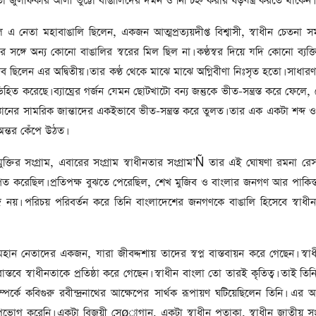
তা জুলফিকার আলী ভুট্টো বাঙালিদের দমন ও নিশ্চিহ্ন করার ষড়যন্ত্র করতে থাকেন।
সাবেক প্রধানমন্ত্রী খালেদা
জিয়ার মৃত্যুতে ৩ দিনের রাষ্ট্রীয়
এ নেতা মহাবাঙালি ছিলেন, একজন আত্মপ্রত্যয়দীপ্ত বিশ্বাসী, স্বাধীন চেতনা স
শোক, প্রজ্ঞাপন জারি
টি
রের সঙ্গে অন্য কোনো বাঙালির স্বরের মিল ছিল না। কণ্ঠস্বর দিয়ে যদি কোনো ব্যক্
ার
আর্কাইভ থেকে
 ছিলেন এর অদ্বিতীয়। তার কণ্ঠ থেকে মাঝে মাঝে অগ্নিবীণা নিঃসৃত হতো। সাধারণ
দেশনেত্রী বেগম খালেদা জিয়া
িহিত করেছে। ব্যাঘ্রের গর্জন যেমন ছোটখাটো বন্য জন্তুকে ভীত-সন্ত্রস্ত করে ফেলে
আর নেই
স্তানের সামরিক জান্তাদের একইভাবে ভীত-সন্ত্রস্ত করে তুলত। তার এক একটা শব্দ
অন্তর কেঁপে উঠত।
, ২
আর্কাইভ থেকে
ক্তির সংগ্রাম, এবারের সংগ্রাম স্বাধীনতার সংগ্রাম’Ñ তার এই ঘোষণা রমনা রেস
ঐতিহাসিক পাগলা
মসজিদ:দানবাক্সে মিলল রেকর্ড
রকম্পিত করেছিল। প্রতিপক্ষ বুঝতে পেরেছিল, শেখ মুজিব ও বাংলার জনগণ আর পাকিস্
৬ কোটি ৩২ লাখ টাকা
 নয়। পরিচয় পরিবর্তন করে তিনি বাংলাদেশের জনগণকে বাঙালি হিসেবে স্বাধী
আর্কাইভ থেকে
৫ বছর পর পর নির্বাচনি
হান নেতাদের একজন, যারা জীবদ্দশায় তাদের স্বপ্ন বাস্তবায়ন করে গেছেন। স্বাধীন
সহিংসতার অভিঘাতে পর্যটন
বাস্তবে স্বাধীনতাকে প্রতিষ্ঠা করে গেছেন। স্বাধীন বাংলা তো তারই কৃতিত্ব। তাই তিন
খাত
র সম্পর্কে কবিগুরু রবীন্দ্রনাথের আক্ষেপের সার্থক রূপায়ণ ঘটিয়েছিলেন তিনি। এর
গ করেনি। একটা বিজয়ী সেøাগান, একটা স্বাধীন পতাকা, স্বাধীন জাতীয় সংগ