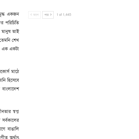
মৃদ্ধ একজন
আগে
পরে
1 of 1,445
তির পরিচিতি
 মানুষ তাই
, তেমনি শেখ
 ও এক একটা
কোর্স মাঠে
তানি হিসেবে
ন বাংলাদেশ
তার স্বপ্ন
ি সর্বকালের
 আগে বাঙালি
ীত অর্থাৎ