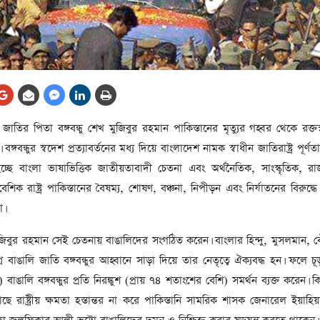
আর্কাইভ থেকে
লা
জ
সেহরি, ইফতার ও তারাবির
সময় নিরবচ্ছিন্ন বিদ্যুৎ রাখার
নির্দেশ: প্রধানমন্ত্রী তারেক
রহমান
তে
তির পিতা বঙ্গবন্ধু শেখ মুজিবুর রহমান পাকিস্তানের মৃত্যুর গহ্বর থেকে রক্তস্
ের
আর্কাইভ থেকে
 বঙ্গবন্ধুর স্বদেশ প্রত্যাবর্তনের মধ্য দিয়ে বাংলাদেশ নামক স্বাধীন জাতিরাষ্ট্র পূর্
দেশের ১১তম প্রধানমন্ত্রী হলেন
তি হচ্ছে বাংলা ভাষাভিত্তিক জাতীয়তাবাদী চেতনা এবং অর্থনৈতিক, সাংস্কৃতিক, 
তারেক রহমান
েশিক রাষ্ট্র পাকিস্তানের বৈষম্য, শোষণ, বঞ্চনা, নিপীড়ন এবং নির্যাতনের বিরুদ্ধ
ের
া।
আর্কাইভ থেকে
নতুন মন্ত্রিসভা ৫০ সদস্যের হতে
ুজিবুর রহমান সেই চেতনায় বাঙালিদের সংগঠিত করেন। বাংলার হিন্দু, মুসলমান, বৌদ্ধ
পারে, ২৫ পূর্ণমন্ত্রী, প্রতিমন্ত্রী
সমগ্র বাঙালি জাতি বঙ্গবন্ধুর আহ্বানে সাড়া দিয়ে তার নেতৃত্বে ঐক্যবদ্ধ হন। ফলে চূড়া
২৪
রীর
 বাঙালি বঙ্গবন্ধুর প্রতি নিরঙ্কুশ (প্রায় ৭৪ শতাংশের বেশি) সমর্থন ব্যক্ত করেন। কিন্
ীয়
াছে রাষ্ট্রীয় ক্ষমতা হস্তান্তর না করে পাকিস্তানি সামরিক শাসক জেনারেল ইয়াহি
আর্কাইভ থেকে