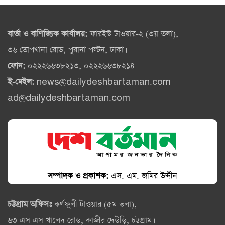
বার্তা ও বাণিজ্যিক কার্যালয়:
ফারইস্ট টাওয়ার-২ (৩য় তলা),
৩৬ তোপখানা রোড, পুরানা পল্টন, ঢাকা।
ফোন:
০২২২৬৬৩৮২১৩, ০২২২৬৬৩৮২১৪
ই-মেইল:
news@dailydeshbartaman.com
ad@dailydeshbartaman.com
সম্পাদক ও প্রকাশক:
এস. এম. জমির উদ্দীন
চট্টগ্রাম অফিসঃ
কর্ণফুলী টাওয়ার (৫ম তলা),
৬৩ এস এস খালেদ রোড, কাজীর দেউড়ি, চট্টগ্রাম।