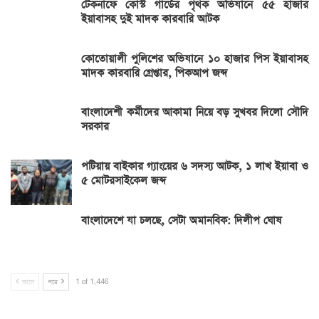
টেকনাফে কোস্ট গার্ডের পৃথক অভিযানে ৫৫ হাজার
ইয়াবাসহ দুই মাদক কারবারি আটক
কোতোয়ালী পুলিশের অভিযানে ১০ হাজার পিস ইয়াবাসহ
মাদক কারবারি গ্রেপ্তার, পিকআপ জব্দ
বাংলাদেশী কর্মীদের আকামা নিয়ে বড় সুখবর দিলো সৌদি
সরকার
পটিয়ায় বাইকার গ্যাংয়ের ৬ সদস্য আটক, ১ লাখ ইয়াবা ও
৫ মোটরসাইকেল জব্দ
বাংলাদেশে যা চলছে, সেটা অমানবিক: দিলীপ ঘোষ
আগে
পরে
1 of 1,446