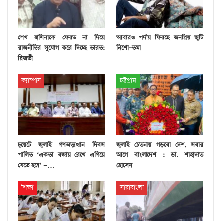
শেখ হাসিনাকে ফেরত না দিয়ে
আবারও পর্দায় ফিরছে জনপ্রিয় জুটি
রাজনীতির সুযোগ করে দিচ্ছে ভারত:
নিশো–তমা
রিজভী
ক্যাম্পাস
চট্টগ্রাম
চুয়েটে জুলাই গণঅভ্যুত্থান দিবস
জুলাই চেতনায় গড়বো দেশ, সবার
পালিত ‘একতা বজায় রেখে এগিয়ে
আগে বাংলাদেশ : ডা. শাহাদাত
যেতে হবে’ —…
হোসেন
শিক্ষা
সারাবাংলা